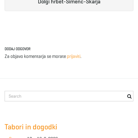
Dolgi hrbet-Šimenc-Škarja
DODAJ ODGOVOR
Za objavo komentarja se morate
prijaviti
.
S
e
a
r
c
Tabori in dogodki
h
k