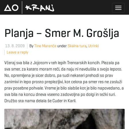
T
Planja – Smer M. Grošlja
o
13. 8. 2009
By
Tine Marenče
under
Skalna tura
,
Utrinki
Leave a reply
Včeraj sva bila z Jojotom v teh lepih Trentarskih koncih. Plezala pa
g
sva smer, za katero moram reči, da naju ni navdušila s svojo lepoto.
No, opremljena je sicer dobro, pa tudi nekateri prehodi so prav
zanimivi in lepo prosto preplezljivi, kot celota pa smer res ne zasluži
prav posebne pohvale. Vreme je bilo slabše kot je bilo napovedano, a
g
sva bila na koncu dneva vseeno zadovoljna po dolgi in težki turi.
Družbo sta nama delala še Cuder in Karli.
l