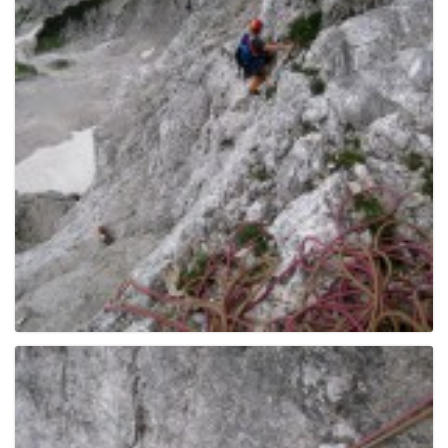
g
a
t
i
o
n