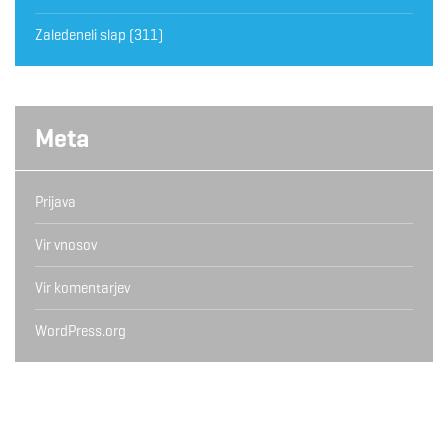
Zaledeneli slap
(311)
Meta
Prijava
Vir vnosov
Vir komentarjev
WordPress.org