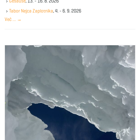
Gesause
, 13. - 16. 8. 2026
e
y
Tabor Nejca Zaplotnika
, 4. - 6. 9. 2026
w
Več …
→
o
r
d