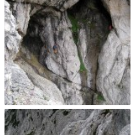
e
n
a
v
i