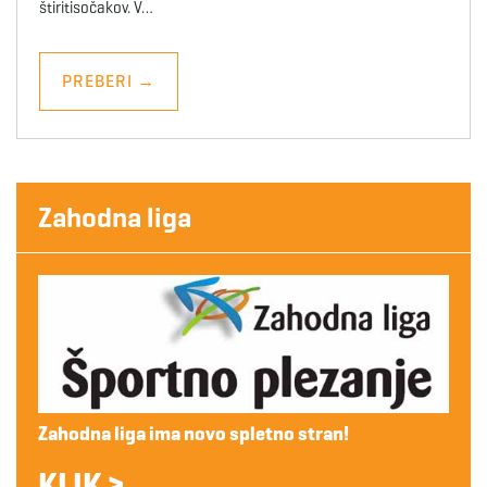
štiritisočakov. V…
PREBERI
→
Zahodna liga
Zahodna liga ima novo spletno stran!
KLIK >