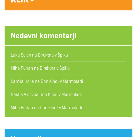
Nedavni komentarji
Luka Selan
na
Direktna v Špiku
Miha Furlan
na
Direktna v Špiku
Kamila Hollá
na
Don Kihot v Marmoladi
Nastja Vidic
na
Don Kihot v Marmoladi
Miha Furlan
na
Don Kihot v Marmoladi