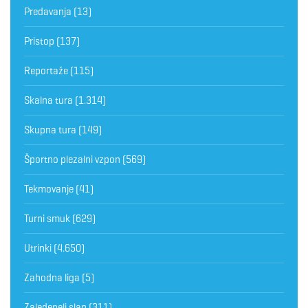
Predavanja
(13)
Pristop
(137)
Reportaže
(115)
Skalna tura
(1.314)
Skupna tura
(149)
Športno plezalni vzpon
(569)
Tekmovanje
(41)
Turni smuk
(629)
Utrinki
(4.650)
Zahodna liga
(5)
Zaledeneli slap
(311)