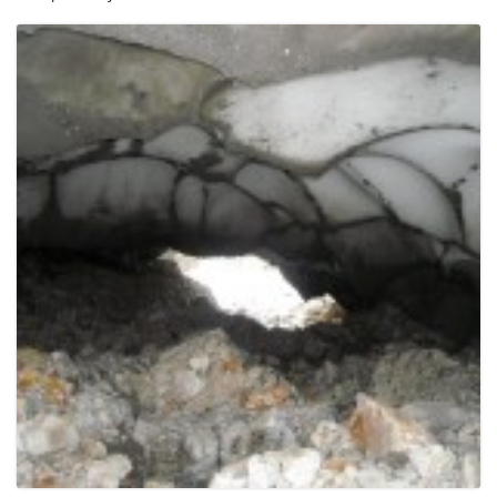
e
n
a
v
i