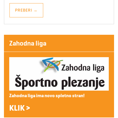
PREBERI
→
Zahodna liga
Zahodna liga ima novo spletno stran!
KLIK >