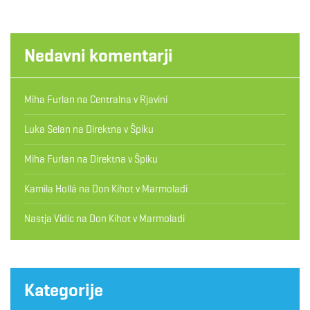
Nedavni komentarji
Miha Furlan
na
Centralna v Rjavini
Luka Selan
na
Direktna v Špiku
Miha Furlan
na
Direktna v Špiku
Kamila Hollá
na
Don Kihot v Marmoladi
Nastja Vidic
na
Don Kihot v Marmoladi
Kategorije