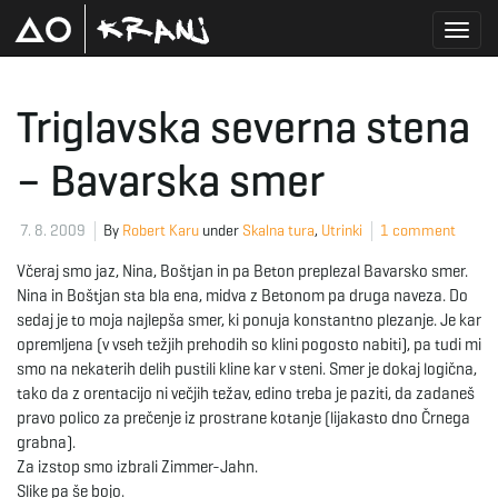
T
Triglavska severna stena
– Bavarska smer
o
7. 8. 2009
By
Robert Karu
under
Skalna tura
,
Utrinki
1 comment
g
Včeraj smo jaz, Nina, Boštjan in pa Beton preplezal Bavarsko smer.
Nina in Boštjan sta bla ena, midva z Betonom pa druga naveza. Do
sedaj je to moja najlepša smer, ki ponuja konstantno plezanje. Je kar
opremljena (v vseh težjih prehodih so klini pogosto nabiti), pa tudi mi
g
smo na nekaterih delih pustili kline kar v steni. Smer je dokaj logična,
tako da z orentacijo ni večjih težav, edino treba je paziti, da zadaneš
pravo polico za prečenje iz prostrane kotanje (lijakasto dno Črnega
grabna).
l
Za izstop smo izbrali Zimmer-Jahn.
Slike pa še bojo.