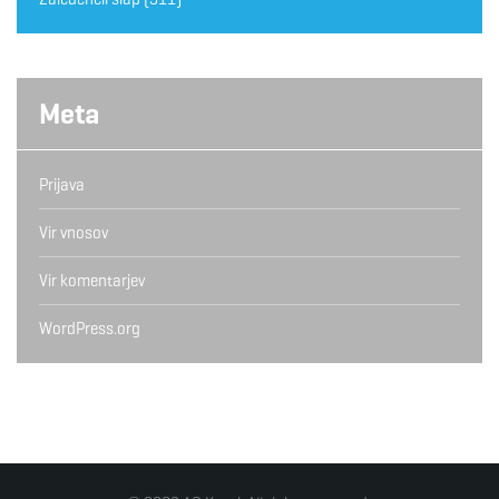
Meta
Prijava
Vir vnosov
Vir komentarjev
WordPress.org