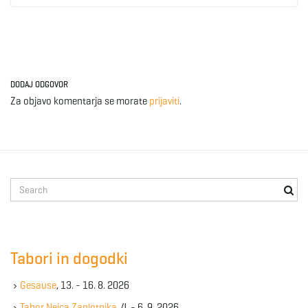
DODAJ ODGOVOR
Za objavo komentarja se morate
prijaviti
.
S
e
a
r
c
Tabori in dogodki
h
k
Gesause
, 13. - 16. 8. 2026
e
y
Tabor Nejca Zaplotnika
, 4. - 6. 9. 2026