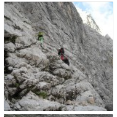
g
a
t
i
o
n