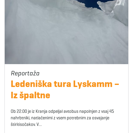
Ledeniška tura Lyskamm –
Iz špaltne
Ob 22.00 je iz Kranja odpeljal avtobus napolnjen z vsaj 45
nahrbtniki, natlačenimi z vsem potrebnim za osvajanje
štiritisočakov. V…