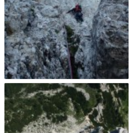
g
a
t
i
o
n