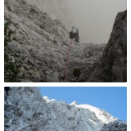
e
n
a
v
i