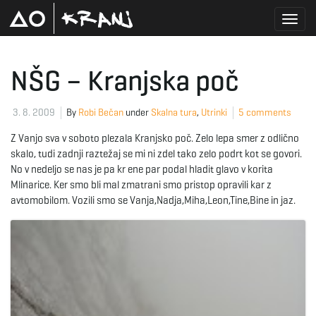
T
NŠG – Kranjska poč
o
3. 8. 2009
By
Robi Bečan
under
Skalna tura
,
Utrinki
5 comments
Z Vanjo sva v soboto plezala Kranjsko poč. Zelo lepa smer z odlično
skalo, tudi zadnji raztežaj se mi ni zdel tako zelo podrt kot se govori.
g
No v nedeljo se nas je pa kr ene par podal hladit glavo v korita
Mlinarice. Ker smo bli mal zmatrani smo pristop opravili kar z
avtomobilom. Vozili smo se Vanja,Nadja,Miha,Leon,Tine,Bine in jaz.
g
l