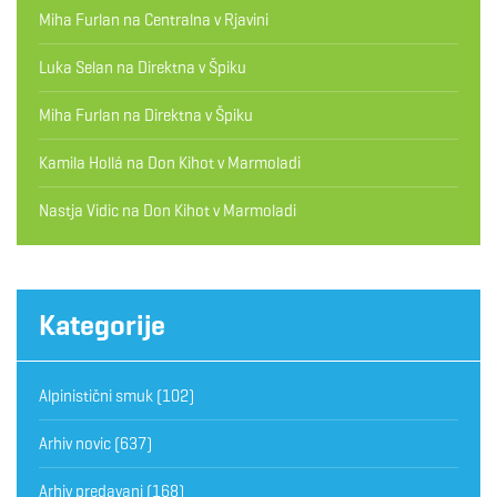
Miha Furlan
na
Centralna v Rjavini
Luka Selan
na
Direktna v Špiku
Miha Furlan
na
Direktna v Špiku
Kamila Hollá
na
Don Kihot v Marmoladi
Nastja Vidic
na
Don Kihot v Marmoladi
Kategorije
Alpinistični smuk
(102)
Arhiv novic
(637)
Arhiv predavanj
(168)