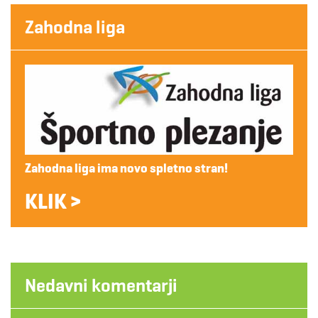
Zahodna liga
Zahodna liga ima novo spletno stran!
KLIK >
Nedavni komentarji