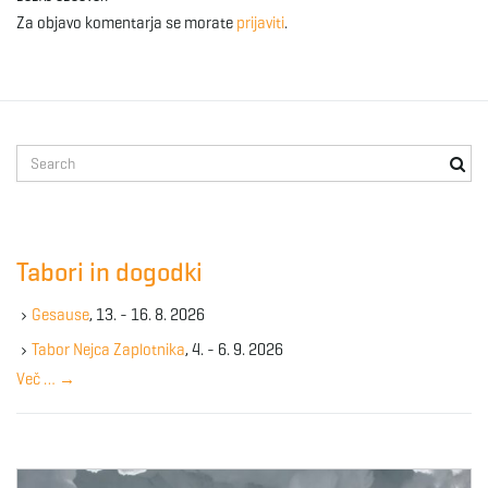
Za objavo komentarja se morate
prijaviti
.
S
e
a
r
c
Tabori in dogodki
h
k
Gesause
, 13. - 16. 8. 2026
e
y
Tabor Nejca Zaplotnika
, 4. - 6. 9. 2026
w
Več …
→
o
r
d