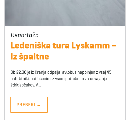
Ledeniška tura Lyskamm –
Iz špaltne
Ob 22.00 je iz Kranja odpeljal avtobus napolnjen z vsaj 45
nahrbtniki, natlačenimi z vsem potrebnim za osvajanje
štiritisočakov. V…
PREBERI
→