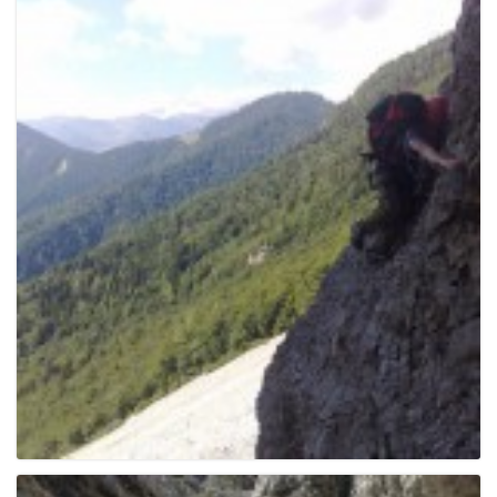
e
n
a
v
i