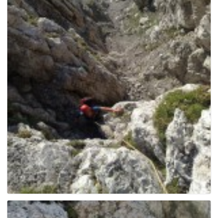
g
a
t
i
o
n