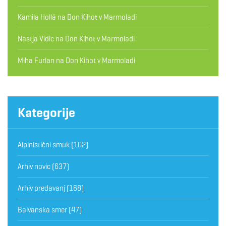
Kamila Hollá
na
Don Kihot v Marmoladi
Nastja Vidic
na
Don Kihot v Marmoladi
Miha Furlan
na
Don Kihot v Marmoladi
Kategorije
Alpinistični smuk
(102)
Arhiv novic
(637)
Arhiv predavanj
(168)
Balvanska smer
(47)