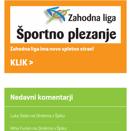
Zahodna liga ima novo spletno stran!
KLIK >
Nedavni komentarji
Luka Selan
na
Direktna v Špiku
Miha Furlan
na
Direktna v Špiku