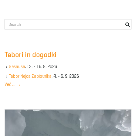
S
e
a
r
c
Tabori in dogodki
h
k
Gesause
, 13. - 16. 8. 2026
e
y
Tabor Nejca Zaplotnika
, 4. - 6. 9. 2026
w
Več …
→
o
r
d