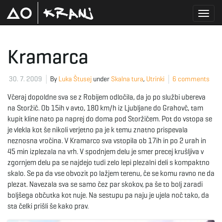
T
Kramarca
o
30. 7. 2009
By
Luka Štusej
under
Skalna tura
,
Utrinki
6 comments
Včeraj dopoldne sva se z Robijem odločila, da jo po službi ubereva
na Storžič. Ob 15ih v avto, 180 km/h iz Ljubljane do Grahovč, tam
g
kupit kline nato pa naprej do doma pod Storžičem. Pot do vstopa se
je vlekla kot še nikoli verjetno pa je k temu znatno prispevala
neznosna vročina. V Kramarco sva vstopila ob 17ih in po 2 urah in
45 min izplezala na vrh. V spodnjem delu je smer precej krušljiva v
g
zgornjem delu pa se najdejo tudi zelo lepi plezalni deli s kompaktno
skalo. Se pa da vse obvozit po lažjem terenu, če se komu ravno ne da
plezat. Navezala sva se samo čez par skokov, pa še to bolj zaradi
boljšega občutka kot nuje. Na sestupu pa naju je ujela noč tako, da
l
sta čelki prišli še kako prav.