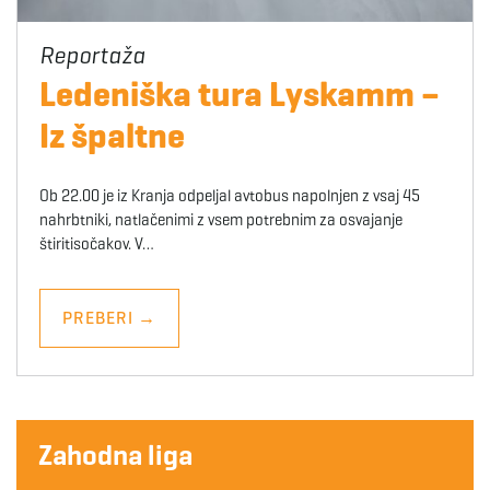
Ledeniška tura Lyskamm –
Iz špaltne
Ob 22.00 je iz Kranja odpeljal avtobus napolnjen z vsaj 45
nahrbtniki, natlačenimi z vsem potrebnim za osvajanje
štiritisočakov. V…
PREBERI
→
Zahodna liga