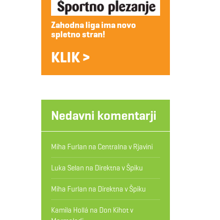
Zahodna liga ima novo
spletno stran!
KLIK >
Nedavni komentarji
Miha Furlan
na
Centralna v Rjavini
Luka Selan
na
Direktna v Špiku
Miha Furlan
na
Direktna v Špiku
Kamila Hollá
na
Don Kihot v