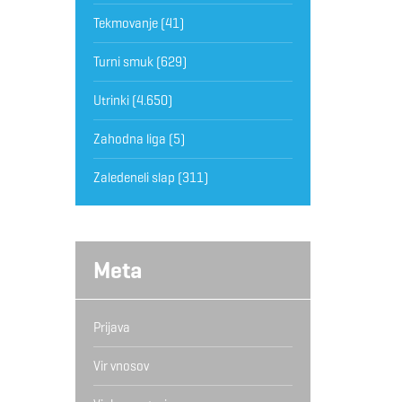
Tekmovanje
(41)
Turni smuk
(629)
Utrinki
(4.650)
Zahodna liga
(5)
Zaledeneli slap
(311)
Meta
Prijava
Vir vnosov