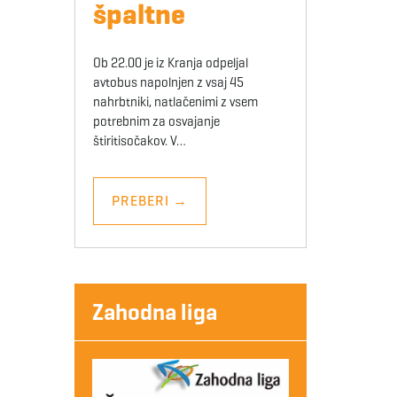
špaltne
Ob 22.00 je iz Kranja odpeljal
avtobus napolnjen z vsaj 45
nahrbtniki, natlačenimi z vsem
potrebnim za osvajanje
štiritisočakov. V…
PREBERI
→
Zahodna liga