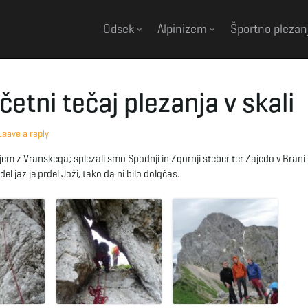
Odsek
Alpinizem
Športno plezan
tni tečaj plezanja v skali
Leave a reply
em z Vranskega; splezali smo Spodnji in Zgornji steber ter Zajedo v Brani 
l jaz je prdel Joži, tako da ni bilo dolgčas.