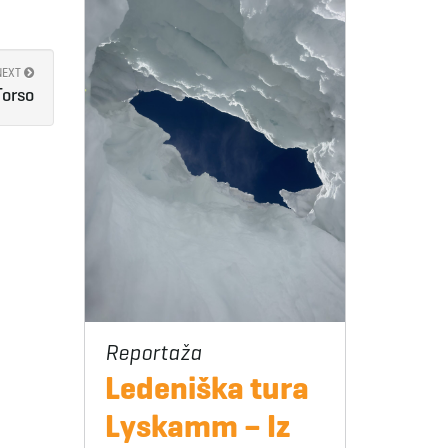
NEXT
Torso
Ledeniška tura
Lyskamm – Iz