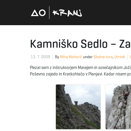
Kamniško Sedlo – Zače
13. 7. 2009
By
Miha Mohorič
under
Skalna tura
,
Utrinki
Plezal sem z inštruktorjem Matejem in sotečajnikom Jožij
Poševno zajedo in Kratkohlačo v Planjavi. Kadar nisem prde