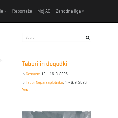
je
Reportaže
Moj AO
Zahodna liga >
S
e
a
r
c
in
Tabori in dogodki
h
k
Gesause
, 13. - 16. 8. 2026
e
y
Tabor Nejca Zaplotnika
, 4. - 6. 9. 2026
w
Več …
→
o
r
d