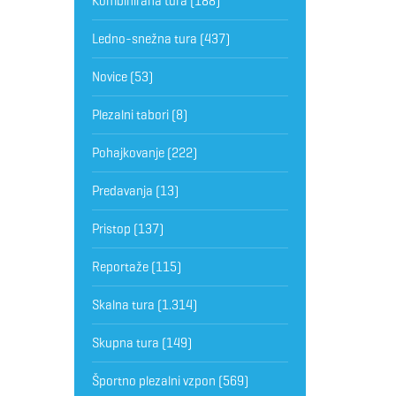
Kombinirana tura
(188)
Ledno-snežna tura
(437)
Novice
(53)
Plezalni tabori
(8)
Pohajkovanje
(222)
Predavanja
(13)
Pristop
(137)
Reportaže
(115)
Skalna tura
(1.314)
Skupna tura
(149)
Športno plezalni vzpon
(569)