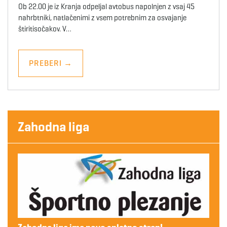
Ob 22.00 je iz Kranja odpeljal avtobus napolnjen z vsaj 45
nahrbtniki, natlačenimi z vsem potrebnim za osvajanje
štiritisočakov. V…
PREBERI
→
Zahodna liga