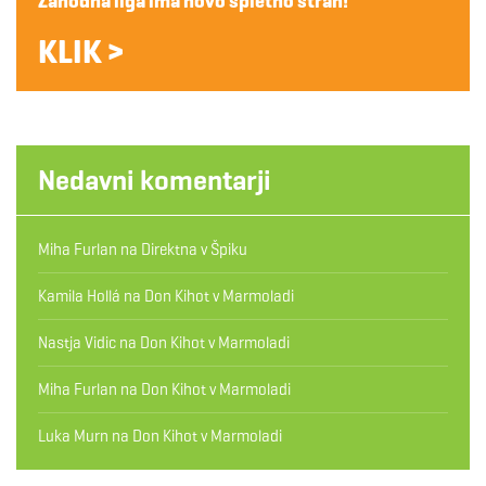
Zahodna liga ima novo spletno stran!
KLIK >
Nedavni komentarji
Miha Furlan
na
Direktna v Špiku
Kamila Hollá
na
Don Kihot v Marmoladi
Nastja Vidic
na
Don Kihot v Marmoladi
Miha Furlan
na
Don Kihot v Marmoladi
Luka Murn
na
Don Kihot v Marmoladi