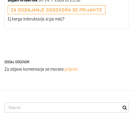
Bojan Hribernik
on
14. 7. 2009 at 23:50
ZA DODAJANJE ODGOVORA SE PRIJAVITE
Ej kerga inštruktorja si pa meL?
DODAJ ODGOVOR
Za objavo komentarja se morate
prijaviti
.
S
e
a
r
c