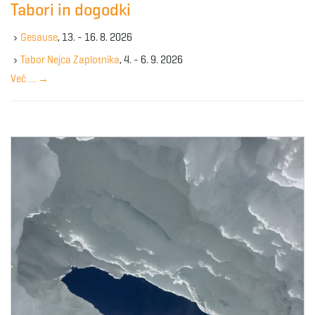
Tabori in dogodki
h
k
Gesause
, 13. - 16. 8. 2026
e
y
Tabor Nejca Zaplotnika
, 4. - 6. 9. 2026
w
Več …
→
o
r
d