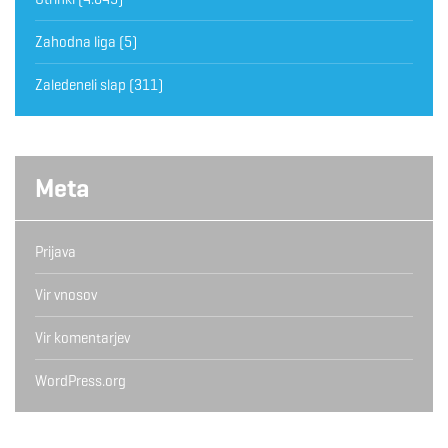
Zahodna liga
(5)
Zaledeneli slap
(311)
Meta
Prijava
Vir vnosov
Vir komentarjev
WordPress.org