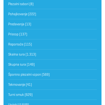
Plezalni tabori
(8)
Pohajkovanje
(222)
Predavanja
(13)
Pristop
(137)
Reportaže
(115)
Skalna tura
(1.313)
Skupna tura
(149)
Športno plezalni vzpon
(569)
Tekmovanje
(41)
Turni smuk
(629)
Utrinki
(4.649)