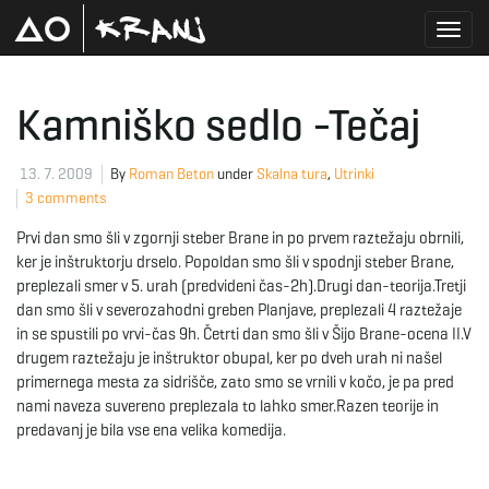
T
Kamniško sedlo -Tečaj
o
13. 7. 2009
By
Roman Beton
under
Skalna tura
,
Utrinki
3 comments
Prvi dan smo šli v zgornji steber Brane in po prvem raztežaju obrnili,
g
ker je inštruktorju drselo. Popoldan smo šli v spodnji steber Brane,
preplezali smer v 5. urah (predvideni čas-2h).Drugi dan-teorija.Tretji
dan smo šli v severozahodni greben Planjave, preplezali 4 raztežaje
in se spustili po vrvi-čas 9h. Četrti dan smo šli v Šijo Brane-ocena II.V
g
drugem raztežaju je inštruktor obupal, ker po dveh urah ni našel
primernega mesta za sidrišče, zato smo se vrnili v kočo, je pa pred
nami naveza suvereno preplezala to lahko smer.Razen teorije in
predavanj je bila vse ena velika komedija.
l