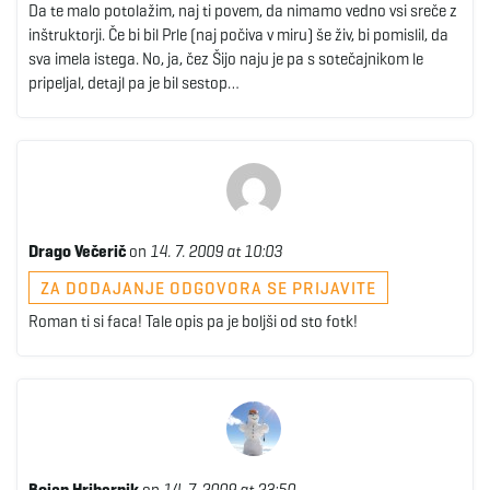
Da te malo potolažim, naj ti povem, da nimamo vedno vsi sreče z
g
inštruktorji. Če bi bil Prle (naj počiva v miru) še živ, bi pomislil, da
sva imela istega. No, ja, čez Šijo naju je pa s sotečajnikom le
pripeljal, detajl pa je bil sestop…
a
t
Drago Večerič
on
14. 7. 2009 at 10:03
ZA DODAJANJE ODGOVORA SE PRIJAVITE
i
Roman ti si faca! Tale opis pa je boljši od sto fotk!
o
n