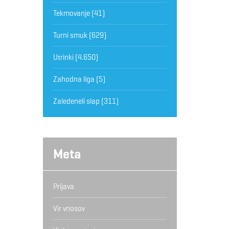
Tekmovanje
(41)
Turni smuk
(629)
Utrinki
(4.650)
Zahodna liga
(5)
Zaledeneli slap
(311)
Meta
Prijava
Vir vnosov