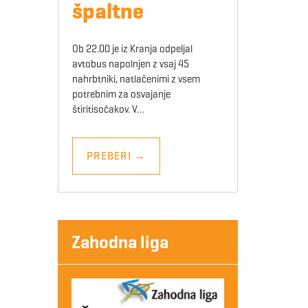
špaltne
Ob 22.00 je iz Kranja odpeljal
avtobus napolnjen z vsaj 45
nahrbtniki, natlačenimi z vsem
potrebnim za osvajanje
štiritisočakov. V…
PREBERI
→
Zahodna liga