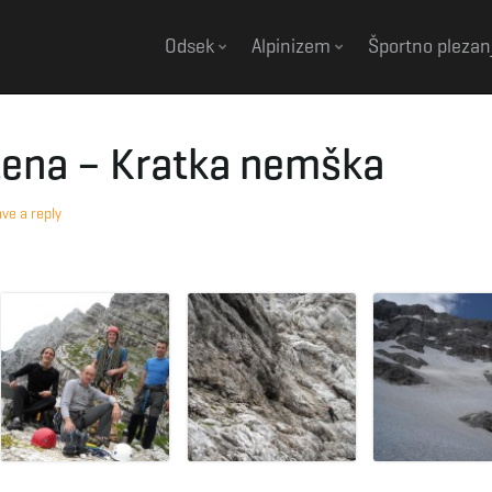
Odsek
Alpinizem
Športno plezan
stena – Kratka nemška
ve a reply