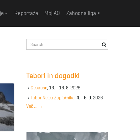
je
Reportaže
Moj AO
Zahodna liga >
S
e
a
r
c
Tabori in dogodki
h
k
Gesause
, 13. - 16. 8. 2026
e
y
Tabor Nejca Zaplotnika
, 4. - 6. 9. 2026
w
Več …
→
o
r
d