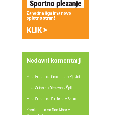
Zahodna liga ima novo
spletno stran!
KLIK >
Nedavni komentarji
Miha Furlan
na
Centralna v Rjavini
Luka Selan
na
Direktna v Špiku
Miha Furlan
na
Direktna v Špiku
Kamila Hollá
na
Don Kihot v