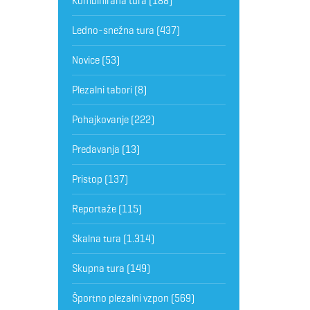
Kombinirana tura
(188)
Ledno-snežna tura
(437)
Novice
(53)
Plezalni tabori
(8)
Pohajkovanje
(222)
Predavanja
(13)
Pristop
(137)
Reportaže
(115)
Skalna tura
(1.314)
Skupna tura
(149)
Športno plezalni vzpon
(569)