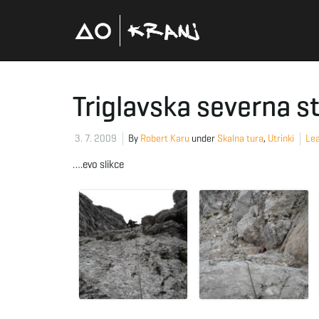
Triglavska severna 
3. 7. 2009
By
Robert Karu
under
Skalna tura
,
Utrinki
Lea
….evo slikce