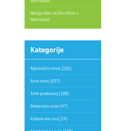
Marmoladi
Nastja Vidic
na
Don Kihot v
Marmoladi
Kategorije
Alpinistični smuk
(102)
Arhiv novic
(637)
Arhiv predavanj
(168)
Balvanska smer
(47)
Kolesarska tura
(14)