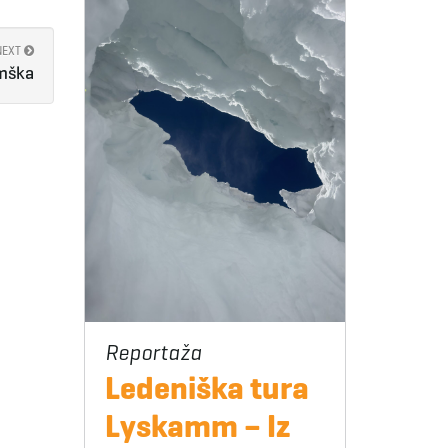
NEXT
emška
Ledeniška tura
Lyskamm – Iz