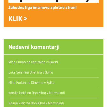
Zahodna liga ima novo spletno stran!
KLIK >
Nedavni komentarji
Miha Furlan
na
Centralna v Rjavini
Luka Selan
na
Direktna v Špiku
Miha Furlan
na
Direktna v Špiku
Kamila Hollá
na
Don Kihot v Marmoladi
Nastja Vidic
na
Don Kihot v Marmoladi