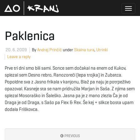
T
Paklenica
o
20. 6. 2009
By
Andrej Prinčič
under
Skalna tura
,
Utrinki
Leave a reply
Prve tri dni smo bili sami. Sonce sem dočakal na enem od Kukov,
g
splezal sem Desno rebro, Ranozoreči (lepa trojka) in Zubatca.
Popoldne sva z Jasno frikala v kanjonu, Blaž pa naju je potrpežlivo
opazoval. Kasneje sta se nam pridružila Marjan in Saša. Z njima sem
splezal Mosoraško in Šaleško. Jasna pa je z mano zlezla Ča je od
g
Draga je od Draga, s Sašo pa Flex & Rex. Še kej + slikce bosta upam
dodala Friškovca.
l
PREVIOUS