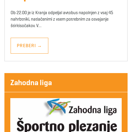
Ob 22.00 je iz Kranja odpeljal avtobus napolnjen z vsaj 45
nahrbtniki, natlačenimi z vsem potrebnim za osvajanje
štiritisočakov. V…
PREBERI
→
Zahodna liga