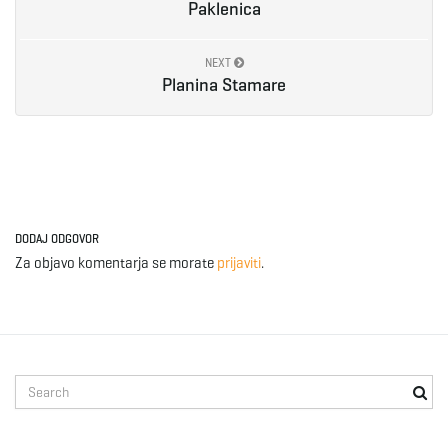
Paklenica
e
NEXT
Planina Stamare
n
a
DODAJ ODGOVOR
Za objavo komentarja se morate
prijaviti
.
v
i
S
e
a