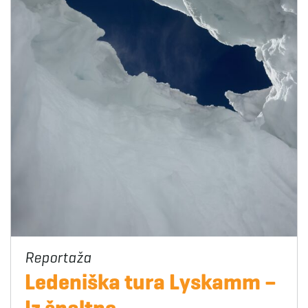
Ledeniška tura Lyskamm –
Iz špaltne