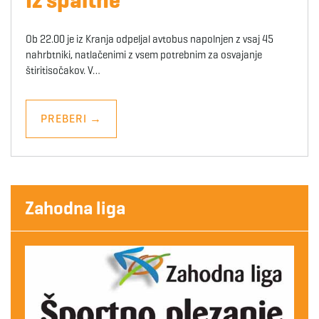
Ob 22.00 je iz Kranja odpeljal avtobus napolnjen z vsaj 45
nahrbtniki, natlačenimi z vsem potrebnim za osvajanje
štiritisočakov. V…
PREBERI
→
Zahodna liga