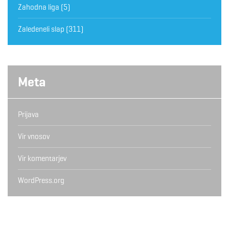
Zahodna liga
(5)
Zaledeneli slap
(311)
Meta
Prijava
Vir vnosov
Vir komentarjev
WordPress.org