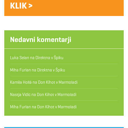
KLIK >
Nedavni komentarji
Luka Selan
na
Direktna v Špiku
Miha Furlan
na
Direktna v Špiku
Kamila Hollá
na
Don Kihot v Marmoladi
Nastja Vidic
na
Don Kihot v Marmoladi
Miha Furlan
na
Don Kihot v Marmoladi