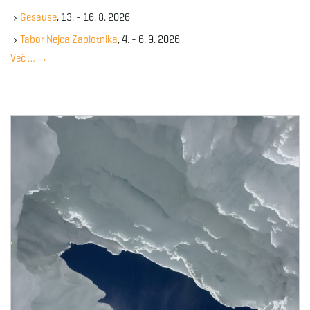
k
Gesause
, 13. - 16. 8. 2026
e
y
Tabor Nejca Zaplotnika
, 4. - 6. 9. 2026
w
Več …
→
o
r
d