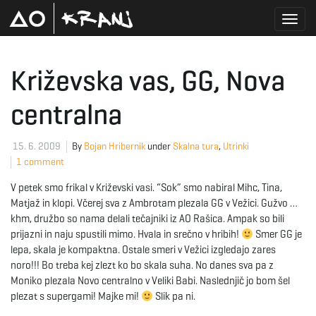
T
Križevska vas, GG, Nova
centralna
o
15. 6. 2009
By
Bojan Hribernik
under
Skalna tura
,
Utrinki
1 comment
g
V petek smo frikal v Križevski vasi. “Sok” smo nabiral Mihc, Tina,
Matjaž in klopi. Včerej sva z Ambrotam plezala GG v Vežici. Gužvo …
khm, družbo so nama delali tečajniki iz AO Rašica. Ampak so bili
g
prijazni in naju spustili mimo. Hvala in srečno v hribih!
Smer GG je
lepa, skala je kompaktna. Ostale smeri v Vežici izgledajo zares
noro!!! Bo treba kej zlezt ko bo skala suha. No danes sva pa z
Moniko plezala Novo centralno v Veliki Babi. Naslednjič jo bom šel
l
plezat s supergami! Majke mi!
Slik pa ni.