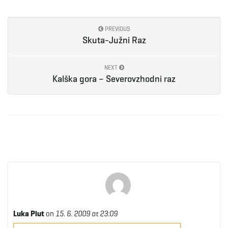
e
PREVIOUS
Skuta-Južni Raz
n
NEXT
Kalška gora – Severovzhodni raz
a
v
i
Luka Plut
on
15. 6. 2009 at 23:09