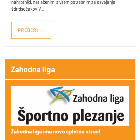
nahrbtniki, natlačenimi z vsem potrebnim za osvajanje
štiritisočakov. V…
PREBERI
→
Zahodna liga
Zahodna liga ima novo spletno stran!