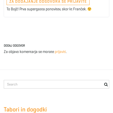
ZA DODAJANJE ODGOVORA SE PRIJAVITE
g
To Bojč! Prva supergasta ponovitev, skor kt Franček.
a
DODAJ ODGOVOR
t
Za objavo komentarja se morate
prijaviti
.
i
S
e
o
a
r
c
Tabori in dogodki
h
n