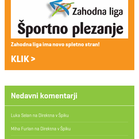
Zahodna liga ima novo spletno stran!
KLIK >
Nedavni komentarji
Luka Selan
na
Direktna v Špiku
Miha Furlan
na
Direktna v Špiku