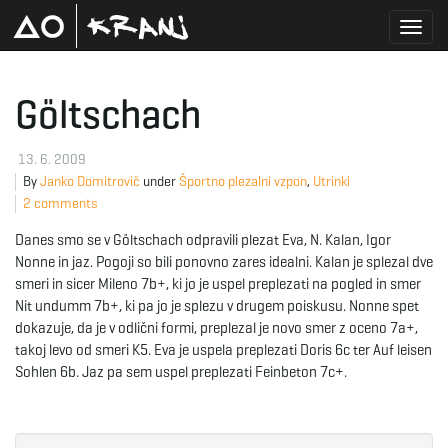
T
Göltschach
o
13. 6. 2009
By
Janko Domitrovič
under
Športno plezalni vzpon
,
Utrinki
2 comments
g
Danes smo se v Göltschach odpravili plezat Eva, N. Kalan, Igor
Nonne in jaz. Pogoji so bili ponovno zares idealni. Kalan je splezal dve
smeri in sicer Mileno 7b+, ki jo je uspel preplezati na pogled in smer
Nit undumm 7b+, ki pa jo je splezu v drugem poiskusu. Nonne spet
g
dokazuje, da je v odlični formi, preplezal je novo smer z oceno 7a+,
takoj levo od smeri K5. Eva je uspela preplezati Doris 6c ter Auf leisen
Sohlen 6b. Jaz pa sem uspel preplezati Feinbeton 7c+.
l