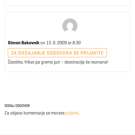
g
a
Simon Bakovnik
on
15. 6. 2009 at 8:30
ZA DODAJANJE ODGOVORA SE PRIJAVITE
t
Čestitke, frikat pa gremo jutr – destinacija še neznana!
i
DODAJ ODGOVOR
o
Za objavo komentarja se morate
prijaviti
.
n