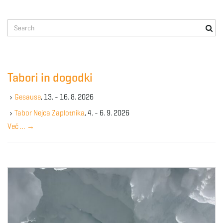
S
e
a
r
c
Tabori in dogodki
h
k
Gesause
, 13. - 16. 8. 2026
e
y
Tabor Nejca Zaplotnika
, 4. - 6. 9. 2026
w
Več …
→
o
r
d