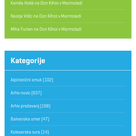
Kamila Hollá
na
Don Kihot v Marmoladi
Nastja Vidic
na
Don Kihot v Marmoladi
Miha Furlan
na
Don Kihot v Marmoladi
Kategorije
Alpinistični smuk
(102)
Arhiv novic
(637)
Arhiv predavanj
(168)
Balvanska smer
(47)
Kolesarska tura
(14)