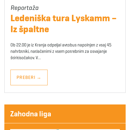
Ledeniška tura Lyskamm –
Iz špaltne
Ob 22.00 je iz Kranja odpeljal avtobus napolnjen z vsaj 45
nahrbtniki, natlačenimi z vsem potrebnim za osvajanje
štiritisočakov. V…
PREBERI
→
Zahodna liga