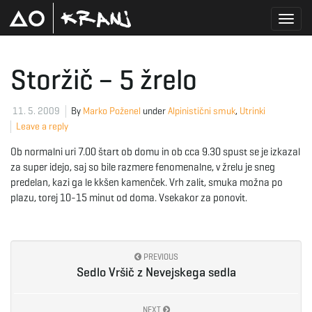
T
Storžič – 5 žrelo
o
11. 5. 2009
By
Marko Poženel
under
Alpinistični smuk
,
Utrinki
Leave a reply
Ob normalni uri 7.00 štart ob domu in ob cca 9.30 spust se je izkazal
g
za super idejo, saj so bile razmere fenomenalne, v žrelu je sneg
predelan, kazi ga le kkšen kamenček. Vrh zalit, smuka možna po
plazu, torej 10-15 minut od doma. Vsekakor za ponovit.
g
PREVIOUS
Sedlo Vršič z Nevejskega sedla
l
NEXT