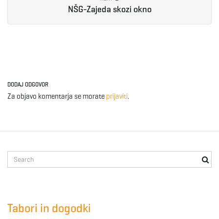
NŠG-Zajeda skozi okno
e
n
DODAJ ODGOVOR
Za objavo komentarja se morate
prijaviti
.
a
v
S
e
a
i
r
c
Tabori in dogodki
h