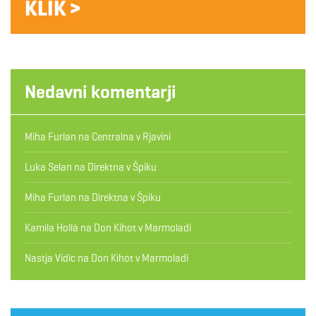
KLIK >
Nedavni komentarji
Miha Furlan
na
Centralna v Rjavini
Luka Selan
na
Direktna v Špiku
Miha Furlan
na
Direktna v Špiku
Kamila Hollá
na
Don Kihot v Marmoladi
Nastja Vidic
na
Don Kihot v Marmoladi