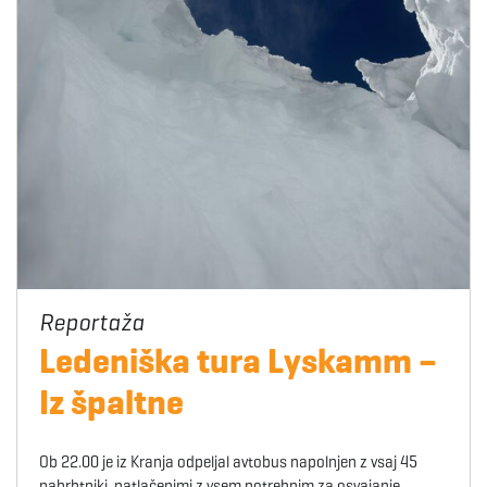
Ledeniška tura Lyskamm –
Iz špaltne
Ob 22.00 je iz Kranja odpeljal avtobus napolnjen z vsaj 45
nahrbtniki, natlačenimi z vsem potrebnim za osvajanje