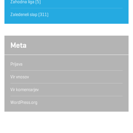
Zahodna liga
(5)
Zaledeneli slap
(311)
Meta
Prijava
Vir vnosov
Vir komentarjev
WordPress.org