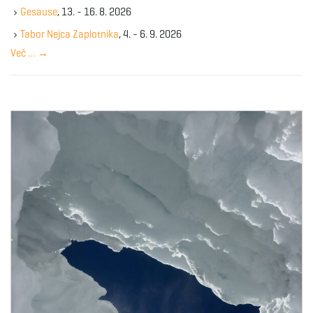
k
g
Gesause
, 13. - 16. 8. 2026
e
y
Tabor Nejca Zaplotnika
, 4. - 6. 9. 2026
w
Več …
→
o
a
r
d
t
i
o
n