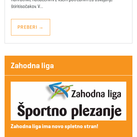
štiritisočakov. V…
PREBERI
→
Zahodna liga
Zahodna liga ima novo spletno stran!