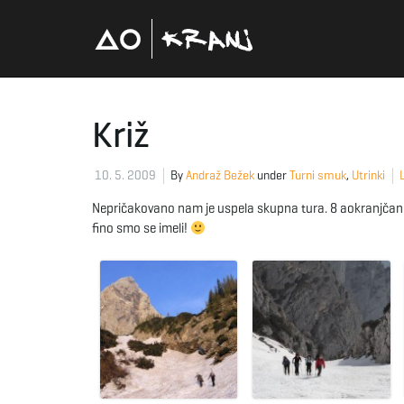
Križ
10. 5. 2009
By
Andraž Bežek
under
Turni smuk
,
Utrinki
Nepričakovano nam je uspela skupna tura. 8 aokranjčanov 
fino smo se imeli!