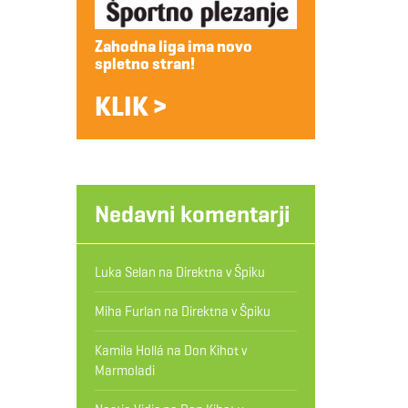
Zahodna liga ima novo
spletno stran!
KLIK >
Nedavni komentarji
Luka Selan
na
Direktna v Špiku
Miha Furlan
na
Direktna v Špiku
Kamila Hollá
na
Don Kihot v
Marmoladi