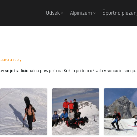
Odsek
Alpinizem
Športno plezan
Leave a reply
se je tradicionalno povzpelo na Križ in pri tem uživalo v soncu in snegu.