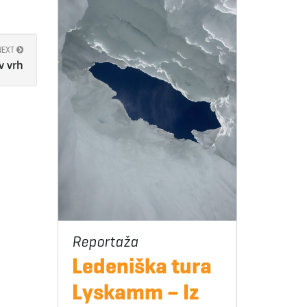
NEXT
v vrh
Ledeniška tura
Lyskamm – Iz