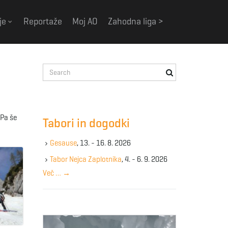
je
Reportaže
Moj AO
Zahodna liga >
S
e
a
r
c
 Pa še
Tabori in dogodki
h
k
Gesause
, 13. - 16. 8. 2026
e
y
Tabor Nejca Zaplotnika
, 4. - 6. 9. 2026
w
Več …
→
o
r
d