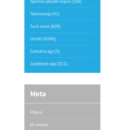
Športno plezalni vzpon
(569)
Tekmovanje
(41)
Turni smuk
(629)
Utrinki
(4.649)
Zahodna liga
(5)
Zaledeneli slap
(311)
Meta
Prijava
Vir vnosov