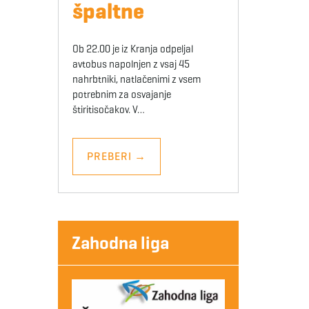
špaltne
Ob 22.00 je iz Kranja odpeljal
avtobus napolnjen z vsaj 45
nahrbtniki, natlačenimi z vsem
potrebnim za osvajanje
štiritisočakov. V…
PREBERI
→
Zahodna liga