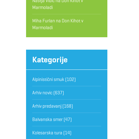
Nastja Vidic
na
Don Kihot v
Marmoladi
Miha Furlan
na
Don Kihot v
Marmoladi
Kategorije
Alpinistični smuk
(102)
Arhiv novic
(637)
Arhiv predavanj
(168)
Balvanska smer
(47)
Kolesarska tura
(14)