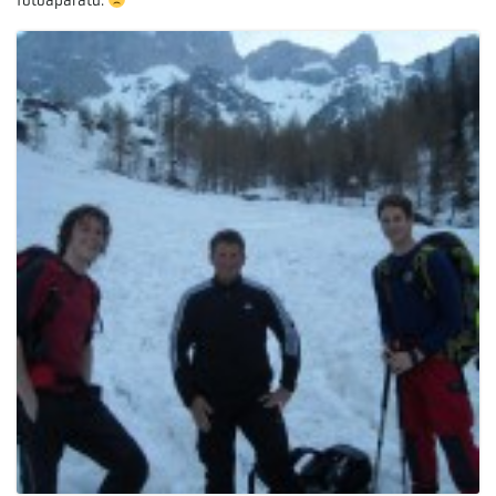
fotoaparatu.
e
n
a
v
i