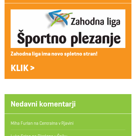
Zahodna liga ima novo spletno stran!
KLIK >
Nedavni komentarji
Miha Furlan
na
Centralna v Rjavini