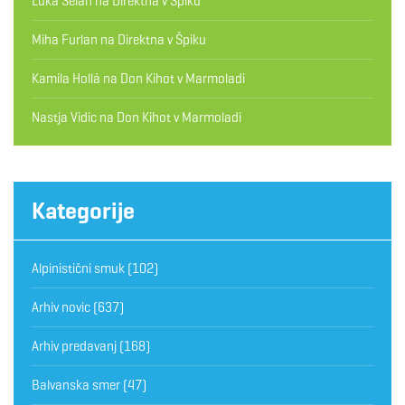
Luka Selan
na
Direktna v Špiku
Miha Furlan
na
Direktna v Špiku
Kamila Hollá
na
Don Kihot v Marmoladi
Nastja Vidic
na
Don Kihot v Marmoladi
Kategorije
Alpinistični smuk
(102)
Arhiv novic
(637)
Arhiv predavanj
(168)
Balvanska smer
(47)