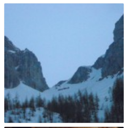
g
a
t
i
o
n