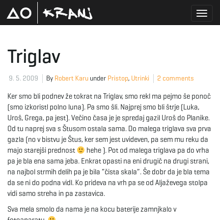
T
Triglav
o
9. 5. 2009
By
Robert Karu
under
Pristop
,
Utrinki
2 comments
Ker smo bli podnev že tokrat na Triglav, smo rekl ma pejmo še ponoč
(smo izkoristl polno luna). Pa smo šli. Najprej smo bli štrje (Luka,
g
Uroš, Grega, pa jest). Večino časa je je spredaj gazil Uroš do Planike.
Od tu naprej sva s Štusom ostala sama. Do malega triglava sva prva
gazla (no v bistvu je Štus, ker sem jest uvideven, pa sem mu reku da
majo starejši prednost
hehe ). Pot od malega triglava pa do vrha
g
pa je bla ena sama jeba. Enkrat opasti na eni drugič na drugi strani,
na najbol strmih delih pa je bila “čista skala”. Še dobr da je bla tema
da se ni do podna vidl. Ko prideva na vrh pa se od Aljaževega stolpa
vidi samo streha in pa zastavica.
l
Sva mela smolo da nama je na kocu baterije zamnjkalo v