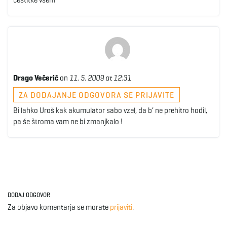
čestitke vsem
Drago Večerič
on
11. 5. 2009 at 12:31
ZA DODAJANJE ODGOVORA SE PRIJAVITE
Bi lahko Uroš kak akumulator sabo vzel, da b’ ne prehitro hodil,
pa še štroma vam ne bi zmanjkalo !
DODAJ ODGOVOR
Za objavo komentarja se morate
prijaviti
.