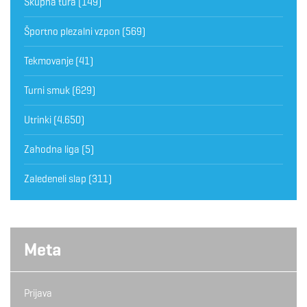
Skupna tura
(149)
Športno plezalni vzpon
(569)
Tekmovanje
(41)
Turni smuk
(629)
Utrinki
(4.650)
Zahodna liga
(5)
Zaledeneli slap
(311)
Meta
Prijava