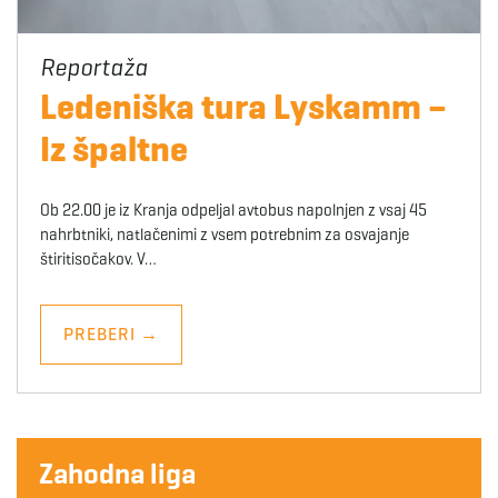
Ledeniška tura Lyskamm –
Iz špaltne
Ob 22.00 je iz Kranja odpeljal avtobus napolnjen z vsaj 45
nahrbtniki, natlačenimi z vsem potrebnim za osvajanje
štiritisočakov. V…
PREBERI
→
Zahodna liga