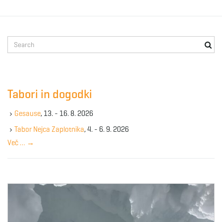
S
e
a
r
c
Tabori in dogodki
h
k
Gesause
, 13. - 16. 8. 2026
e
y
Tabor Nejca Zaplotnika
, 4. - 6. 9. 2026
w
Več …
→
o
r
d