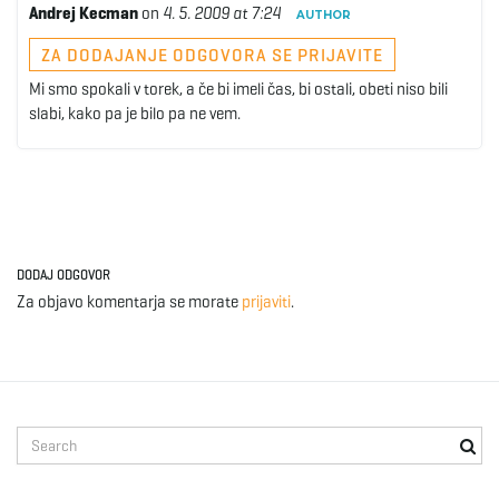
Andrej Kecman
on
4. 5. 2009 at 7:24
AUTHOR
ZA DODAJANJE ODGOVORA SE PRIJAVITE
Mi smo spokali v torek, a če bi imeli čas, bi ostali, obeti niso bili
slabi, kako pa je bilo pa ne vem.
DODAJ ODGOVOR
Za objavo komentarja se morate
prijaviti
.
S
e
a