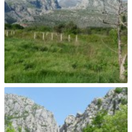
e
n
a
v
i