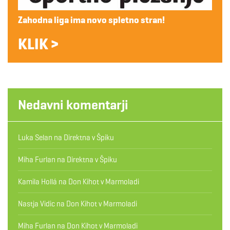
Zahodna liga ima novo spletno stran!
KLIK >
Nedavni komentarji
Luka Selan
na
Direktna v Špiku
Miha Furlan
na
Direktna v Špiku
Kamila Hollá
na
Don Kihot v Marmoladi
Nastja Vidic
na
Don Kihot v Marmoladi
Miha Furlan
na
Don Kihot v Marmoladi