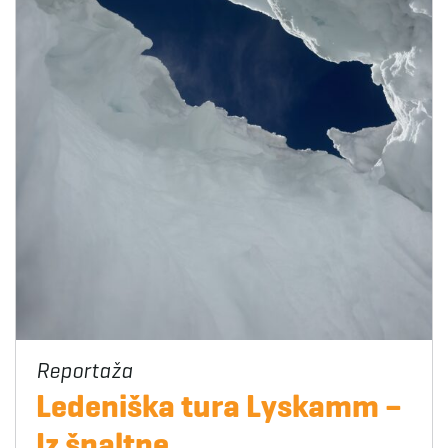
Ledeniška tura Lyskamm –
Iz špaltne