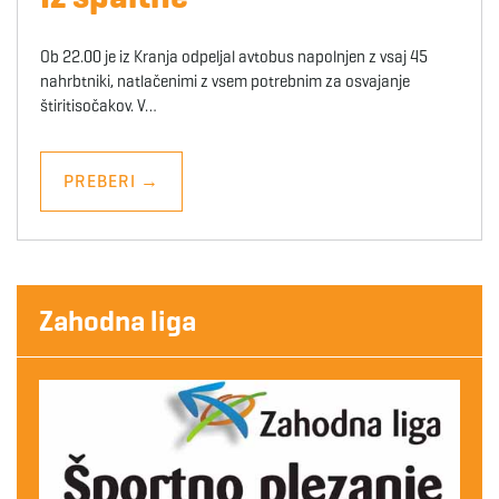
Ob 22.00 je iz Kranja odpeljal avtobus napolnjen z vsaj 45
nahrbtniki, natlačenimi z vsem potrebnim za osvajanje
štiritisočakov. V…
PREBERI
→
Zahodna liga