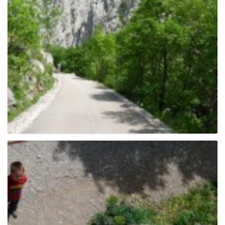
g
a
t
i
o
n