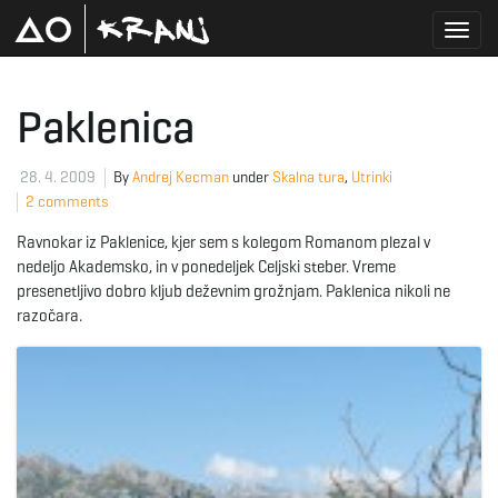
T
Paklenica
o
28. 4. 2009
By
Andrej Kecman
under
Skalna tura
,
Utrinki
2 comments
Ravnokar iz Paklenice, kjer sem s kolegom Romanom plezal v
g
nedeljo Akademsko, in v ponedeljek Celjski steber. Vreme
presenetljivo dobro kljub deževnim grožnjam. Paklenica nikoli ne
razočara.
g
l