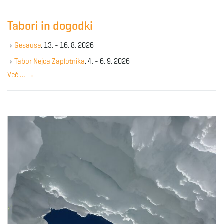
r
c
Tabori in dogodki
h
k
Gesause
, 13. - 16. 8. 2026
e
y
Tabor Nejca Zaplotnika
, 4. - 6. 9. 2026
w
Več …
→
o
r
d