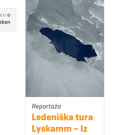
NEXT
reben
Ledeniška tura
Lyskamm – Iz