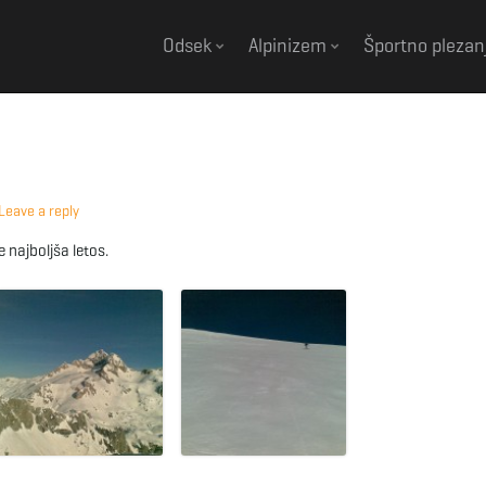
Odsek
Alpinizem
Športno plezan
Leave a reply
 najboljša letos.