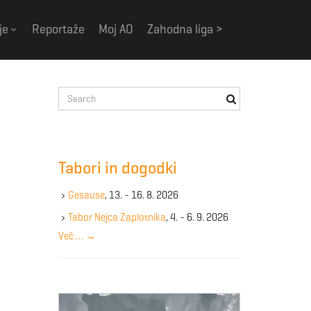
je
Reportaže
Moj AO
Zahodna liga >
S
e
a
r
c
Tabori in dogodki
h
k
Gesause
, 13. - 16. 8. 2026
e
y
Tabor Nejca Zaplotnika
, 4. - 6. 9. 2026
w
Več …
→
o
r
d