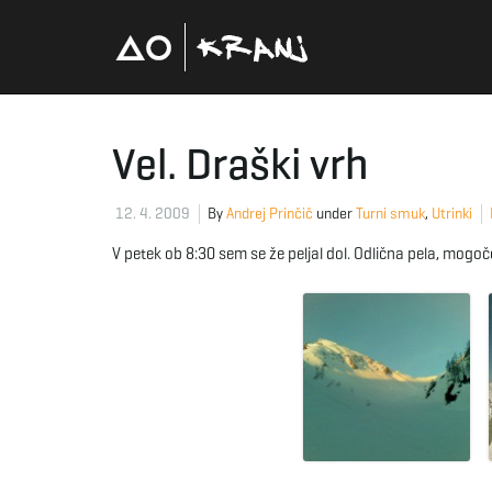
Vel. Draški vrh
12. 4. 2009
By
Andrej Prinčič
under
Turni smuk
,
Utrinki
V petek ob 8:30 sem se že peljal dol. Odlična pela, mogoče