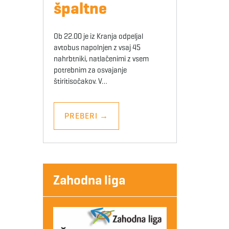
špaltne
Ob 22.00 je iz Kranja odpeljal
avtobus napolnjen z vsaj 45
nahrbtniki, natlačenimi z vsem
potrebnim za osvajanje
štiritisočakov. V…
PREBERI
→
Zahodna liga