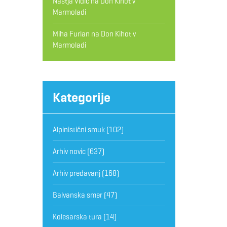
Nastja Vidic
na
Don Kihot v
Marmoladi
Miha Furlan
na
Don Kihot v
Marmoladi
Kategorije
Alpinistični smuk
(102)
Arhiv novic
(637)
Arhiv predavanj
(168)
Balvanska smer
(47)
Kolesarska tura
(14)