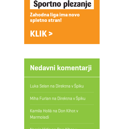
Zahodna liga ima novo
spletno stran!
KLIK >
Nedavni komentarji
Luka Selan
na
Direktna v Špiku
Miha Furlan
na
Direktna v Špiku
Kamila Hollá
na
Don Kihot v
Marmoladi