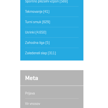
Športno plezalni vzpon
(569)
Tekmovanje
(41)
Turni smuk
(629)
Utrinki
(4.650)
Zahodna liga
(5)
Zaledeneli slap
(311)
Meta
Prijava
Vir vnosov