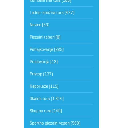
Kombinirana tura
(188)
Ledno-snežna tura
(437)
Novice
(53)
Plezalni tabori
(8)
Pohajkovanje
(222)
Predavanja
(13)
Pristop
(137)
Reportaže
(115)
Skalna tura
(1.314)
Skupna tura
(149)
Športno plezalni vzpon
(569)