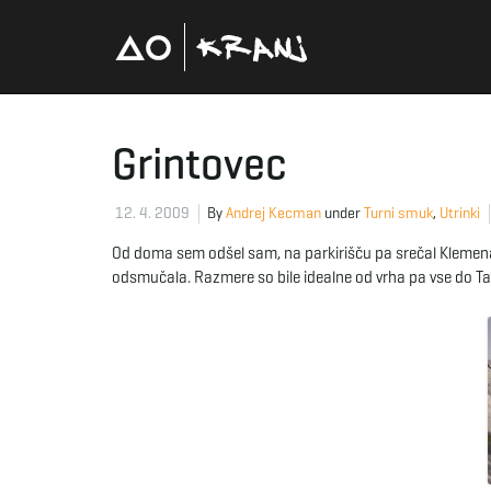
Grintovec
12. 4. 2009
By
Andrej Kecman
under
Turni smuk
,
Utrinki
Od doma sem odšel sam, na parkirišču pa srečal Klemena 
odsmučala. Razmere so bile idealne od vrha pa vse do Taš