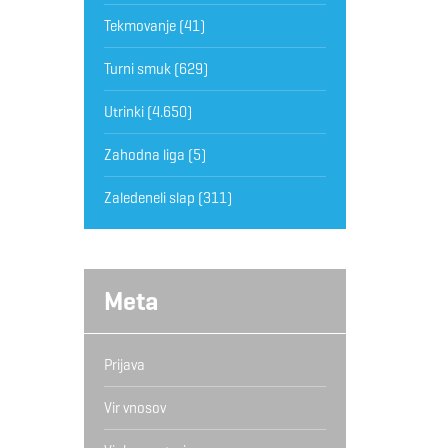
Tekmovanje
(41)
Turni smuk
(629)
Utrinki
(4.650)
Zahodna liga
(5)
Zaledeneli slap
(311)
Meta
Prijava
Vir vnosov