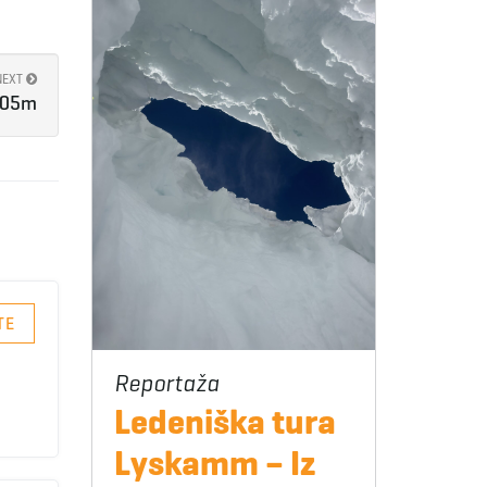
NEXT
105m
TE
Ledeniška tura
Lyskamm – Iz