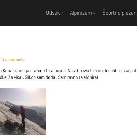
Odsek
Alpinizem
Športno plezan
3 comments
Kobala, enega starega ferajnovca. Na vrhu sva bila ob desetih in cca pol 
ke. Za vikat. Slikco sem dodal, Sem ravno telefoniral