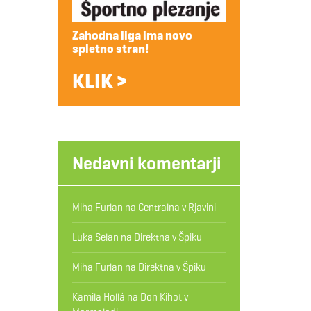
Zahodna liga ima novo
spletno stran!
KLIK >
Nedavni komentarji
Miha Furlan
na
Centralna v Rjavini
Luka Selan
na
Direktna v Špiku
Miha Furlan
na
Direktna v Špiku
Kamila Hollá
na
Don Kihot v