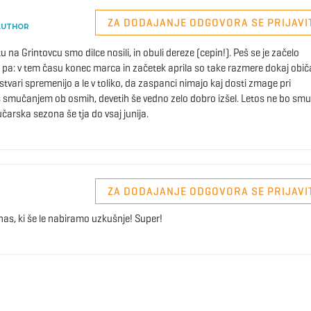
ZA DODAJANJE ODGOVORA SE PRIJAVI
AUTHOR
i tu na Grintovcu smo dilce nosili, in obuli dereze (cepin!). Peš se je začelo
e pa: v tem času konec marca in začetek aprila so take razmere dokaj obič
stvari spremenijo a le v toliko, da zaspanci nimajo kaj dosti zmage pri
s smučanjem ob osmih, devetih še vedno zelo dobro izšel. Letos ne bo smu
arska sezona še tja do vsaj junija.
ZA DODAJANJE ODGOVORA SE PRIJAVI
as, ki še le nabiramo uzkušnje! Super!