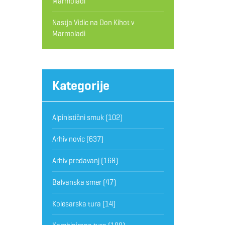
Marmoladi
Nastja Vidic
na
Don Kihot v
Marmoladi
Kategorije
Alpinistični smuk
(102)
Arhiv novic
(637)
Arhiv predavanj
(168)
Balvanska smer
(47)
Kolesarska tura
(14)