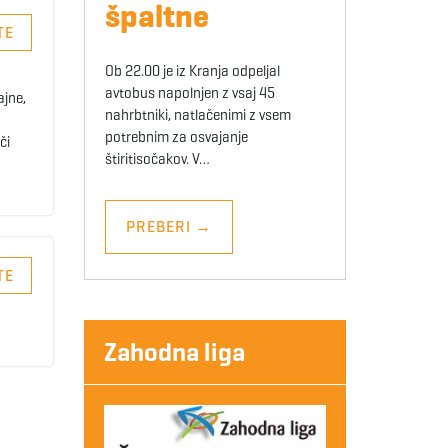
špaltne
TE
Ob 22.00 je iz Kranja odpeljal
avtobus napolnjen z vsaj 45
ajne,
nahrbtniki, natlačenimi z vsem
potrebnim za osvajanje
či
štiritisočakov. V…
PREBERI
→
TE
Zahodna liga