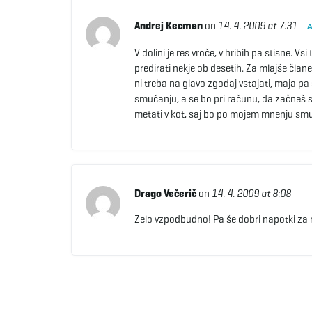
Andrej Kecman
on
14. 4. 2009 at 7:31
V dolini je res vroče, v hribih pa stisne. Vs
predirati nekje ob desetih. Za mlajše član
ni treba na glavo zgodaj vstajati, maja pa 
smučanju, a se bo pri računu, da začneš 
metati v kot, saj bo po mojem mnenju smuč
Drago Večerič
on
14. 4. 2009 at 8:08
Zelo vzpodbudno! Pa še dobri napotki za n