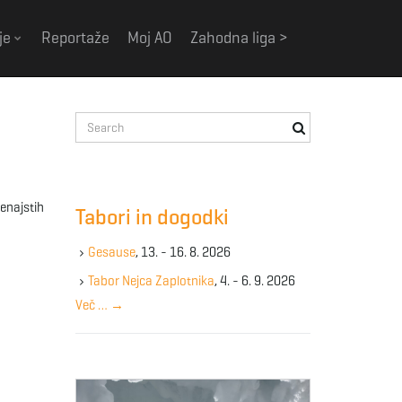
je
Reportaže
Moj AO
Zahodna liga >
S
e
a
r
c
enajstih
Tabori in dogodki
h
k
Gesause
, 13. - 16. 8. 2026
e
y
Tabor Nejca Zaplotnika
, 4. - 6. 9. 2026
w
Več …
→
o
r
d