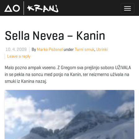
T
Sella Nevea – Kanin
o
10. 4. 2009
By
Marko Poženel
under
Turni smuk
,
Utrinki
Leave a reply
Malo pozno ampak vseeno. Z Gregom sva prejšnjo soboto UŽIVALA
g
in se pekla na soncu med potjo na Kanin, ter neizmerno uživala na
smuki iz Kanina nazaj.
g
l