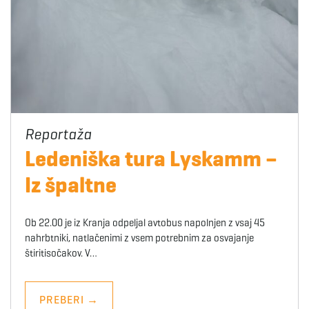
Ledeniška tura Lyskamm –
Iz špaltne
Ob 22.00 je iz Kranja odpeljal avtobus napolnjen z vsaj 45
nahrbtniki, natlačenimi z vsem potrebnim za osvajanje
štiritisočakov. V…
PREBERI
→