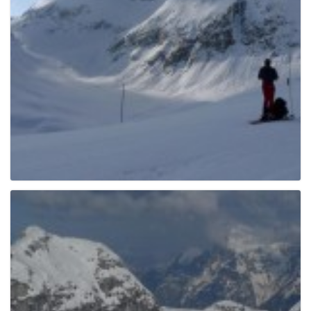
e
n
a
v
i