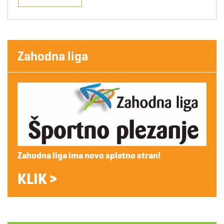
Zahodna liga
Zahodna liga ima novo spletno stran!
KLIK >