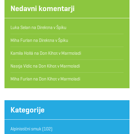
Nedavni komentarji
Luka Selan
na
Direktna v Špiku
Miha Furlan
na
Direktna v Špiku
Kamila Hollá
na
Don Kihot v Marmoladi
Nastja Vidic
na
Don Kihot v Marmoladi
Miha Furlan
na
Don Kihot v Marmoladi
Kategorije
Alpinistični smuk
(102)