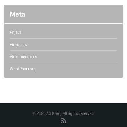
Meta
Prijava
Vir vnosov
Vir komentarjev
WordPress.org
© 2026 AO Kranj. All rights reserved.