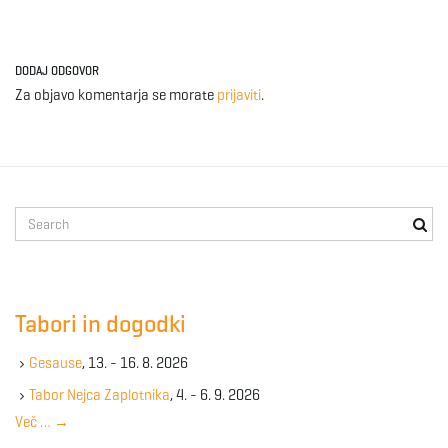
DODAJ ODGOVOR
Za objavo komentarja se morate
prijaviti
.
S
e
a
r
c
Tabori in dogodki
h
k
Gesause
, 13. - 16. 8. 2026
e
y
Tabor Nejca Zaplotnika
, 4. - 6. 9. 2026
w
Več …
→
o