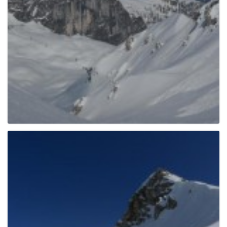
g
a
t
i
o
n