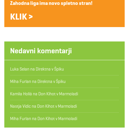
Zahodna liga ima novo spletno stran!
KLIK >
Nedavni komentarji
Luka Selan
na
Direktna v Špiku
Miha Furlan
na
Direktna v Špiku
Kamila Hollá
na
Don Kihot v Marmoladi
Nastja Vidic
na
Don Kihot v Marmoladi
Miha Furlan
na
Don Kihot v Marmoladi