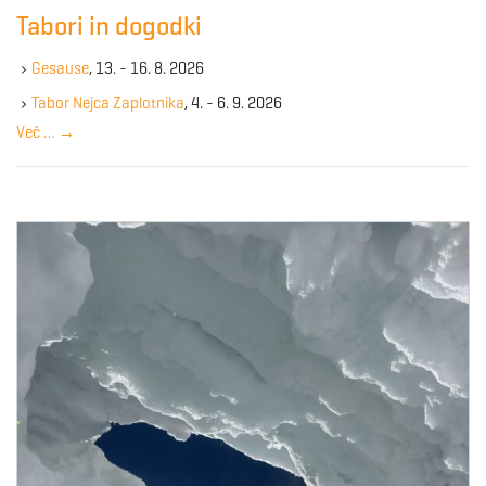
c
Tabori in dogodki
h
k
Gesause
, 13. - 16. 8. 2026
e
y
Tabor Nejca Zaplotnika
, 4. - 6. 9. 2026
w
Več …
→
o
r
d