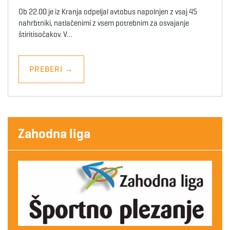
Ob 22.00 je iz Kranja odpeljal avtobus napolnjen z vsaj 45
nahrbtniki, natlačenimi z vsem potrebnim za osvajanje
štiritisočakov. V…
PREBERI
→
Zahodna liga