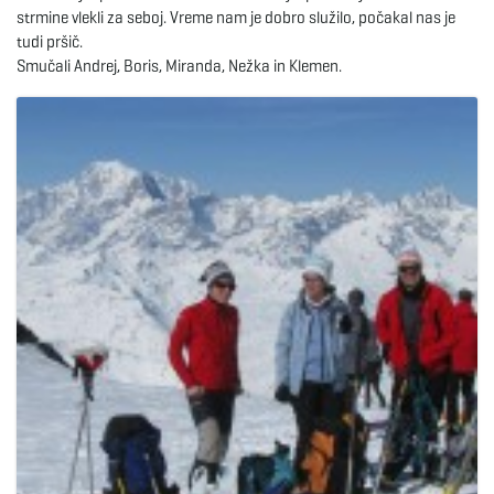
strmine vlekli za seboj. Vreme nam je dobro služilo, počakal nas je
tudi pršič.
e
Smučali Andrej, Boris, Miranda, Nežka in Klemen.
n
a
v
i