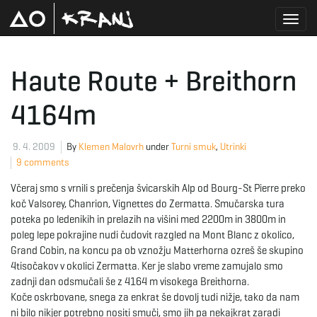
T
Haute Route + Breithorn
4164m
o
9. 4. 2009
By
Klemen Malovrh
under
Turni smuk
,
Utrinki
9 comments
g
Včeraj smo s vrnili s prečenja švicarskih Alp od Bourg-St Pierre preko
koč Valsorey, Chanrion, Vignettes do Zermatta. Smučarska tura
poteka po ledenikih in prelazih na višini med 2200m in 3800m in
g
poleg lepe pokrajine nudi čudovit razgled na Mont Blanc z okolico,
Grand Cobin, na koncu pa ob vznožju Matterhorna ozreš še skupino
4tisočakov v okolici Zermatta. Ker je slabo vreme zamujalo smo
zadnji dan odsmučali še z 4164 m visokega Breithorna.
l
Koče oskrbovane, snega za enkrat še dovolj tudi nižje, tako da nam
ni bilo nikjer potrebno nositi smuči, smo jih pa nekajkrat zaradi