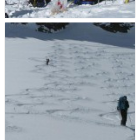
g
a
t
i
o
n