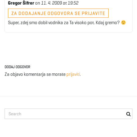
Gregor Šifrer
on
11. 4. 2009 at 19:52
ZA DODAJANJE ODGOVORA SE PRIJAVITE
Super, zdej smo dobil vodnika za Ta visoko pot. Kdaj gremo?
DODAJ ODGOVOR
Za objavo komentarja se morate
prijaviti
.
S
e
a
r