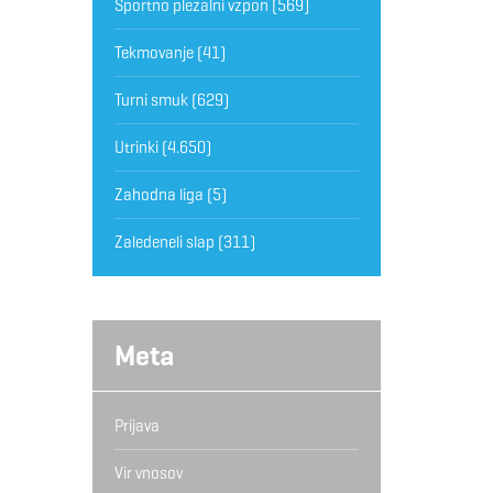
Športno plezalni vzpon
(569)
Tekmovanje
(41)
Turni smuk
(629)
Utrinki
(4.650)
Zahodna liga
(5)
Zaledeneli slap
(311)
Meta
Prijava
Vir vnosov