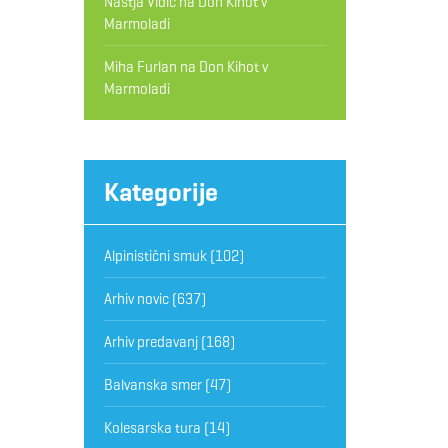
Nastja Vidic
na
Don Kihot v
Marmoladi
Miha Furlan
na
Don Kihot v
Marmoladi
Kategorije
Alpinistični smuk
(102)
Arhiv novic
(637)
Arhiv predavanj
(168)
Balvanska smer
(47)
Kolesarska tura
(14)