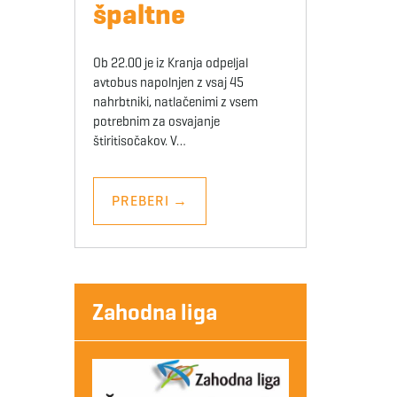
špaltne
Ob 22.00 je iz Kranja odpeljal
avtobus napolnjen z vsaj 45
nahrbtniki, natlačenimi z vsem
potrebnim za osvajanje
štiritisočakov. V…
PREBERI
→
Zahodna liga