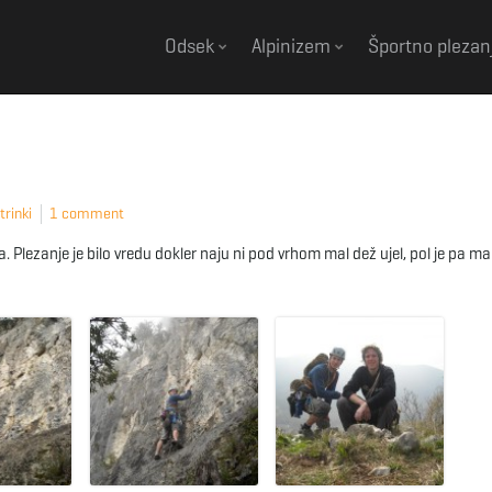
Odsek
Alpinizem
Športno plezan
trinki
1 comment
Plezanje je bilo vredu dokler naju ni pod vrhom mal dež ujel, pol je pa ma