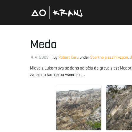
Medo
4. 4. 2009
By
Robert Karu
under
Športno plezalni vzpon
,
U
Midva z Lukom sva se dons odločla da greva zlezt Medota. 
začel, no sam je pa vseen šlo…