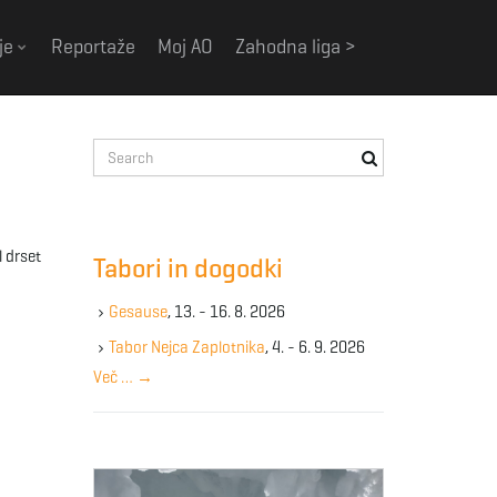
je
Reportaže
Moj AO
Zahodna liga >
S
e
a
r
c
l drset
Tabori in dogodki
h
k
Gesause
, 13. - 16. 8. 2026
e
y
Tabor Nejca Zaplotnika
, 4. - 6. 9. 2026
w
Več …
→
o
r
d