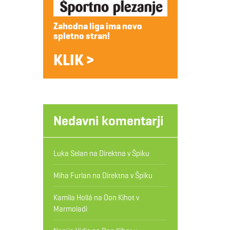
Zahodna liga ima novo
spletno stran!
KLIK >
Nedavni komentarji
Luka Selan
na
Direktna v Špiku
Miha Furlan
na
Direktna v Špiku
Kamila Hollá
na
Don Kihot v
Marmoladi