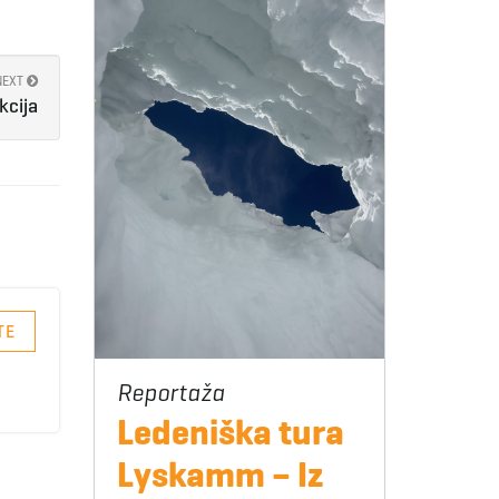
NEXT
kcija
TE
Ledeniška tura
Lyskamm – Iz