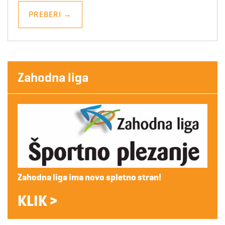
PREBERI
→
Zahodna liga
Zahodna liga ima novo spletno stran!
KLIK >