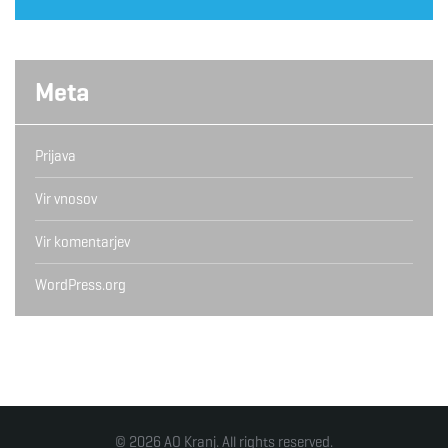
Meta
Prijava
Vir vnosov
Vir komentarjev
WordPress.org
© 2026 AO Kranj. All rights reserved.