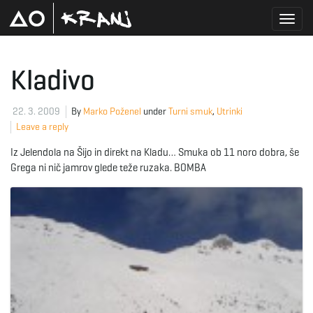
T
Kladivo
o
22. 3. 2009
By
Marko Poženel
under
Turni smuk
,
Utrinki
Leave a reply
Iz Jelendola na Šijo in direkt na Kladu… Smuka ob 11 noro dobra, še
g
Grega ni nič jamrov glede teže ruzaka. BOMBA
g
l