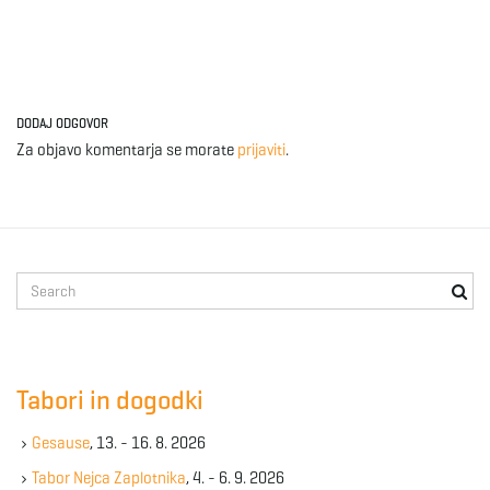
g
a
DODAJ ODGOVOR
Za objavo komentarja se morate
prijaviti
.
t
S
i
e
a
r
c
o
Tabori in dogodki
h
k
Gesause
, 13. - 16. 8. 2026
e
y
Tabor Nejca Zaplotnika
, 4. - 6. 9. 2026
n