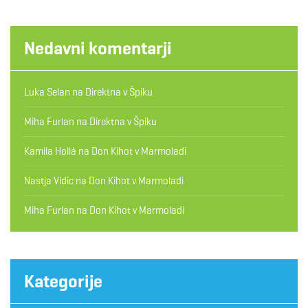
Nedavni komentarji
Luka Selan
na
Direktna v Špiku
Miha Furlan
na
Direktna v Špiku
Kamila Hollá
na
Don Kihot v Marmoladi
Nastja Vidic
na
Don Kihot v Marmoladi
Miha Furlan
na
Don Kihot v Marmoladi
Kategorije