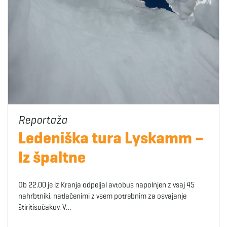
Ledeniška tura Lyskamm –
Iz špaltne
Ob 22.00 je iz Kranja odpeljal avtobus napolnjen z vsaj 45
nahrbtniki, natlačenimi z vsem potrebnim za osvajanje
štiritisočakov. V…