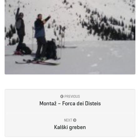
e
n
a
v
PREVIOUS
Montaž – Forca dei Disteis
i
NEXT
Kalški greben