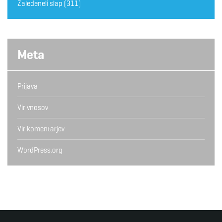
Zaledeneli slap
(311)
Meta
Prijava
Vir vnosov
Vir komentarjev
WordPress.org