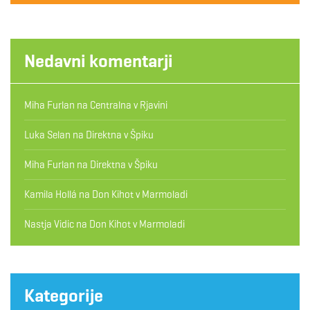
Nedavni komentarji
Miha Furlan
na
Centralna v Rjavini
Luka Selan
na
Direktna v Špiku
Miha Furlan
na
Direktna v Špiku
Kamila Hollá
na
Don Kihot v Marmoladi
Nastja Vidic
na
Don Kihot v Marmoladi
Kategorije