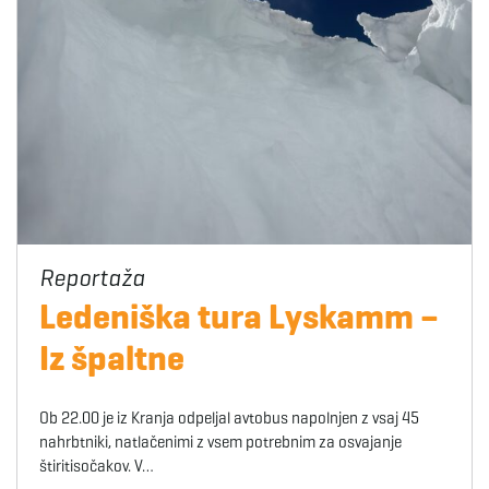
Ledeniška tura Lyskamm –
Iz špaltne
Ob 22.00 je iz Kranja odpeljal avtobus napolnjen z vsaj 45
nahrbtniki, natlačenimi z vsem potrebnim za osvajanje
štiritisočakov. V…