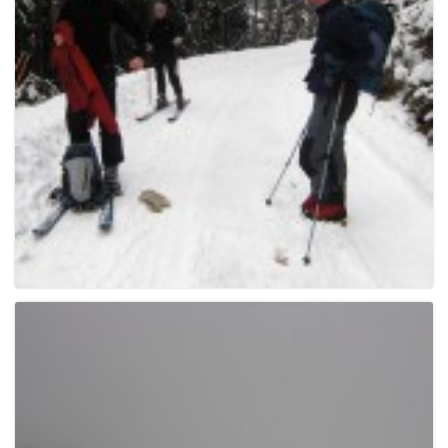
g
a
t
i
o
n