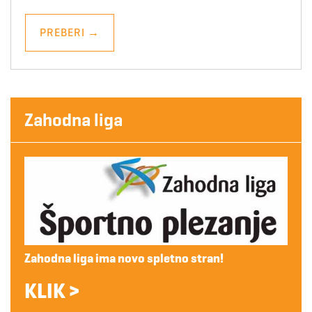
PREBERI
→
Zahodna liga
Zahodna liga ima novo spletno stran!
KLIK >