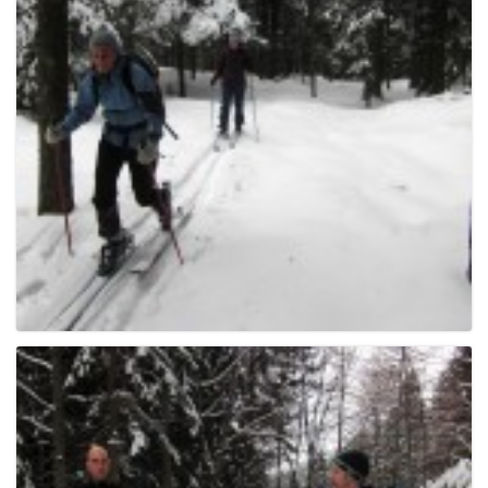
e
n
a
v
i