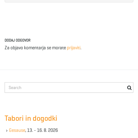
DODAJ ODGOVOR
Za objavo komentarja se morate
prijaviti
.
S
e
a
r
c
Tabori in dogodki
h
k
Gesause
, 13. - 16. 8. 2026
e