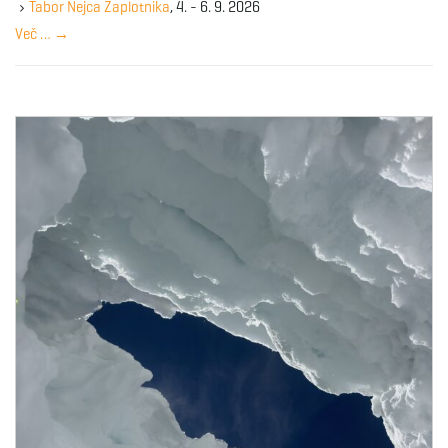
y
Tabor Nejca Zaplotnika
, 4. - 6. 9. 2026
w
Več …
→
o
r
d