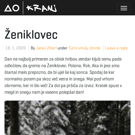
T
Ženiklovec
o
18. 1. 2009
By
Janez Ziherl
under
Turni smuk
,
Utrinki
Leave a reply
Dan ne najbolj primeren za obisk hribov, vendar kljub temu pade
odločitev, da gremo na Ženiklovec. Polona, Rok, Aka in jest smo
g
štartal malo prepozno, da bi ujel še kaj sonca. Spodaj še kar
normalno potem pa skoz več vetra in snega. Mal pod vrhom
obrnemo, ker ni šlo več! Za dol pa pršiča za izvoz. Kratek spust v
megli in snegu nam je vseeno polepšal dan!
g
l