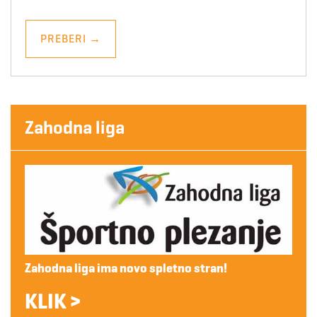
PREBERI
→
Zahodna liga
Zahodna liga ima novo spletno stran!
KLIK >