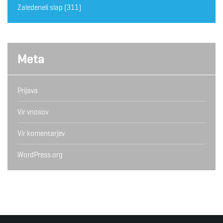
Zaledeneli slap
(311)
Meta
Prijava
Vir vnosov
Vir komentarjev
WordPress.org