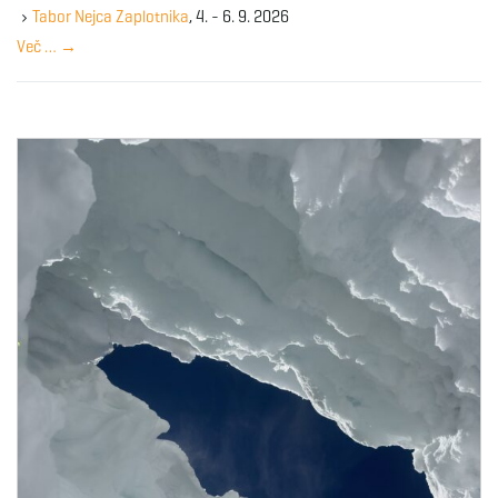
y
Tabor Nejca Zaplotnika
, 4. - 6. 9. 2026
w
Več …
→
o
r
d