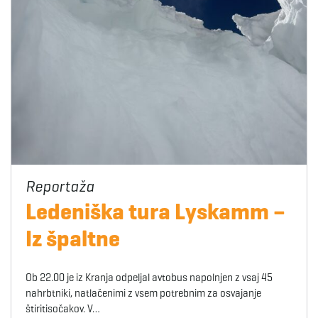
Ledeniška tura Lyskamm –
Iz špaltne
Ob 22.00 je iz Kranja odpeljal avtobus napolnjen z vsaj 45
nahrbtniki, natlačenimi z vsem potrebnim za osvajanje
štiritisočakov. V…