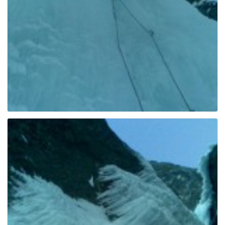
g
a
t
i
o
n