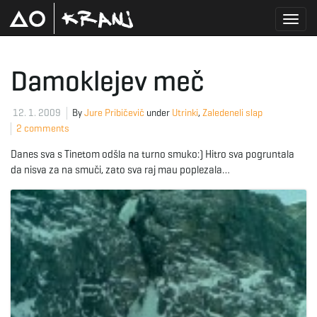
T
Damoklejev meč
o
12. 1. 2009
By
Jure Pribičevič
under
Utrinki
,
Zaledeneli slap
2 comments
Danes sva s Tinetom odšla na turno smuko:) Hitro sva pogruntala
g
da nisva za na smuči, zato sva raj mau poplezala…
g
l