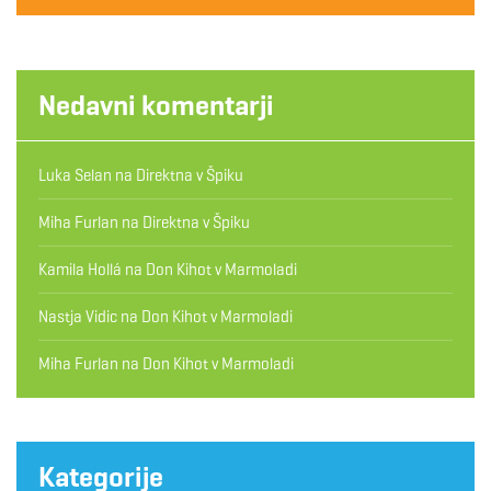
Nedavni komentarji
Luka Selan
na
Direktna v Špiku
Miha Furlan
na
Direktna v Špiku
Kamila Hollá
na
Don Kihot v Marmoladi
Nastja Vidic
na
Don Kihot v Marmoladi
Miha Furlan
na
Don Kihot v Marmoladi
Kategorije