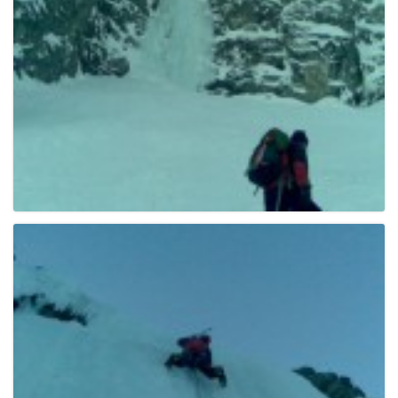
e
n
a
v
i