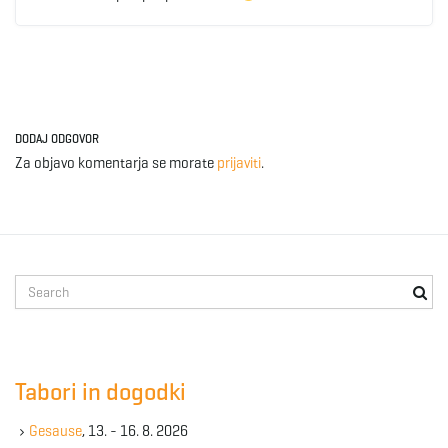
DODAJ ODGOVOR
Za objavo komentarja se morate
prijaviti
.
S
e
a
r
c
Tabori in dogodki
h
k
Gesause
, 13. - 16. 8. 2026
e