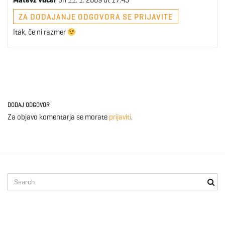
Matevž Vučer
on
11. 1. 2009 at 17:43
ZA DODAJANJE ODGOVORA SE PRIJAVITE
Itak, če ni razmer
DODAJ ODGOVOR
Za objavo komentarja se morate
prijaviti
.
S
e
a
r
c