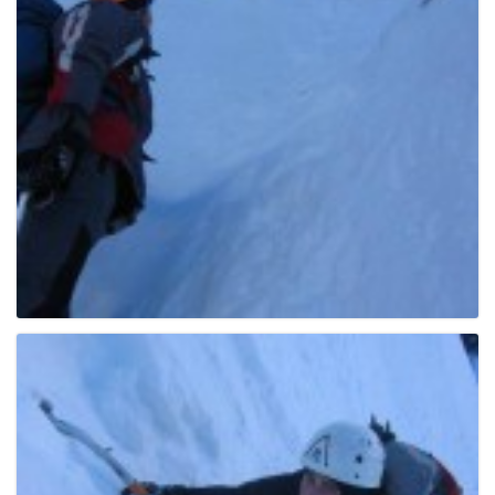
g
a
t
i
o
n