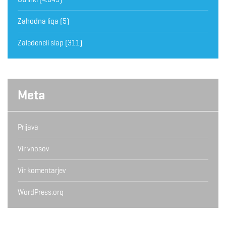
Zahodna liga
(5)
Zaledeneli slap
(311)
Meta
Prijava
Vir vnosov
Vir komentarjev
WordPress.org