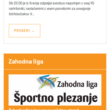
Ob 22.00 je iz Kranja odpeljal avtobus napolnjen z vsaj 45
nahrbtniki, natlačenimi z vsem potrebnim za osvajanje
štiritisočakov. V…
PREBERI
→
Zahodna liga