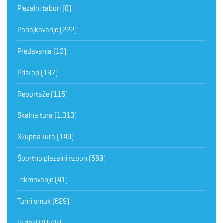
Plezalni tabori
(8)
Pohajkovanje
(222)
Predavanja
(13)
Pristop
(137)
Reportaže
(115)
Skalna tura
(1.313)
Skupna tura
(149)
Športno plezalni vzpon
(569)
Tekmovanje
(41)
Turni smuk
(629)
Utrinki
(4.649)