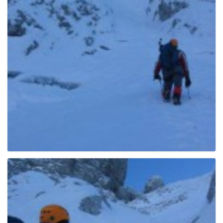
e
n
a
v
i