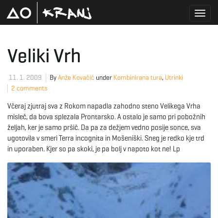
T
Veliki Vrh
o
11. 1. 2009
By
Anže Kovačič
under
Kombinirana tura
,
Utrinki
2 comments
Včeraj zjutraj sva z Rokom napadla zahodno steno Velikega Vrha
g
misleč, da bova splezala Prontarsko. A ostalo je samo pri pobožnih
željah, ker je samo pršič. Da pa za dežjem vedno posije sonce, sva
ugotovila v smeri Terra incognita in Mošeniški. Sneg je redko kje trd
in uporaben. Kjer so pa skoki, je pa bolj v napoto kot ne! Lp
g
l