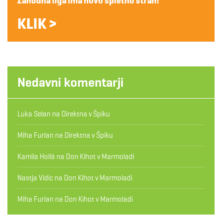
Zahodna liga ima novo spletno stran!
KLIK >
Nedavni komentarji
Luka Selan
na
Direktna v Špiku
Miha Furlan
na
Direktna v Špiku
Kamila Hollá
na
Don Kihot v Marmoladi
Nastja Vidic
na
Don Kihot v Marmoladi
Miha Furlan
na
Don Kihot v Marmoladi