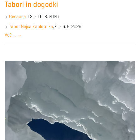
Tabori in dogodki
h
k
Gesause
, 13. - 16. 8. 2026
e
y
Tabor Nejca Zaplotnika
, 4. - 6. 9. 2026
w
Več …
→
o
r
d