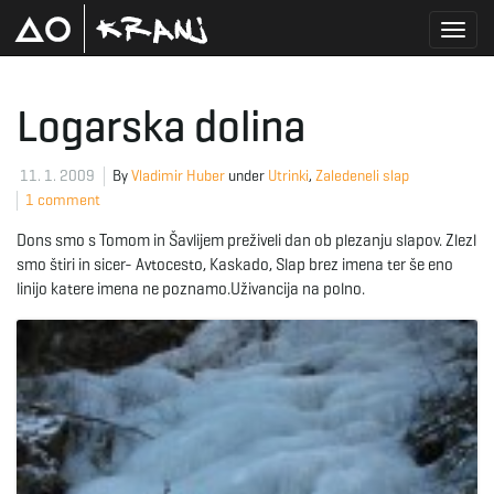
T
Logarska dolina
o
11. 1. 2009
By
Vladimir Huber
under
Utrinki
,
Zaledeneli slap
1 comment
Dons smo s Tomom in Šavlijem preživeli dan ob plezanju slapov. Zlezl
g
smo štiri in sicer- Avtocesto, Kaskado, Slap brez imena ter še eno
linijo katere imena ne poznamo.Uživancija na polno.
g
l