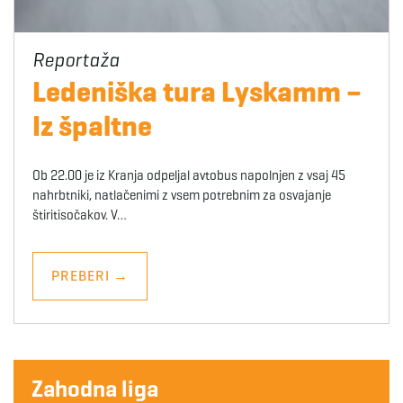
Ledeniška tura Lyskamm –
Iz špaltne
Ob 22.00 je iz Kranja odpeljal avtobus napolnjen z vsaj 45
nahrbtniki, natlačenimi z vsem potrebnim za osvajanje
štiritisočakov. V…
PREBERI
→
Zahodna liga