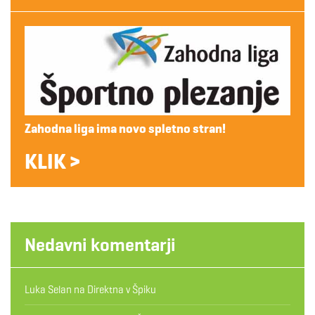
Zahodna liga ima novo spletno stran!
KLIK >
Nedavni komentarji
Luka Selan
na
Direktna v Špiku