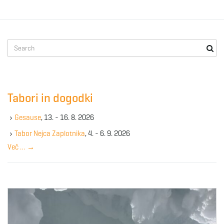
S
e
a
r
c
Tabori in dogodki
h
k
Gesause
, 13. - 16. 8. 2026
e
y
Tabor Nejca Zaplotnika
, 4. - 6. 9. 2026
w
Več …
→
o
r
d