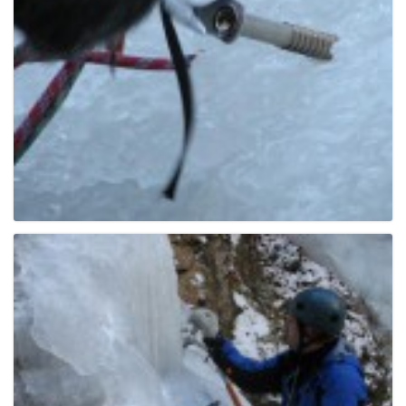
g
a
t
i
o
n