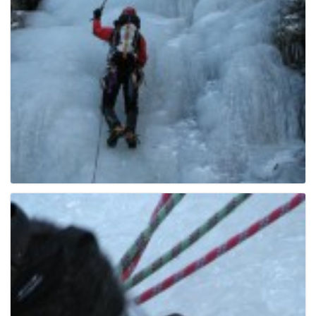
e
n
a
v
i