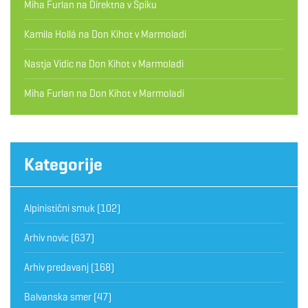
Miha Furlan
na
Direktna v Špiku
Kamila Hollá
na
Don Kihot v Marmoladi
Nastja Vidic
na
Don Kihot v Marmoladi
Miha Furlan
na
Don Kihot v Marmoladi
Kategorije
Alpinistični smuk
(102)
Arhiv novic
(637)
Arhiv predavanj
(168)
Balvanska smer
(47)