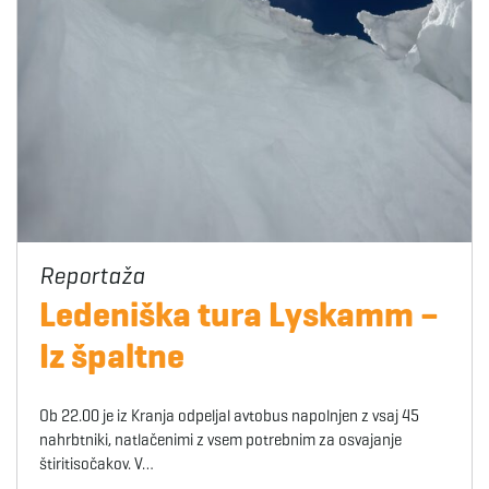
Ledeniška tura Lyskamm –
Iz špaltne
Ob 22.00 je iz Kranja odpeljal avtobus napolnjen z vsaj 45
nahrbtniki, natlačenimi z vsem potrebnim za osvajanje
štiritisočakov. V…