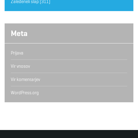
Zaledeneli slap
(311)
Meta
Prijava
Vir vnosov
Vir komentarjev
WordPress.org