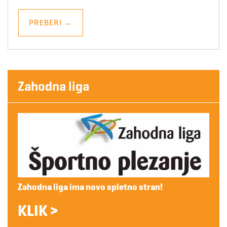
PREBERI
→
Zahodna liga
Zahodna liga ima novo spletno stran!
KLIK >