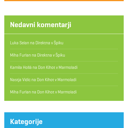
Nedavni komentarji
Luka Selan
na
Direktna v Špiku
Miha Furlan
na
Direktna v Špiku
Kamila Hollá
na
Don Kihot v Marmoladi
Nastja Vidic
na
Don Kihot v Marmoladi
Miha Furlan
na
Don Kihot v Marmoladi
Kategorije