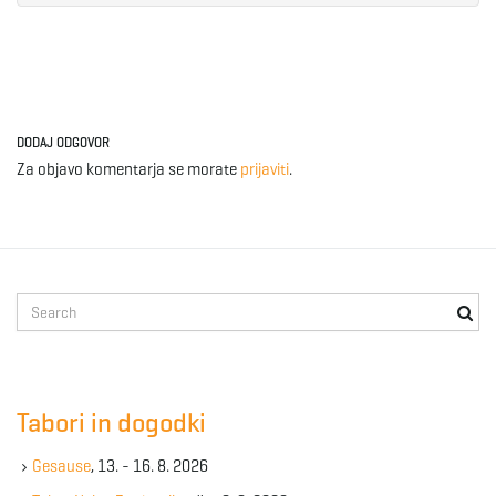
e
n
DODAJ ODGOVOR
Za objavo komentarja se morate
prijaviti
.
a
S
v
e
a
r
c
Tabori in dogodki
i
h
k
Gesause
, 13. - 16. 8. 2026
e