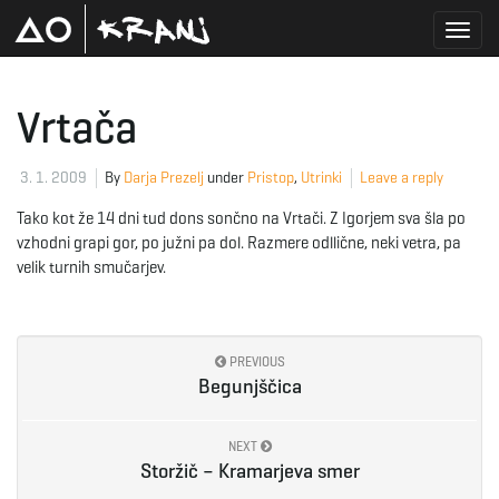
T
Vrtača
o
3. 1. 2009
By
Darja Prezelj
under
Pristop
,
Utrinki
Leave a reply
Tako kot že 14 dni tud dons sončno na Vrtači. Z Igorjem sva šla po
vzhodni grapi gor, po južni pa dol. Razmere odllične, neki vetra, pa
g
velik turnih smučarjev.
g
PREVIOUS
Begunjščica
l
NEXT
Storžič – Kramarjeva smer