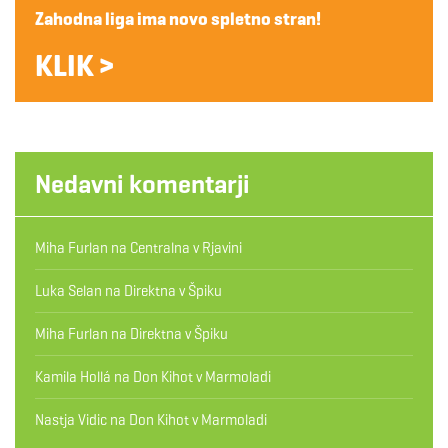
Zahodna liga ima novo spletno stran!
KLIK >
Nedavni komentarji
Miha Furlan
na
Centralna v Rjavini
Luka Selan
na
Direktna v Špiku
Miha Furlan
na
Direktna v Špiku
Kamila Hollá
na
Don Kihot v Marmoladi
Nastja Vidic
na
Don Kihot v Marmoladi