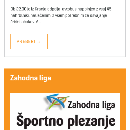
Ob 22.00 je iz Kranja odpeljal avtobus napolnjen z vsaj 45
nahrbtniki, natlačenimi z vsem potrebnim za osvajanje
štiritisočakov. V…
PREBERI
→
Zahodna liga