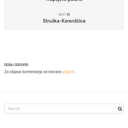
e
NEXT
Struška-Korenščica
n
a
DODAJ ODGOVOR
Za objavo komentarja se morate
prijaviti
.
v
S
i
e
a
r