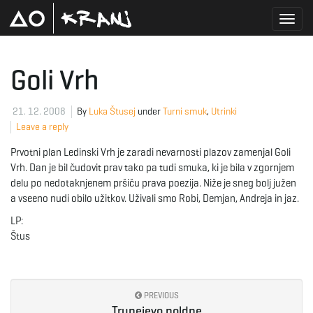
T
Goli Vrh
o
21. 12. 2008
By
Luka Štusej
under
Turni smuk
,
Utrinki
Leave a reply
Prvotni plan Ledinski Vrh je zaradi nevarnosti plazov zamenjal Goli
g
Vrh. Dan je bil čudovit prav tako pa tudi smuka, ki je bila v zgornjem
delu po nedotaknjenem pršiču prava poezija. Niže je sneg bolj južen
a vseeno nudi obilo užitkov. Uživali smo Robi, Demjan, Andreja in jaz.
LP:
g
Štus
l
PREVIOUS
Trupejevo poldne