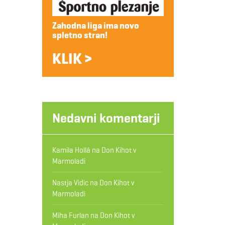
Zahodna liga ima novo
spletno stran!
KLIK >
Nedavni komentarji
Kamila Hollá
na
Don Kihot v
Marmoladi
Nastja Vidic
na
Don Kihot v
Marmoladi
Miha Furlan
na
Don Kihot v