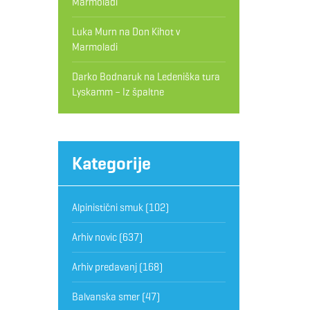
Marmoladi
Luka Murn
na
Don Kihot v
Marmoladi
Darko Bodnaruk
na
Ledeniška tura
Lyskamm – Iz špaltne
Kategorije
Alpinistični smuk
(102)
Arhiv novic
(637)
Arhiv predavanj
(168)
Balvanska smer
(47)