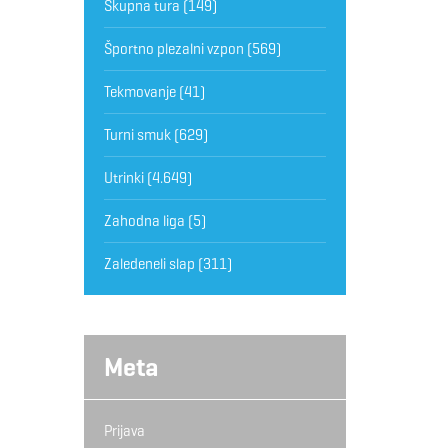
Skupna tura
(149)
Športno plezalni vzpon
(569)
Tekmovanje
(41)
Turni smuk
(629)
Utrinki
(4.649)
Zahodna liga
(5)
Zaledeneli slap
(311)
Meta
Prijava