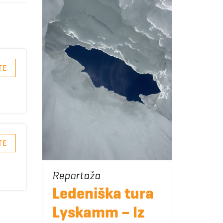
TE
TE
Ledeniška tura
Lyskamm – Iz