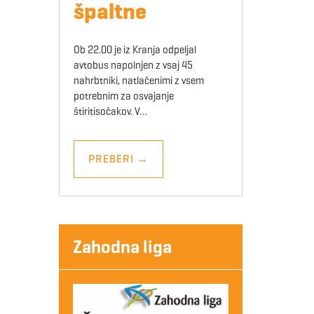
špaltne
Ob 22.00 je iz Kranja odpeljal
avtobus napolnjen z vsaj 45
nahrbtniki, natlačenimi z vsem
potrebnim za osvajanje
štiritisočakov. V…
PREBERI
→
Zahodna liga