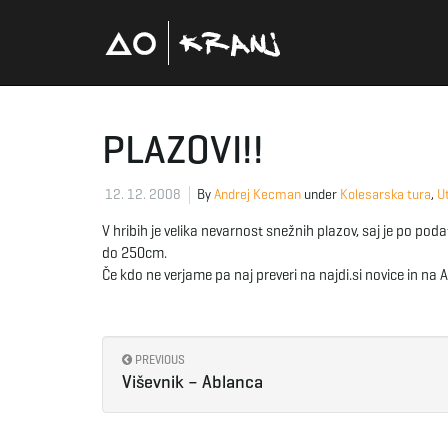
PLAZOVI!!
12. 12. 2008
By
Andrej Kecman
under
Kolesarska tura
,
Ut
V hribih je velika nevarnost snežnih plazov, saj je po 
do 250cm.
Če kdo ne verjame pa naj preveri na najdi.si novice in na
PREVIOUS
Viševnik – Ablanca