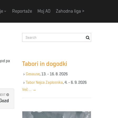
je
Reportaže
Moj AO
Zahodna liga >
S
e
a
r
c
ugod pa
Tabori in dogodki
h
k
Gesause
, 13. - 16. 8. 2026
e
y
Tabor Nejca Zaplotnika
, 4. - 6. 9. 2026
w
Več …
→
o
NEXT
r
-Gozd
d