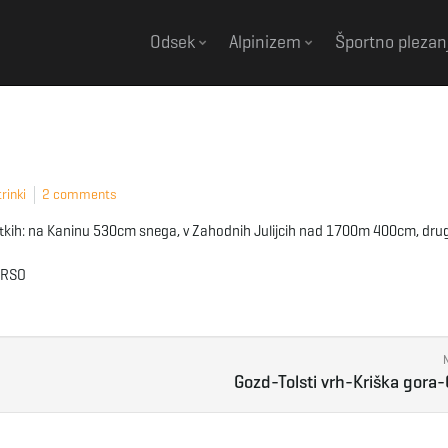
Odsek
Alpinizem
Športno plezan
rinki
2 comments
podatkih: na Kaninu 530cm snega, v Zahodnih Julijcih nad 1700m 400cm, dr
 ARSO
Gozd-Tolsti vrh-Kriška gora