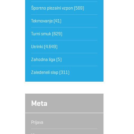
Športno plezalni vzpon
(569)
Tekmovanje
(41)
Turni smuk
(629)
Utrinki
(4.649)
Zahodna liga
(5)
Zaledeneli slap
(311)
Meta
Prijava