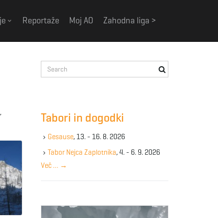
je
Reportaže
Moj AO
Zahodna liga >
S
e
a
r
c
,
Tabori in dogodki
h
k
Gesause
, 13. - 16. 8. 2026
e
y
Tabor Nejca Zaplotnika
, 4. - 6. 9. 2026
w
Več …
→
o
r
d