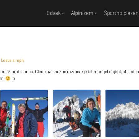
Odsek
Alpinizem
Športno plezan
Leave a reply
in šli proti soncu. Glede na snežne razmere je bil Triangel najbolj obljuden
ami
lp