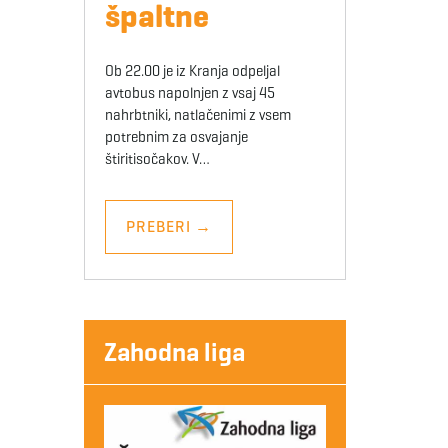
špaltne
Ob 22.00 je iz Kranja odpeljal
avtobus napolnjen z vsaj 45
nahrbtniki, natlačenimi z vsem
potrebnim za osvajanje
štiritisočakov. V…
PREBERI
→
Zahodna liga