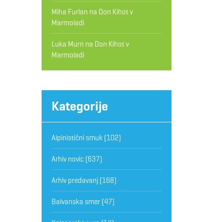
Miha Furlan
na
Don Kihot v
Marmoladi
Luka Murn
na
Don Kihot v
Marmoladi
Kategorije
Alpinistični smuk
(102)
Arhiv novic
(637)
Arhiv predavanj
(168)
Balvanska smer
(47)