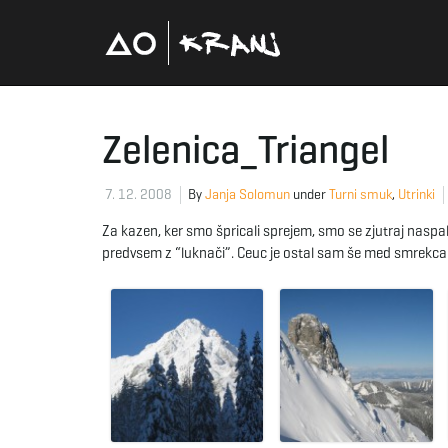
Zelenica_Triangel
7. 12. 2008
By
Janja Solomun
under
Turni smuk
,
Utrinki
Za kazen, ker smo špricali sprejem, smo se zjutraj naspali 
predvsem z “luknači”. Ceuc je ostal sam še med smrekc