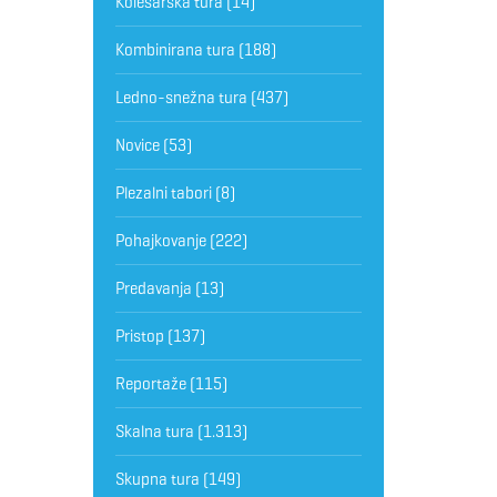
Kolesarska tura
(14)
Kombinirana tura
(188)
Ledno-snežna tura
(437)
Novice
(53)
Plezalni tabori
(8)
Pohajkovanje
(222)
Predavanja
(13)
Pristop
(137)
Reportaže
(115)
Skalna tura
(1.313)
Skupna tura
(149)