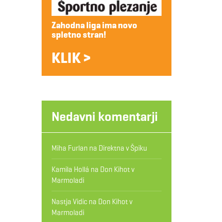
Zahodna liga ima novo
spletno stran!
KLIK >
Nedavni komentarji
Miha Furlan
na
Direktna v Špiku
Kamila Hollá
na
Don Kihot v
Marmoladi
Nastja Vidic
na
Don Kihot v
Marmoladi