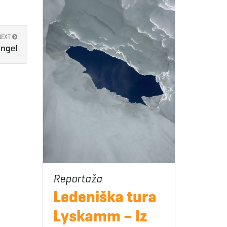
NEXT
angel
Ledeniška tura
Lyskamm – Iz