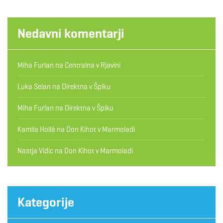
Nedavni komentarji
Miha Furlan
na
Centralna v Rjavini
Luka Selan
na
Direktna v Špiku
Miha Furlan
na
Direktna v Špiku
Kamila Hollá
na
Don Kihot v Marmoladi
Nastja Vidic
na
Don Kihot v Marmoladi
Kategorije