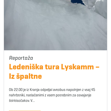
Ledeniška tura Lyskamm –
Iz špaltne
Ob 22.00 je iz Kranja odpeljal avtobus napolnjen z vsaj 45
nahrbtniki, natlačenimi z vsem potrebnim za osvajanje
štiritisočakov. V…