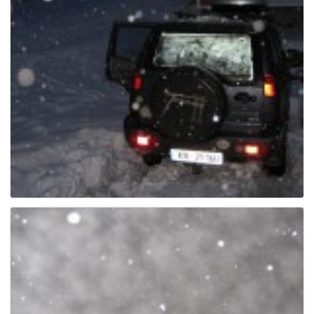
e
n
a
v
i