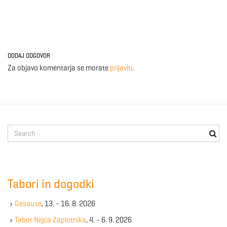
DODAJ ODGOVOR
Za objavo komentarja se morate
prijaviti
.
S
e
a
r
c
Tabori in dogodki
h
k
Gesause
, 13. - 16. 8. 2026
e
y
Tabor Nejca Zaplotnika
, 4. - 6. 9. 2026