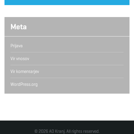
Meta
Prijava
Vir vnosov
Vir komentarjev
WordPress.org
© 2026 AO Kranj. All rights reserved.