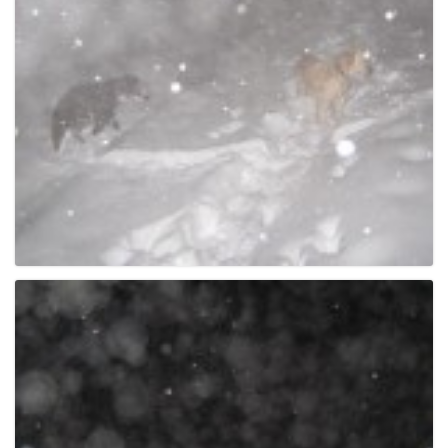
g
a
t
i
o
n