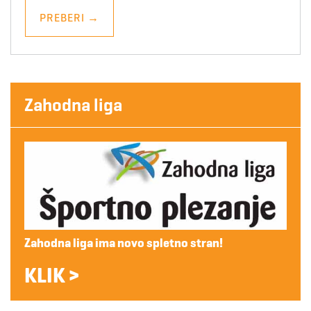
PREBERI
→
Zahodna liga
Zahodna liga ima novo spletno stran!
KLIK >