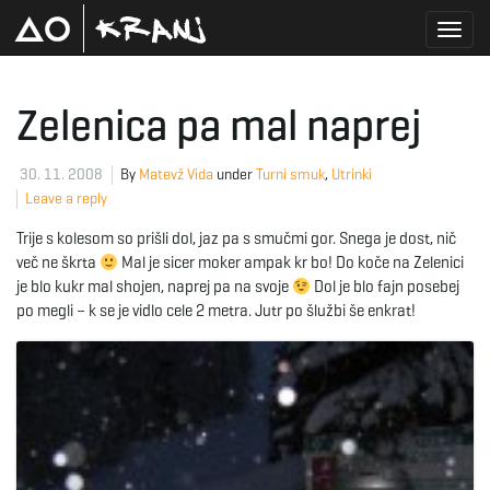
T
Zelenica pa mal naprej
o
30. 11. 2008
By
Matevž Vida
under
Turni smuk
,
Utrinki
Leave a reply
Trije s kolesom so prišli dol, jaz pa s smučmi gor. Snega je dost, nič
g
več ne škrta
Mal je sicer moker ampak kr bo! Do koče na Zelenici
je blo kukr mal shojen, naprej pa na svoje
Dol je blo fajn posebej
po megli – k se je vidlo cele 2 metra. Jutr po šlužbi še enkrat!
g
l