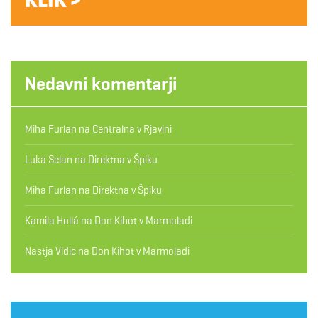
Nedavni komentarji
Miha Furlan
na
Centralna v Rjavini
Luka Selan
na
Direktna v Špiku
Miha Furlan
na
Direktna v Špiku
Kamila Hollá
na
Don Kihot v Marmoladi
Nastja Vidic
na
Don Kihot v Marmoladi