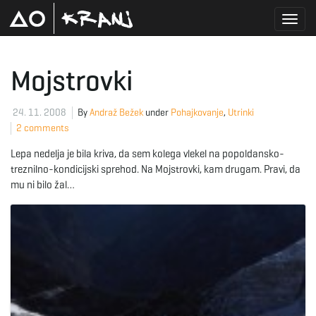
T
Mojstrovki
o
24. 11. 2008
By
Andraž Bežek
under
Pohajkovanje
,
Utrinki
2 comments
Lepa nedelja je bila kriva, da sem kolega vlekel na popoldansko-
g
treznilno-kondicijski sprehod. Na Mojstrovki, kam drugam. Pravi, da
mu ni bilo žal…
g
l