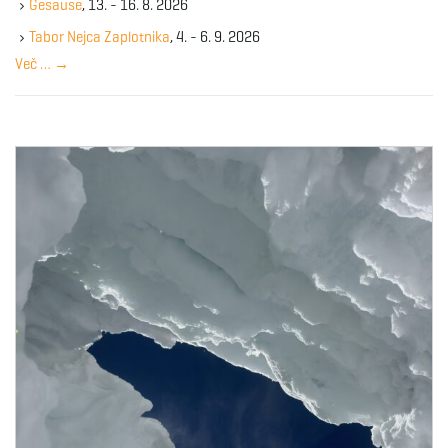
Gesause
, 13. - 16. 8. 2026
e
y
Tabor Nejca Zaplotnika
, 4. - 6. 9. 2026
w
Več …
→
o
r
d