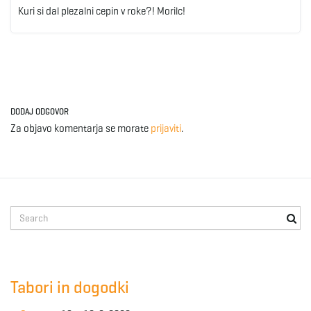
Kuri si dal plezalni cepin v roke?! Morilc!
DODAJ ODGOVOR
Za objavo komentarja se morate
prijaviti
.
S
e
a
r
c
Tabori in dogodki
h
k