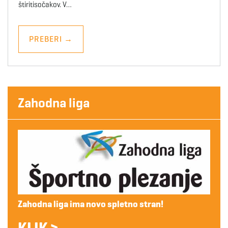
štiritisočakov. V…
PREBERI
→
Zahodna liga
Zahodna liga ima novo spletno stran!
KLIK >