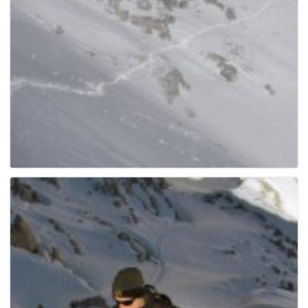
g
a
t
i
o
n