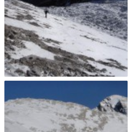
e
n
a
v
i