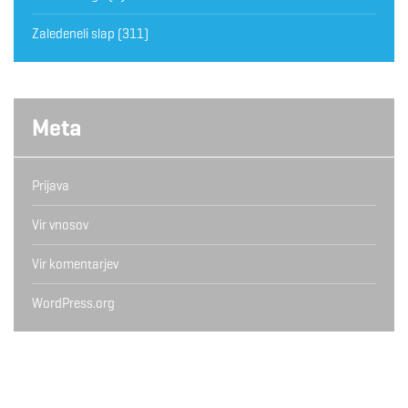
Zaledeneli slap
(311)
Meta
Prijava
Vir vnosov
Vir komentarjev
WordPress.org