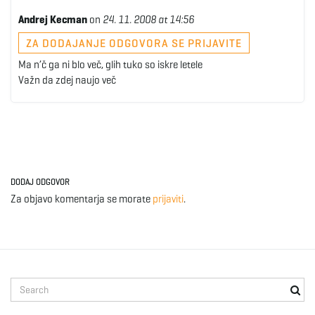
Andrej Kecman
on
24. 11. 2008 at 14:56
ZA DODAJANJE ODGOVORA SE PRIJAVITE
Ma n’č ga ni blo več, glih tuko so iskre letele
Važn da zdej naujo več
DODAJ ODGOVOR
Za objavo komentarja se morate
prijaviti
.
S
e