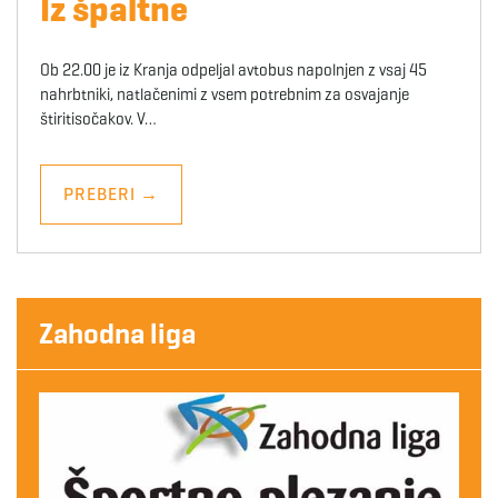
Iz špaltne
Ob 22.00 je iz Kranja odpeljal avtobus napolnjen z vsaj 45
nahrbtniki, natlačenimi z vsem potrebnim za osvajanje
štiritisočakov. V…
PREBERI
→
Zahodna liga