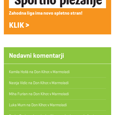
Zahodna liga ima novo spletno stran!
KLIK >
Nedavni komentarji
Kamila Hollá
na
Don Kihot v Marmoladi
Nastja Vidic
na
Don Kihot v Marmoladi
Miha Furlan
na
Don Kihot v Marmoladi
Luka Murn
na
Don Kihot v Marmoladi