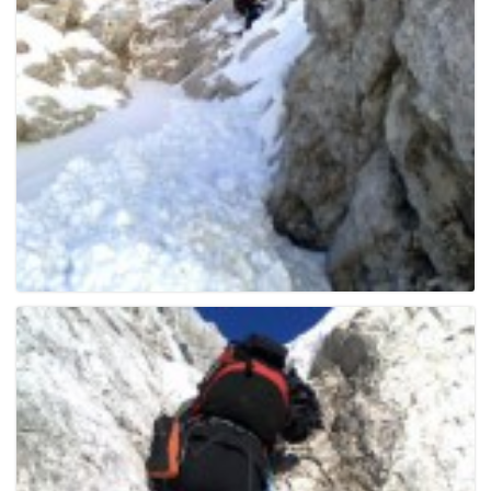
g
a
t
i
o
n