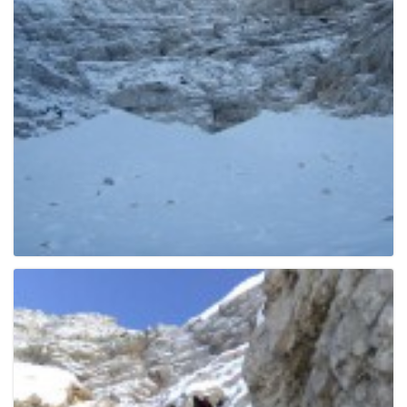
e
n
a
v
i