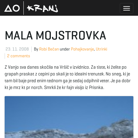
T
MALA MOJSTROVKA
o
23. 11. 2008
By
Robi Bečan
under
Pohajkovanje
,
Utrinki
2 comments
Z Vanjo sva danes skočila na Vršič v izvidnico. Za tiste, ki želite po
g
grapah praskat z cepini po skali je to idealni trenutek. No sneg, ki je
tam bil baje pred enim tednom ga je sedaj odpihnil veter. Je pa dobr
kt je mrz kt pr norch. Smrkli že kr fajn visijo iz Prisnka.
g
l