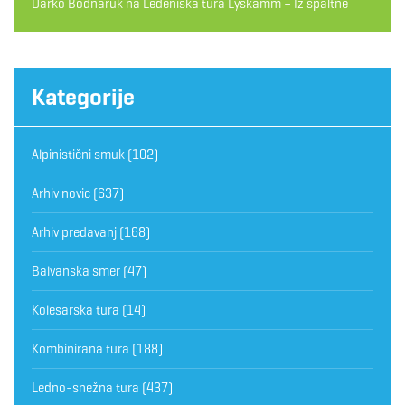
Darko Bodnaruk
na
Ledeniška tura Lyskamm – Iz špaltne
Kategorije
Alpinistični smuk
(102)
Arhiv novic
(637)
Arhiv predavanj
(168)
Balvanska smer
(47)
Kolesarska tura
(14)
Kombinirana tura
(188)
Ledno-snežna tura
(437)