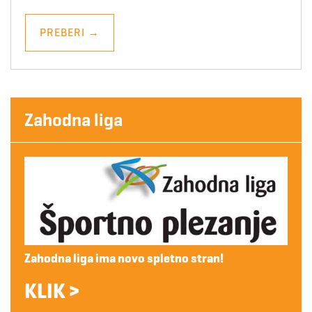
PREBERI
→
Zahodna liga
Zahodna liga ima novo spletno stran!
KLIK >