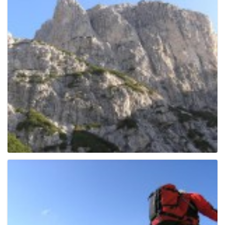
e
n
a
v
i