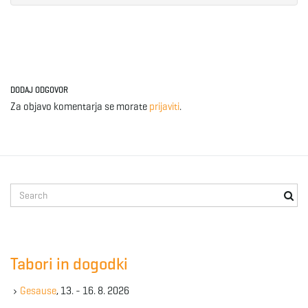
DODAJ ODGOVOR
Za objavo komentarja se morate
prijaviti
.
S
e
a
r
c
Tabori in dogodki
h
k
Gesause
, 13. - 16. 8. 2026
e