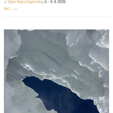
y
Tabor Nejca Zaplotnika
, 4. - 6. 9. 2026
w
Več …
→
o
r
d