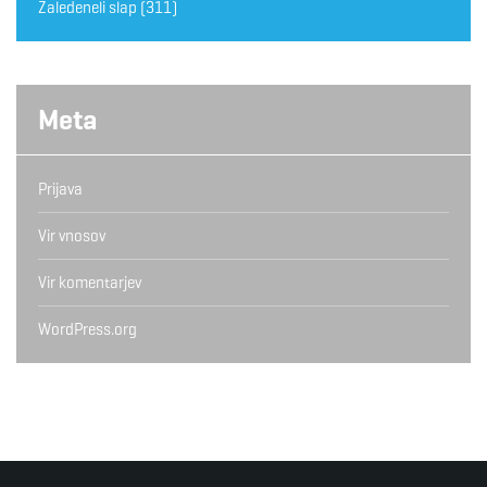
Zaledeneli slap
(311)
Meta
Prijava
Vir vnosov
Vir komentarjev
WordPress.org