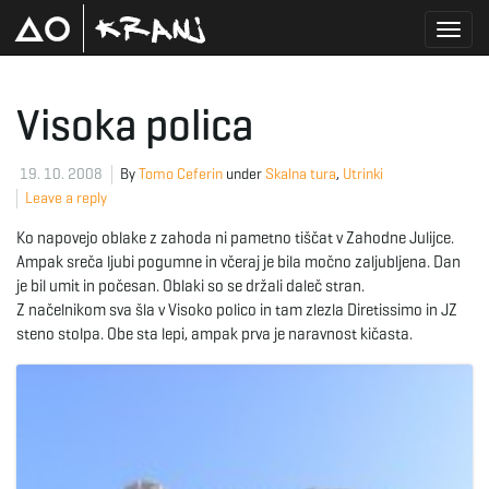
T
Visoka polica
o
19. 10. 2008
By
Tomo Ceferin
under
Skalna tura
,
Utrinki
Leave a reply
Ko napovejo oblake z zahoda ni pametno tiščat v Zahodne Julijce.
g
Ampak sreča ljubi pogumne in včeraj je bila močno zaljubljena. Dan
je bil umit in počesan. Oblaki so se držali daleč stran.
Z načelnikom sva šla v Visoko polico in tam zlezla Diretissimo in JZ
steno stolpa. Obe sta lepi, ampak prva je naravnost kičasta.
g
l