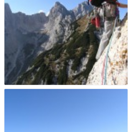
g
a
t
i
o
n