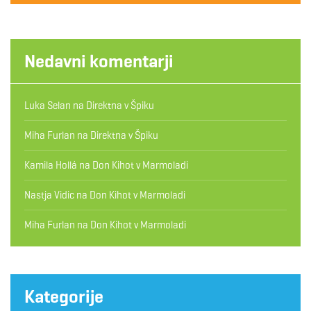
Nedavni komentarji
Luka Selan
na
Direktna v Špiku
Miha Furlan
na
Direktna v Špiku
Kamila Hollá
na
Don Kihot v Marmoladi
Nastja Vidic
na
Don Kihot v Marmoladi
Miha Furlan
na
Don Kihot v Marmoladi
Kategorije