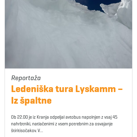
Ledeniška tura Lyskamm –
Iz špaltne
Ob 22.00 je iz Kranja odpeljal avtobus napolnjen z vsaj 45
nahrbtniki, natlačenimi z vsem potrebnim za osvajanje
štiritisočakov. V…