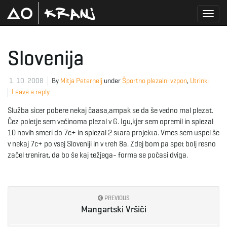
T
Slovenija
o
1. 10. 2008
By
Mitja Peternelj
under
Športno plezalni vzpon
,
Utrinki
Leave a reply
Služba sicer pobere nekaj čaasa,ampak se da še vedno mal plezat.
g
Čez poletje sem večinoma plezal v G. Igu,kjer sem opremil in splezal
10 novih smeri do 7c+ in splezal 2 stara projekta. Vmes sem uspel še
v nekaj 7c+ po vsej Sloveniji in v treh 8a. Zdej bom pa spet bolj resno
začel trenirat, da bo še kaj težjega- forma se počasi dviga.
g
PREVIOUS
l
Mangartski Vršiči