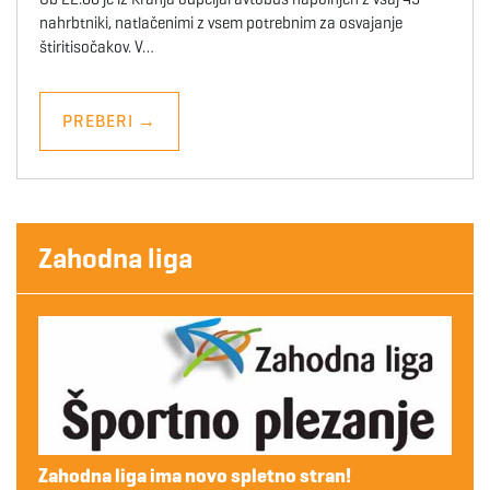
nahrbtniki, natlačenimi z vsem potrebnim za osvajanje
štiritisočakov. V…
PREBERI
→
Zahodna liga
Zahodna liga ima novo spletno stran!