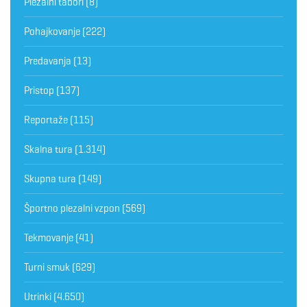
Plezalni tabori
(8)
Pohajkovanje
(222)
Predavanja
(13)
Pristop
(137)
Reportaže
(115)
Skalna tura
(1.314)
Skupna tura
(149)
Športno plezalni vzpon
(569)
Tekmovanje
(41)
Turni smuk
(629)
Utrinki
(4.650)