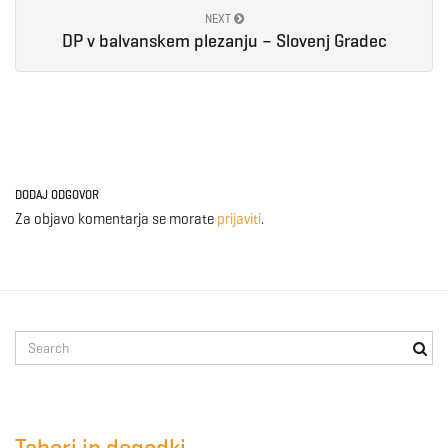
NEXT
e
DP v balvanskem plezanju – Slovenj Gradec
n
DODAJ ODGOVOR
a
Za objavo komentarja se morate
prijaviti
.
v
S
e
i
a
r
c