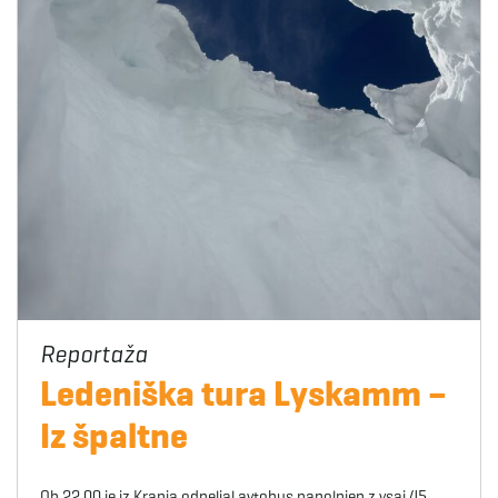
Ledeniška tura Lyskamm –
Iz špaltne
Ob 22.00 je iz Kranja odpeljal avtobus napolnjen z vsaj 45