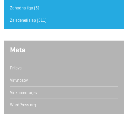
Zahodna liga
(5)
Zaledeneli slap
(311)
Meta
Prijava
Vir vnosov
Vir komentarjev
WordPress.org