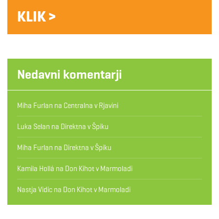
KLIK >
Nedavni komentarji
Miha Furlan
na
Centralna v Rjavini
Luka Selan
na
Direktna v Špiku
Miha Furlan
na
Direktna v Špiku
Kamila Hollá
na
Don Kihot v Marmoladi
Nastja Vidic
na
Don Kihot v Marmoladi