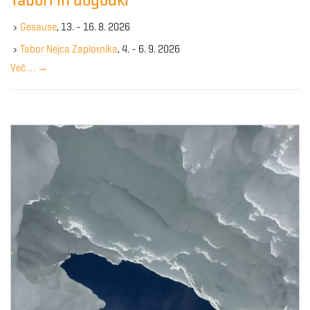
Tabori in dogodki
h
g
k
Gesause
, 13. - 16. 8. 2026
e
y
Tabor Nejca Zaplotnika
, 4. - 6. 9. 2026
w
Več …
→
a
o
r
d
t
i
o
n