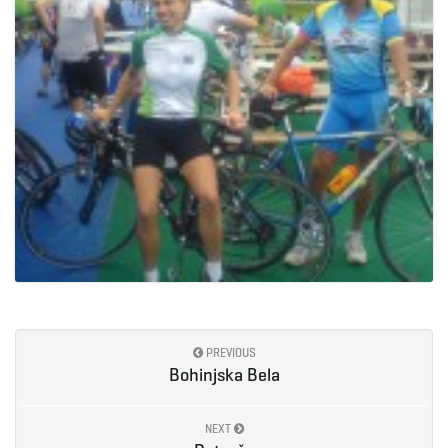
e
n
a
v
PREVIOUS
Bohinjska Bela
i
NEXT