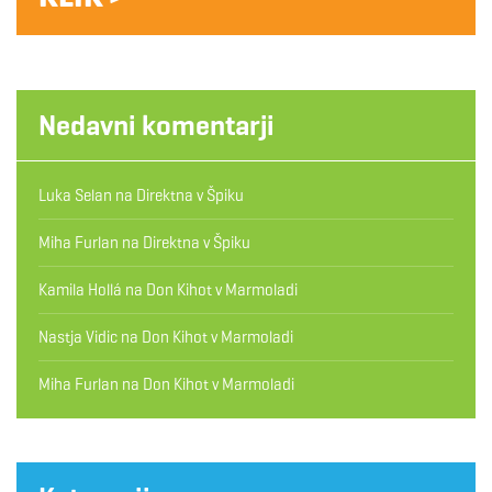
Nedavni komentarji
Luka Selan
na
Direktna v Špiku
Miha Furlan
na
Direktna v Špiku
Kamila Hollá
na
Don Kihot v Marmoladi
Nastja Vidic
na
Don Kihot v Marmoladi
Miha Furlan
na
Don Kihot v Marmoladi