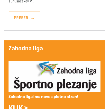
štiritisočakov. V…
PREBERI
→
Zahodna liga
Zahodna liga ima novo spletno stran!
KLIK >