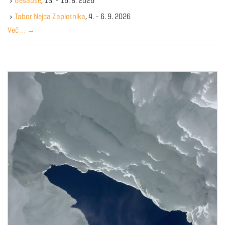
Gesause
, 13. - 16. 8. 2026
e
y
Tabor Nejca Zaplotnika
, 4. - 6. 9. 2026
w
Več …
→
o
r
d