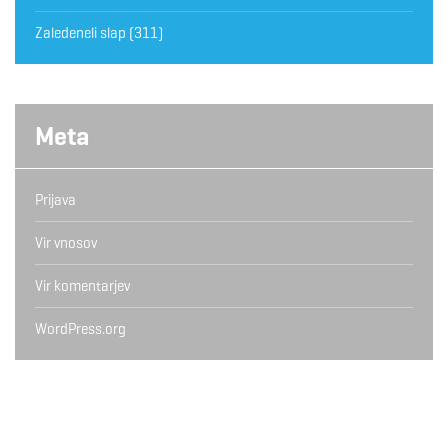
Zaledeneli slap
(311)
Meta
Prijava
Vir vnosov
Vir komentarjev
WordPress.org