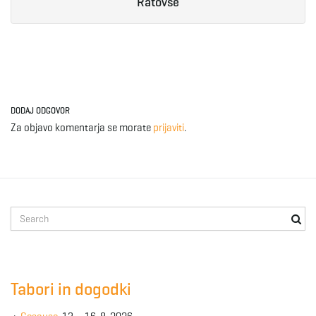
Ratovše
g
a
DODAJ ODGOVOR
Za objavo komentarja se morate
prijaviti
.
t
i
S
e
a
o
r
c
Tabori in dogodki
h
k
n