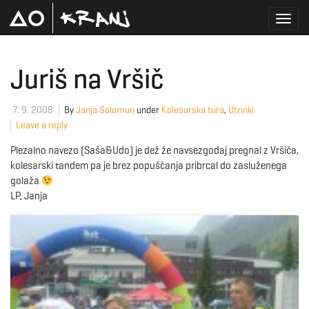
T
Juriš na Vršič
o
7. 9. 2008
By
Janja Solomun
under
Kolesarska tura
,
Utrinki
Leave a reply
Plezalno navezo (Saša&Udo) je dež že navsezgodaj pregnal z Vršiča,
g
kolesarski tandem pa je brez popuščanja pribrcal do zasluženega
golaža
LP, Janja
g
l