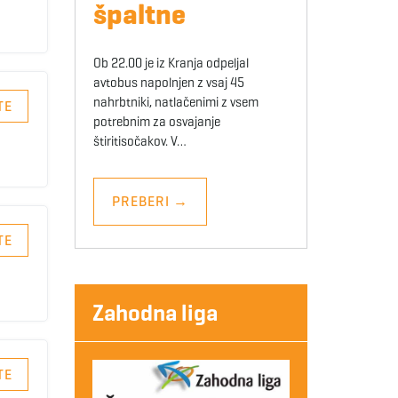
špaltne
Ob 22.00 je iz Kranja odpeljal
avtobus napolnjen z vsaj 45
nahrbtniki, natlačenimi z vsem
TE
potrebnim za osvajanje
štiritisočakov. V…
PREBERI
→
TE
Zahodna liga
TE