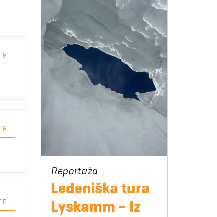
TE
TE
Ledeniška tura
Lyskamm – Iz
TE