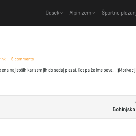
Odsek
Alpinizem
Športno plezan
inki
6 comments
 ena najlepših kar sem jih do sedaj plezal. Kot pa že ime pove… :)Motivacij
Bohinjska