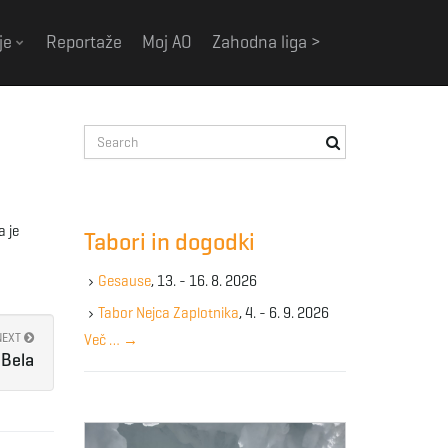
je
Reportaže
Moj AO
Zahodna liga >
S
e
a
r
c
a je
Tabori in dogodki
h
k
Gesause
, 13. - 16. 8. 2026
e
y
Tabor Nejca Zaplotnika
, 4. - 6. 9. 2026
w
NEXT
Več …
→
o
 Bela
r
d