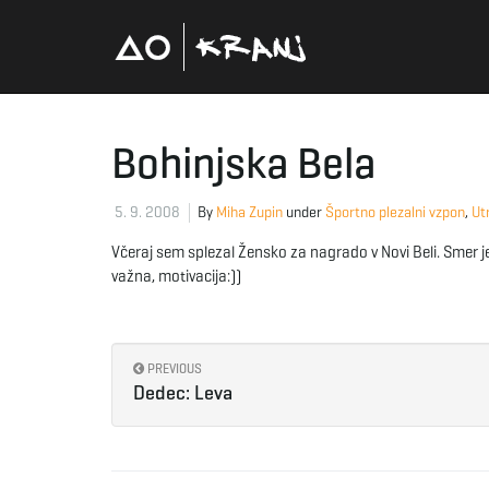
Bohinjska Bela
5. 9. 2008
By
Miha Zupin
under
Športno plezalni vzpon
,
Utr
Včeraj sem splezal Žensko za nagrado v Novi Beli. Smer je
važna, motivacija:))
PREVIOUS
Dedec: Leva