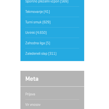
Športno plezalni vzpon
(569)
Tekmovanje
(41)
Turni smuk
(629)
Utrinki
(4.650)
Zahodna liga
(5)
Zaledeneli slap
(311)
Meta
Prijava
Vir vnosov