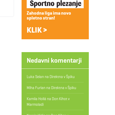
Zahodna liga ima novo
spletno stran!
KLIK >
Nedavni komentarji
Luka Selan
na
Direktna v Špiku
Miha Furlan
na
Direktna v Špiku
Kamila Hollá
na
Don Kihot v
Marmoladi