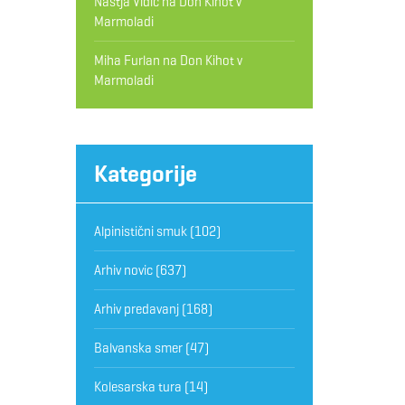
Nastja Vidic
na
Don Kihot v
Marmoladi
Miha Furlan
na
Don Kihot v
Marmoladi
Kategorije
Alpinistični smuk
(102)
Arhiv novic
(637)
Arhiv predavanj
(168)
Balvanska smer
(47)
Kolesarska tura
(14)