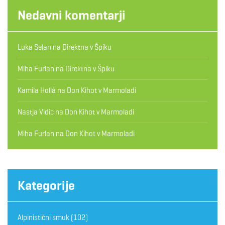
Nedavni komentarji
Luka Selan
na
Direktna v Špiku
Miha Furlan
na
Direktna v Špiku
Kamila Hollá
na
Don Kihot v Marmoladi
Nastja Vidic
na
Don Kihot v Marmoladi
Miha Furlan
na
Don Kihot v Marmoladi
Kategorije
Alpinistični smuk
(102)