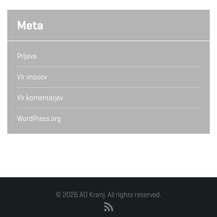
Meta
Prijava
Vir vnosov
Vir komentarjev
WordPress.org
© 2026 AO Kranj. All rights reserved.