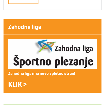
Zahodna liga
Zahodna liga ima novo spletno stran!
KLIK >