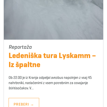
Ledeniška tura Lyskamm –
Iz špaltne
Ob 22.00 je iz Kranja odpeljal avtobus napolnjen z vsaj 45
nahrbtniki, natlačenimi z vsem potrebnim za osvajanje
štiritisočakov. V…
PREBERI
→