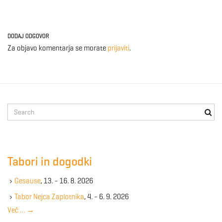
DODAJ ODGOVOR
Za objavo komentarja se morate
prijaviti
.
S
e
a
r
c
Tabori in dogodki
h
k
Gesause
, 13. - 16. 8. 2026
e
y
Tabor Nejca Zaplotnika
, 4. - 6. 9. 2026
w
Več …
→
o