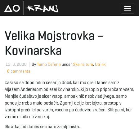
T
Velika Mojstrovka –
Kovinarska
o
13. 8. 2008
By
Tomo Ceferin
under
Skalna tura
,
Utrinki
8 comments
g
Časi so se dopolnili in cesar jo dobil, kar mu gre. Danes sem z
Aljažem Anderletom odlezel Kovinarsko, ki jo toplo priporočam vsem.
Manjše čudaštvo je sicer vstop, ampak nič neobvladljivega, samo
g
ponos je treba malo potlačit. Zgornji del je kot lojtra, prestop v
izstopni prečnici pa varen, vseeno pa čudovito zračen. Slik pa ni, ker
vreme ni bilo ne vem kaj.
l
Skratka, od danes se imam za alpinista.