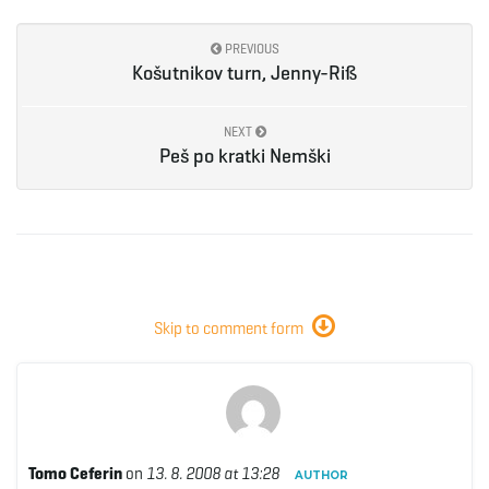
e
PREVIOUS
Košutnikov turn, Jenny-Riß
NEXT
n
Peš po kratki Nemški
a
v
Skip to comment form
i
Tomo Ceferin
on
13. 8. 2008 at 13:28
AUTHOR