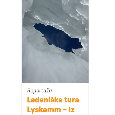
Ledeniška tura
Lyskamm – Iz