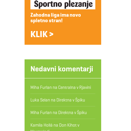
Zahodna liga ima novo
spletno stran!
KLIK >
Nedavni komentarji
Miha Furlan
na
Centralna v Rjavini
Luka Selan
na
Direktna v Špiku
Miha Furlan
na
Direktna v Špiku
Kamila Hollá
na
Don Kihot v