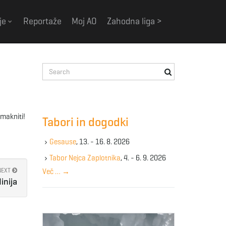
je
Reportaže
Moj AO
Zahodna liga >
S
e
a
r
c
umakniti!
Tabori in dogodki
h
k
Gesause
, 13. - 16. 8. 2026
e
y
Tabor Nejca Zaplotnika
, 4. - 6. 9. 2026
w
NEXT
Več …
→
o
inija
r
d