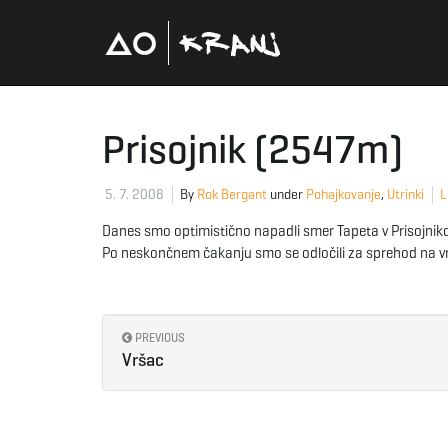
Prisojnik (2547m)
5. 7. 2008
By
Rok Bergant
under
Pohajkovanje
,
Utrinki
L
Danes smo optimistično napadli smer Tapeta v Prisojnikovi 
Po neskončnem čakanju smo se odločili za sprehod na vrh
PREVIOUS
Vršac