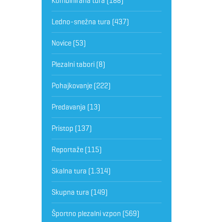
Kombinirana tura
(188)
Ledno-snežna tura
(437)
Novice
(53)
Plezalni tabori
(8)
Pohajkovanje
(222)
Predavanja
(13)
Pristop
(137)
Reportaže
(115)
Skalna tura
(1.314)
Skupna tura
(149)
Športno plezalni vzpon
(569)