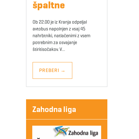
špaltne
Ob 22.00 je iz Kranja odpeljal
avtobus napolnjen z vsaj 45
nahrbtniki, natlačenimi z vsem
potrebnim za osvajanje
štiritisočakov. V…
PREBERI
→
Zahodna liga