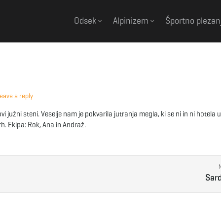
Odsek
Alpinizem
Športno plezan
eave a reply
južni steni. Veselje nam je pokvarila jutranja megla, ki se ni in ni hotela 
. Ekipa: Rok, Ana in Andraž.
Sard