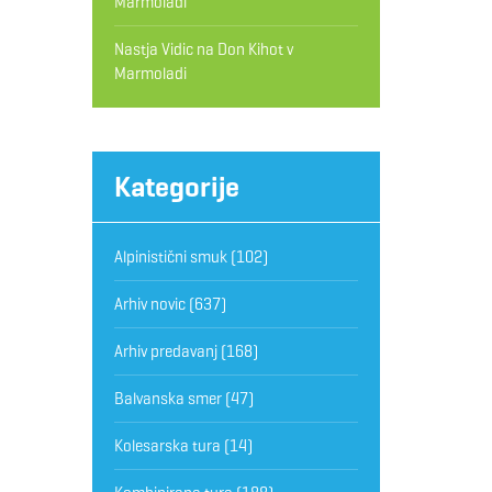
Marmoladi
Nastja Vidic
na
Don Kihot v
Marmoladi
Kategorije
Alpinistični smuk
(102)
Arhiv novic
(637)
Arhiv predavanj
(168)
Balvanska smer
(47)
Kolesarska tura
(14)