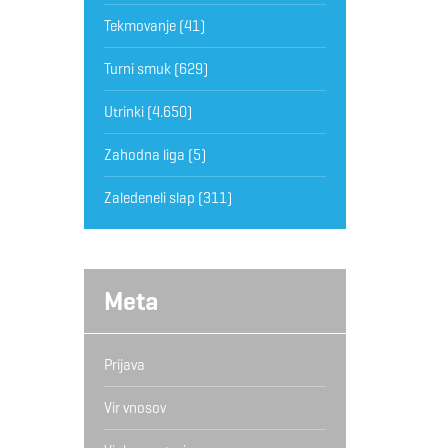
Tekmovanje
(41)
Turni smuk
(629)
Utrinki
(4.650)
Zahodna liga
(5)
Zaledeneli slap
(311)
Meta
Prijava
Vir vnosov