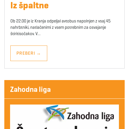
Iz špaltne
Ob 22.00 je iz Kranja odpeljal avtobus napolnjen z vsaj 45
nahrbtniki, natlačenimi z vsem potrebnim za osvajanje
štiritisočakov. V…
PREBERI
→
Zahodna liga