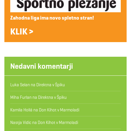
Zahodna liga ima novo spletno stran!
KLIK >
Nedavni komentarji
Luka Selan
na
Direktna v Špiku
Miha Furlan
na
Direktna v Špiku
Kamila Hollá
na
Don Kihot v Marmoladi
Nastja Vidic
na
Don Kihot v Marmoladi