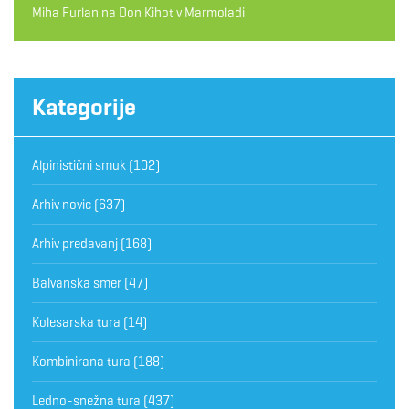
Miha Furlan
na
Don Kihot v Marmoladi
Kategorije
Alpinistični smuk
(102)
Arhiv novic
(637)
Arhiv predavanj
(168)
Balvanska smer
(47)
Kolesarska tura
(14)
Kombinirana tura
(188)
Ledno-snežna tura
(437)