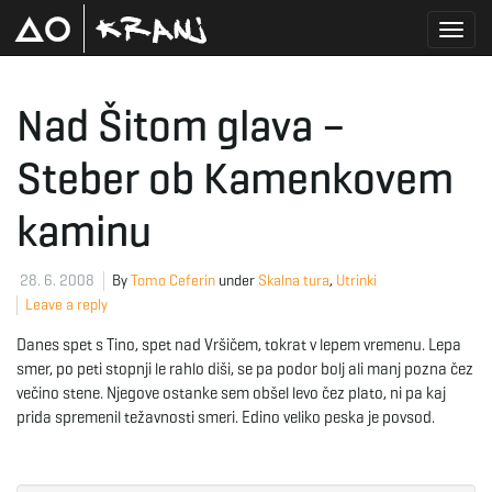
T
Nad Šitom glava –
Steber ob Kamenkovem
o
kaminu
g
28. 6. 2008
By
Tomo Ceferin
under
Skalna tura
,
Utrinki
Leave a reply
Danes spet s Tino, spet nad Vršičem, tokrat v lepem vremenu. Lepa
g
smer, po peti stopnji le rahlo diši, se pa podor bolj ali manj pozna čez
večino stene. Njegove ostanke sem obšel levo čez plato, ni pa kaj
prida spremenil težavnosti smeri. Edino veliko peska je povsod.
l