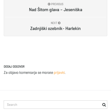
PREVIOUS
Nad Šitom glava – Jeseniška
e
NEXT
Zadnjiški ozebnik- Harlekin
n
a
DODAJ ODGOVOR
Za objavo komentarja se morate
prijaviti
.
v
i
S
e