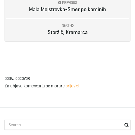
PREVIOUS
Mala Mojstrovka-Smer po kaminih
e
NEXT
Storžič, Kramarca
n
a
DODAJ ODGOVOR
Za objavo komentarja se morate
prijaviti
.
v
i
S
e