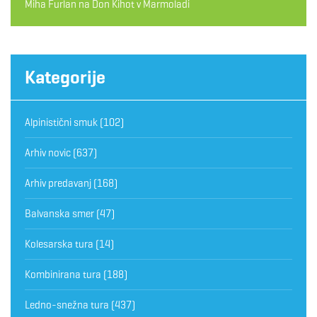
Miha Furlan
na
Don Kihot v Marmoladi
Kategorije
Alpinistični smuk
(102)
Arhiv novic
(637)
Arhiv predavanj
(168)
Balvanska smer
(47)
Kolesarska tura
(14)
Kombinirana tura
(188)
Ledno-snežna tura
(437)