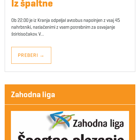
Iz špaltne
Ob 22.00 je iz Kranja odpeljal avtobus napolnjen z vsaj 45
nahrbtniki, natlačenimi z vsem potrebnim za osvajanje
štiritisočakov. V…
PREBERI
→
Zahodna liga