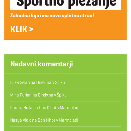
Zahodna liga ima novo spletno stran!
KLIK >
Nedavni komentarji
Luka Selan
na
Direktna v Špiku
Miha Furlan
na
Direktna v Špiku
Kamila Hollá
na
Don Kihot v Marmoladi
Nastja Vidic
na
Don Kihot v Marmoladi