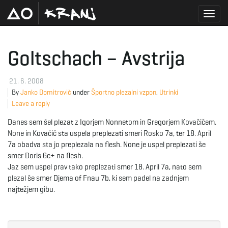
T
Goltschach – Avstrija
o
21. 6. 2008
By
Janko Domitrovič
under
Športno plezalni vzpon
,
Utrinki
Leave a reply
g
Danes sem šel plezat z Igorjem Nonnetom in Gregorjem Kovačičem.
None in Kovačič sta uspela preplezati smeri Rosko 7a, ter 18. April
7a obadva sta jo preplezala na flesh. None je uspel preplezati še
smer Doris 6c+ na flesh.
g
Jaz sem uspel prav tako preplezati smer 18. April 7a, nato sem
plezal še smer Djema of Fnau 7b, ki sem padel na zadnjem
najtežjem gibu.
l