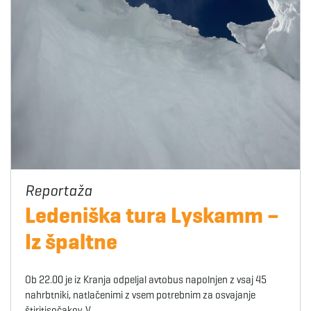
Ledeniška tura Lyskamm –
Iz špaltne
Ob 22.00 je iz Kranja odpeljal avtobus napolnjen z vsaj 45
nahrbtniki, natlačenimi z vsem potrebnim za osvajanje
štiritisočakov. V…