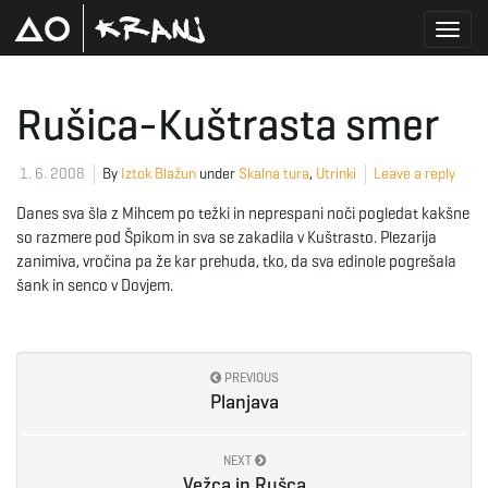
T
Rušica-Kuštrasta smer
o
1. 6. 2008
By
Iztok Blažun
under
Skalna tura
,
Utrinki
Leave a reply
Danes sva šla z Mihcem po težki in neprespani noči pogledat kakšne
so razmere pod Špikom in sva se zakadila v Kuštrasto. Plezarija
g
zanimiva, vročina pa že kar prehuda, tko, da sva edinole pogrešala
šank in senco v Dovjem.
g
PREVIOUS
Planjava
l
NEXT
Vežca in Rušca