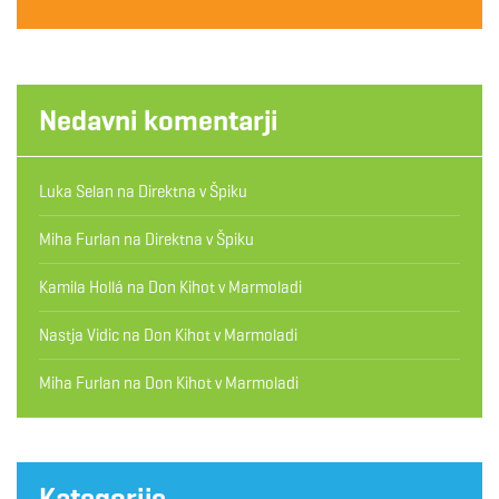
Nedavni komentarji
Luka Selan
na
Direktna v Špiku
Miha Furlan
na
Direktna v Špiku
Kamila Hollá
na
Don Kihot v Marmoladi
Nastja Vidic
na
Don Kihot v Marmoladi
Miha Furlan
na
Don Kihot v Marmoladi
Kategorije