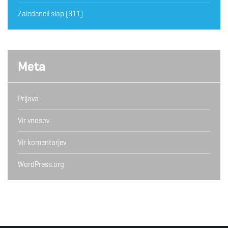
Zaledeneli slap
(311)
Meta
Prijava
Vir vnosov
Vir komentarjev
WordPress.org