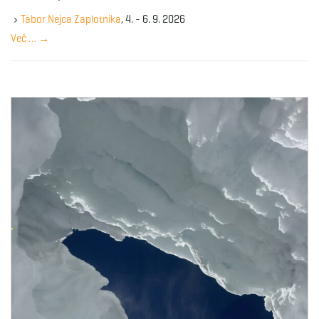
e
g
y
Tabor Nejca Zaplotnika
, 4. - 6. 9. 2026
w
Več …
→
o
r
a
d
t
i
o
n