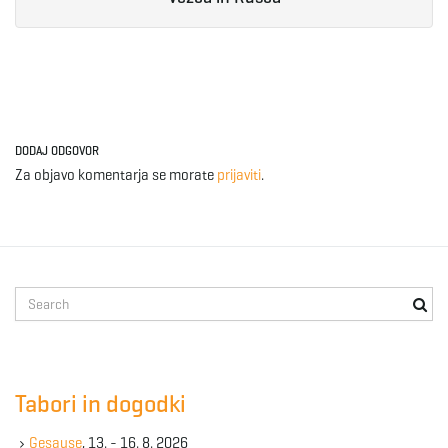
e
n
DODAJ ODGOVOR
Za objavo komentarja se morate
prijaviti
.
a
v
S
e
a
r
i
c
Tabori in dogodki
h
k
Gesause
, 13. - 16. 8. 2026