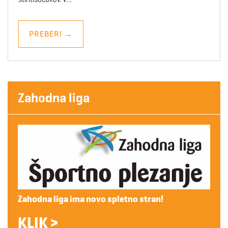
PREBERI
→
Zahodna liga
Zahodna liga ima novo spletno stran!
KLIK >