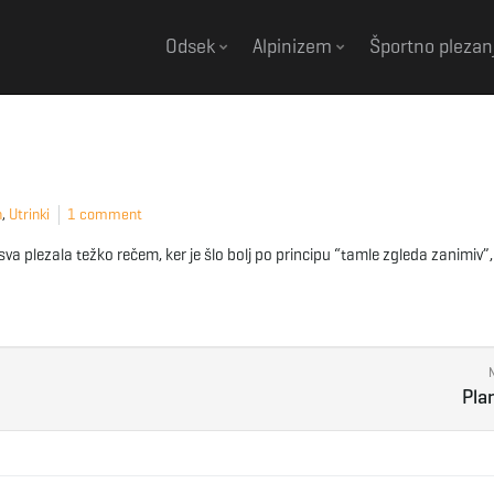
Odsek
Alpinizem
Športno plezan
n
,
Utrinki
1 comment
sva plezala težko rečem, ker je šlo bolj po principu “tamle zgleda zanimiv
Pla