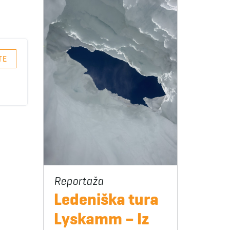
TE
Ledeniška tura
Lyskamm – Iz