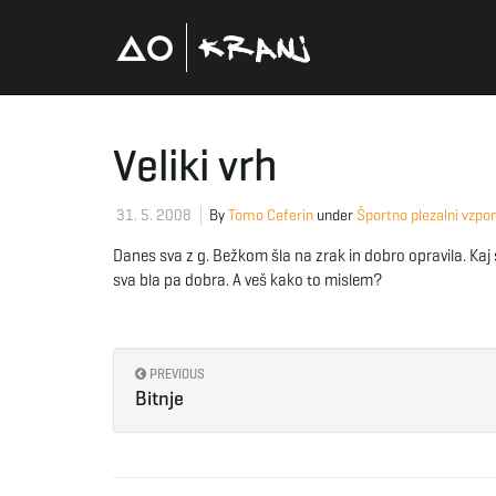
Veliki vrh
31. 5. 2008
By
Tomo Ceferin
under
Športno plezalni vzpo
Danes sva z g. Bežkom šla na zrak in dobro opravila. Kaj 
sva bla pa dobra. A veš kako to mislem?
PREVIOUS
Bitnje