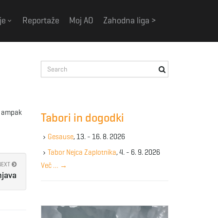
je
Reportaže
Moj AO
Zahodna liga >
S
e
a
r
c
”, ampak
Tabori in dogodki
h
k
Gesause
, 13. - 16. 8. 2026
e
y
Tabor Nejca Zaplotnika
, 4. - 6. 9. 2026
w
NEXT
Več …
→
o
njava
r
d