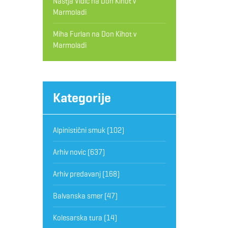
Nastja Vidic
na
Don Kihot v
Marmoladi
Miha Furlan
na
Don Kihot v
Marmoladi
Kategorije
Alpinistični smuk
(102)
Arhiv novic
(637)
Arhiv predavanj
(168)
Balvanska smer
(47)
Kolesarska tura
(14)