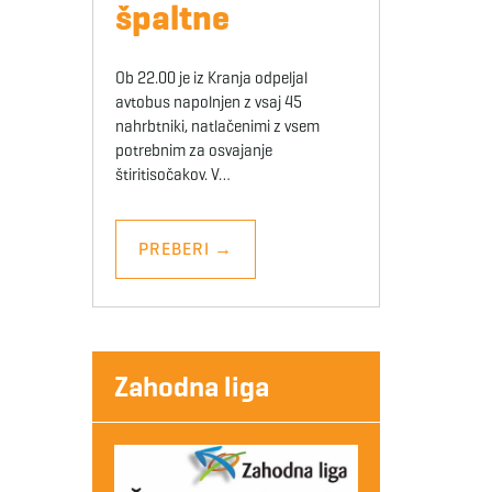
špaltne
Ob 22.00 je iz Kranja odpeljal
avtobus napolnjen z vsaj 45
nahrbtniki, natlačenimi z vsem
potrebnim za osvajanje
štiritisočakov. V…
PREBERI
→
Zahodna liga