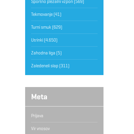
Športno plezalni vzpon
(569)
Tekmovanje
(41)
Turni smuk
(629)
Utrinki
(4.650)
Zahodna liga
(5)
Zaledeneli slap
(311)
Meta
Prijava
Vir vnosov