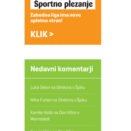
Zahodna liga ima novo
spletno stran!
KLIK >
Nedavni komentarji
Luka Selan
na
Direktna v Špiku
Miha Furlan
na
Direktna v Špiku
Kamila Hollá
na
Don Kihot v
Marmoladi