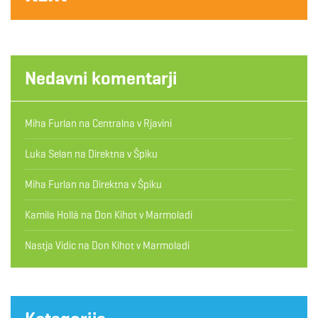
Nedavni komentarji
Miha Furlan
na
Centralna v Rjavini
Luka Selan
na
Direktna v Špiku
Miha Furlan
na
Direktna v Špiku
Kamila Hollá
na
Don Kihot v Marmoladi
Nastja Vidic
na
Don Kihot v Marmoladi