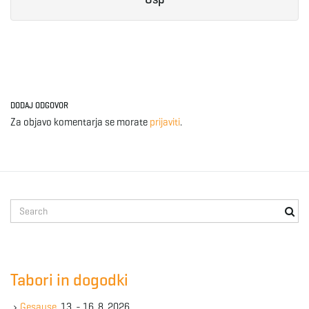
DODAJ ODGOVOR
Za objavo komentarja se morate
prijaviti
.
S
e
a
r
c
Tabori in dogodki
h
k
Gesause
, 13. - 16. 8. 2026