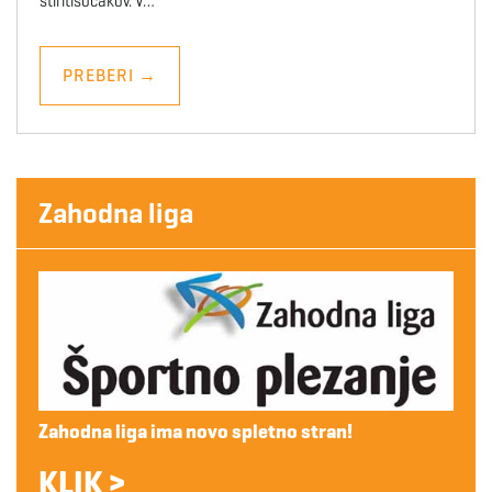
štiritisočakov. V…
PREBERI
→
Zahodna liga
Zahodna liga ima novo spletno stran!
KLIK >