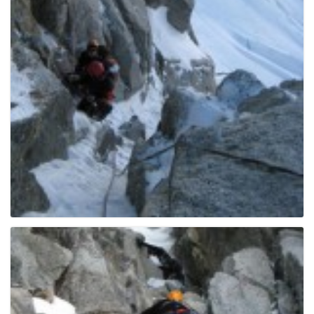
g
a
t
i
o
n