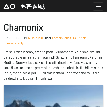
T
Chamonix
o
17. 3. 2008
By
Miha Zupin
under
Kombinirana tura
,
Utrinki
Leave a reply
Prejšni teden v petek, smo se podali v Chamonix. Nato smo dva dni
g
garal, predvsem zaradi smučarije:)) Splezli smo Farraona v Vertih in
Modica-Noury v Taculu. Sledili so trije dnevi povečane vlaažnosti,
zaradi katere smo se prestavili na zahodno obalo Italije frikat, sonce
toplo, morje tolplo (brrr) :)) Vreme v chamu ne preveč dobro,.. zato
g
pa družba tolk bolša:)) (hvala pzs)
l