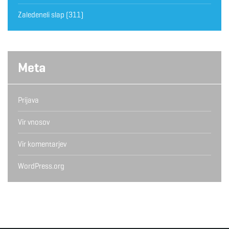
Zaledeneli slap
(311)
Meta
Prijava
Vir vnosov
Vir komentarjev
WordPress.org