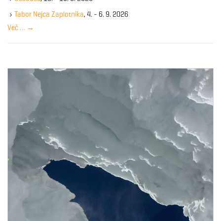
e
y
Tabor Nejca Zaplotnika
, 4. - 6. 9. 2026
w
Več …
→
o
r
d