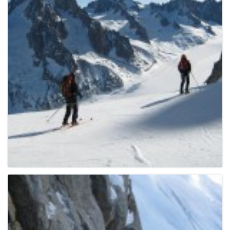
e
n
a
v
i