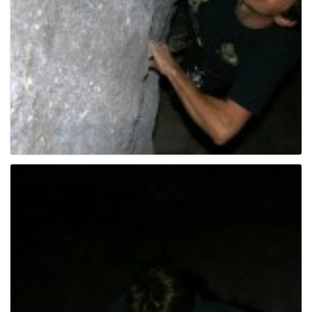
g
a
t
i
o
n