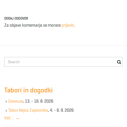
DODAJ ODGOVOR
Za objavo komentarja se morate
prijaviti
.
S
e
a
r
c
Tabori in dogodki
h
k
Gesause
, 13. - 16. 8. 2026
e
y
Tabor Nejca Zaplotnika
, 4. - 6. 9. 2026
w
Več …
→
o