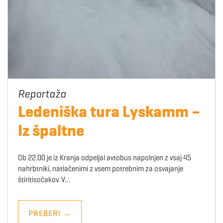
Ledeniška tura Lyskamm –
Iz špaltne
Ob 22.00 je iz Kranja odpeljal avtobus napolnjen z vsaj 45
nahrbtniki, natlačenimi z vsem potrebnim za osvajanje
štiritisočakov. V…
PREBERI
→