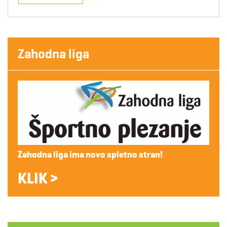
Zahodna liga
Zahodna liga ima novo spletno stran!
KLIK >