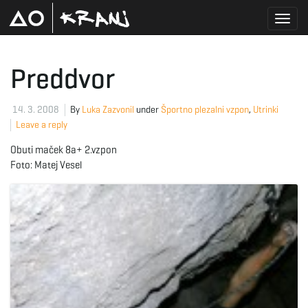
T
Preddvor
o
14. 3. 2008
By
Luka Zazvonil
under
Športno plezalni vzpon
,
Utrinki
Leave a reply
Obuti maček 8a+ 2.vzpon
g
Foto: Matej Vesel
g
l