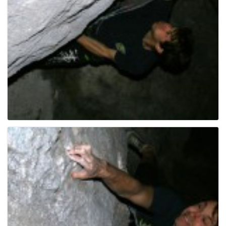
e
n
a
v
i