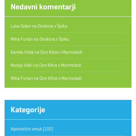
Nedavni komentarji
Luka Selan
na
Direktna v Špiku
Miha Furlan
na
Direktna v Špiku
Kamila Hollá
na
Don Kihot v Marmoladi
Nastja Vidic
na
Don Kihot v Marmoladi
Miha Furlan
na
Don Kihot v Marmoladi
Kategorije
Alpinistični smuk
(102)