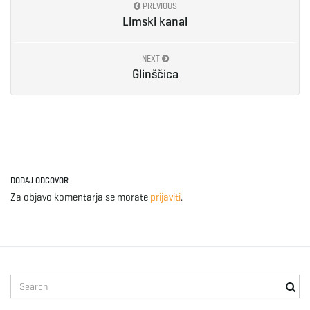
PREVIOUS
Limski kanal
e
NEXT
Glinščica
n
a
DODAJ ODGOVOR
Za objavo komentarja se morate
prijaviti
.
v
i
S
e