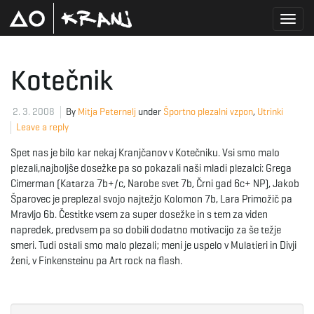
T
Kotečnik
o
2. 3. 2008
By
Mitja Peternelj
under
Športno plezalni vzpon
,
Utrinki
Leave a reply
Spet nas je bilo kar nekaj Kranjčanov v Kotečniku. Vsi smo malo
g
plezali,najboljše dosežke pa so pokazali naši mladi plezalci: Grega
Cimerman (Katarza 7b+/c, Narobe svet 7b, Črni gad 6c+ NP), Jakob
Šparovec je preplezal svojo najtežjo Kolomon 7b, Lara Primožič pa
Mravljo 6b. Čestitke vsem za super dosežke in s tem za viden
g
napredek, predvsem pa so dobili dodatno motivacijo za še težje
smeri. Tudi ostali smo malo plezali; meni je uspelo v Mulatieri in Divji
ženi, v Finkensteinu pa Art rock na flash.
l