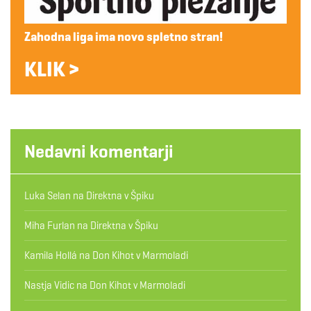
Zahodna liga ima novo spletno stran!
KLIK >
Nedavni komentarji
Luka Selan
na
Direktna v Špiku
Miha Furlan
na
Direktna v Špiku
Kamila Hollá
na
Don Kihot v Marmoladi
Nastja Vidic
na
Don Kihot v Marmoladi