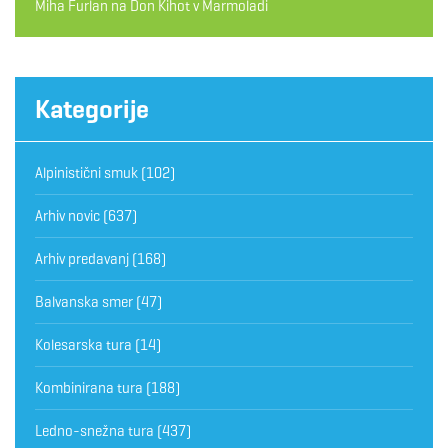
Miha Furlan
na
Don Kihot v Marmoladi
Kategorije
Alpinistični smuk
(102)
Arhiv novic
(637)
Arhiv predavanj
(168)
Balvanska smer
(47)
Kolesarska tura
(14)
Kombinirana tura
(188)
Ledno-snežna tura
(437)