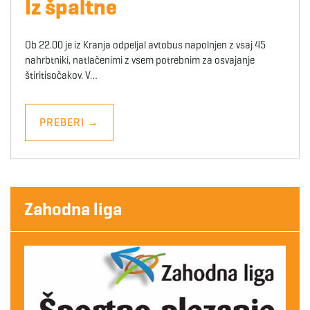
Iz špaltne
Ob 22.00 je iz Kranja odpeljal avtobus napolnjen z vsaj 45
nahrbtniki, natlačenimi z vsem potrebnim za osvajanje
štiritisočakov. V…
PREBERI
→
Zahodna liga