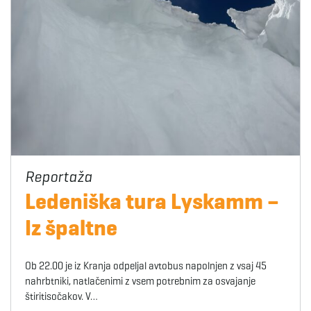
Ledeniška tura Lyskamm –
Iz špaltne
Ob 22.00 je iz Kranja odpeljal avtobus napolnjen z vsaj 45
nahrbtniki, natlačenimi z vsem potrebnim za osvajanje
štiritisočakov. V…