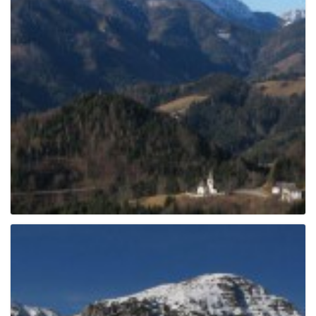
e
n
a
v
i