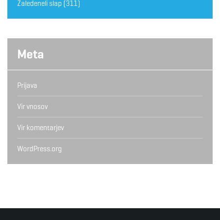
Zaledeneli slap
(311)
Meta
Prijava
Vir vnosov
Vir komentarjev
WordPress.org