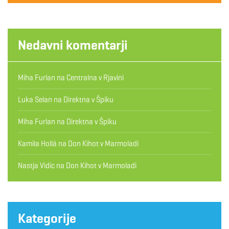
Nedavni komentarji
Miha Furlan
na
Centralna v Rjavini
Luka Selan
na
Direktna v Špiku
Miha Furlan
na
Direktna v Špiku
Kamila Hollá
na
Don Kihot v Marmoladi
Nastja Vidic
na
Don Kihot v Marmoladi
Kategorije