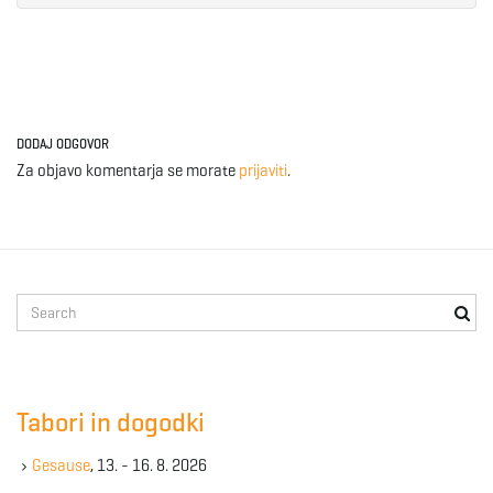
DODAJ ODGOVOR
Za objavo komentarja se morate
prijaviti
.
S
e
a
r
c
Tabori in dogodki
h
k
Gesause
, 13. - 16. 8. 2026
e