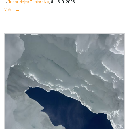
y
Tabor Nejca Zaplotnika
, 4. - 6. 9. 2026
w
Več …
→
o
r
d