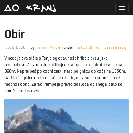
T
Obir
o
26. 2. 2008
By
Klemen Malovrh
under
Pristop
,
Utrinki
Leave a reply
V nedeljo sva si šla s Tanjo ogledat naše hribe z avstrijske
perspektive. Z avtom do zakljenjene rampe na asfaltni cesti na ca.
g
890m. Naprej peš po kopni cesti, nato po gnilcu do koče na 1550m.
Nad kočo gnilec do kolen, včasih do riti, na vršnjem pobočju pa že
močno kopno. Zaradi rampe je preveč dostopa do snega, zato so
smuči ostale v avtu.
g
l