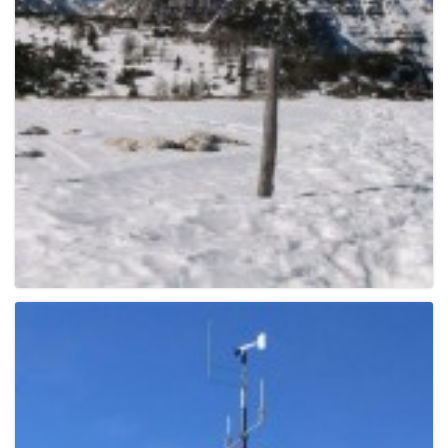
g
a
t
i
o
n