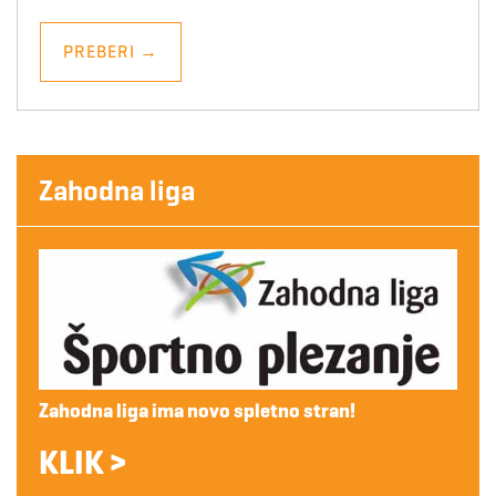
PREBERI
→
Zahodna liga
Zahodna liga ima novo spletno stran!
KLIK >