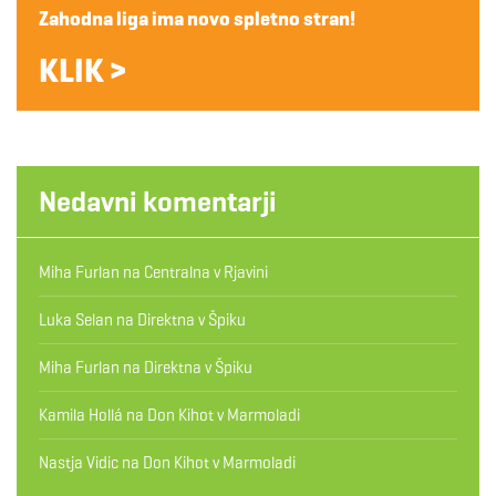
Zahodna liga ima novo spletno stran!
KLIK >
Nedavni komentarji
Miha Furlan
na
Centralna v Rjavini
Luka Selan
na
Direktna v Špiku
Miha Furlan
na
Direktna v Špiku
Kamila Hollá
na
Don Kihot v Marmoladi
Nastja Vidic
na
Don Kihot v Marmoladi