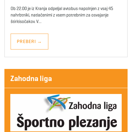
Ob 22.00 je iz Kranja odpeljal avtobus napolnjen z vsaj 45
nahrbtniki, natlačenimi z vsem potrebnim za osvajanje
štiritisočakov. V…
PREBERI
→
Zahodna liga