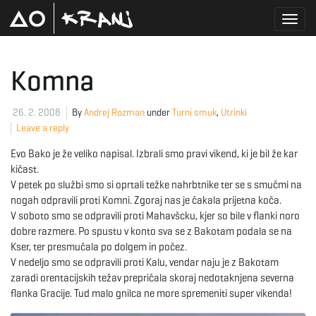
T
Komna
o
26. 2. 2008
By
Andrej Rozman
under
Turni smuk
,
Utrinki
Leave a reply
Evo Bako je že veliko napisal. Izbrali smo pravi vikend, ki je bil že kar
g
kičast.
V petek po službi smo si oprtali težke nahrbtnike ter se s smučmi na
nogah odpravili proti Komni. Zgoraj nas je čakala prijetna koča.
V soboto smo se odpravili proti Mahavšcku, kjer so bile v flanki noro
g
dobre razmere. Po spustu v konto sva se z Bakotam podala se na
Kser, ter presmučala po dolgem in počez.
V nedeljo smo se odpravili proti Kalu, vendar naju je z Bakotam
zaradi orentacijskih težav prepričala skoraj nedotaknjena severna
l
flanka Gracije. Tud malo gnilca ne more spremeniti super vikenda!