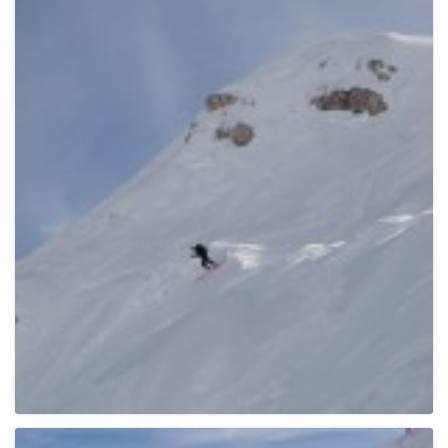
e
n
a
v
i