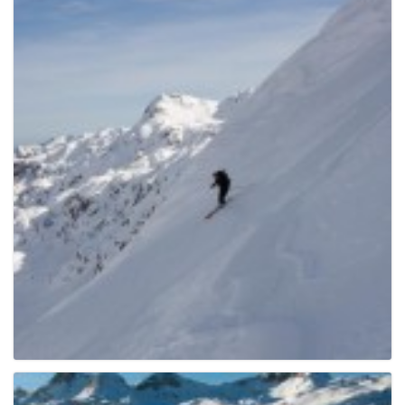
g
a
t
i
o
n