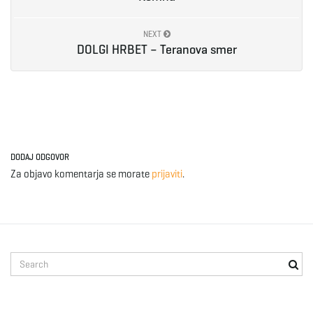
NEXT
DOLGI HRBET – Teranova smer
DODAJ ODGOVOR
Za objavo komentarja se morate
prijaviti
.
S
e
a
r