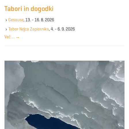
c
Tabori in dogodki
h
k
Gesause
, 13. - 16. 8. 2026
e
y
Tabor Nejca Zaplotnika
, 4. - 6. 9. 2026
w
Več …
→
o
r
d