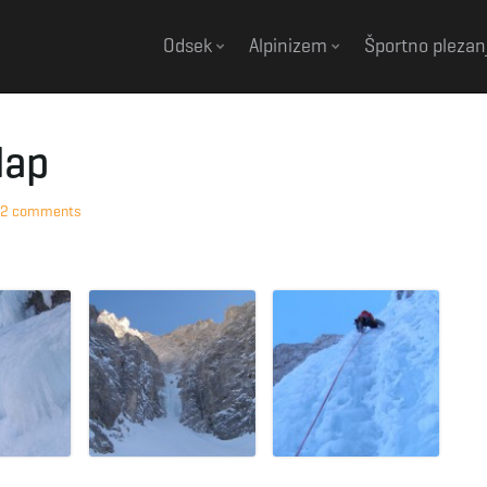
Odsek
Alpinizem
Športno plezan
lap
2 comments