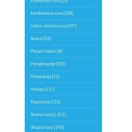
Kolesarska tura
(14)
Kombinirana tura
(188)
Ledno-snežna tura
(437)
Novice
(53)
Plezalni tabori
(8)
Pohajkovanje
(222)
Predavanja
(13)
Pristop
(137)
Reportaže
(115)
Skalna tura
(1.313)
Skupna tura
(149)