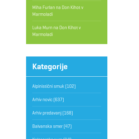
Miha Furlan
na
Don Kihot v
Marmoladi
Luka Murn
na
Don Kihot v
Marmoladi
Kategorije
Alpinistični smuk
(102)
Arhiv novic
(637)
Arhiv predavanj
(168)
Balvanska smer
(47)