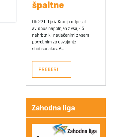
špaltne
Ob 22.00 je iz Kranja odpeljal
avtobus napolnjen z vsaj 45
nahrbtniki, natlačenimi z vsem
potrebnim za osvajanje
štiritisočakov. V…
PREBERI
→
Zahodna liga