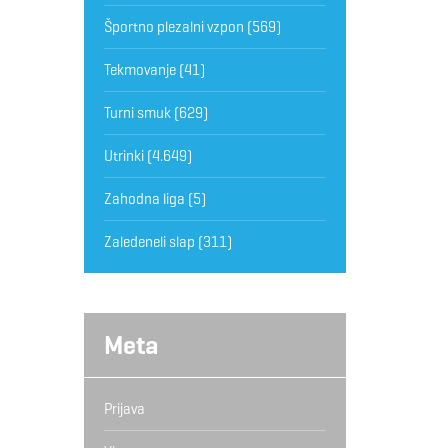
Športno plezalni vzpon
(569)
Tekmovanje
(41)
Turni smuk
(629)
Utrinki
(4.649)
Zahodna liga
(5)
Zaledeneli slap
(311)
Meta
Prijava