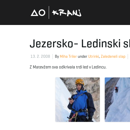
Jezersko- Ledinski s
13. 2. 2008
By
Miha Triler
under
Utrinki
,
Zaledeneli slap
Z Matevžem sva odkrivala trdi led v Ledincu.