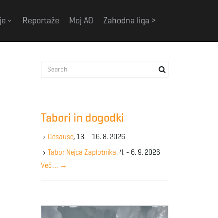
je
Reportaže
Moj AO
Zahodna liga >
S
e
a
r
c
Tabori in dogodki
h
k
Gesause
, 13. - 16. 8. 2026
e
y
Tabor Nejca Zaplotnika
, 4. - 6. 9. 2026
w
Več …
→
o
r
d