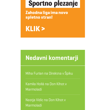
Zahodna liga ima novo
spletno stran!
KLIK >
Nedavni komentarji
Miha Furlan
na
Direktna v Špiku
Kamila Hollá
na
Don Kihot v
Marmoladi
Nastja Vidic
na
Don Kihot v
Marmoladi