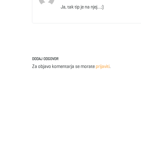
Ja, tak tip je na njej…;)
DODAJ ODGOVOR
Za objavo komentarja se morate
prijaviti
.