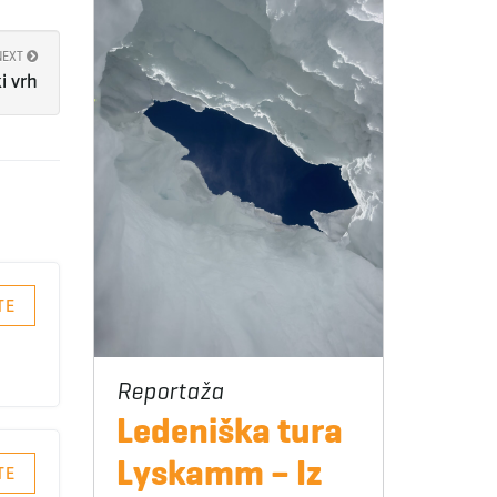
NEXT
i vrh
TE
Ledeniška tura
Lyskamm – Iz
TE