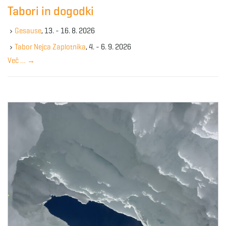
c
g
Tabori in dogodki
h
k
Gesause
, 13. - 16. 8. 2026
e
y
Tabor Nejca Zaplotnika
, 4. - 6. 9. 2026
a
w
Več …
→
o
r
d
t
i
o
n