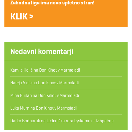
Zahodna liga ima novo spletno stran!
KLIK >
Nedavni komentarji
Kamila Hollá
na
Don Kihot v Marmoladi
Nastja Vidic
na
Don Kihot v Marmoladi
Miha Furlan
na
Don Kihot v Marmoladi
Luka Murn
na
Don Kihot v Marmoladi
Darko Bodnaruk
na
Ledeniška tura Lyskamm – Iz špaltne