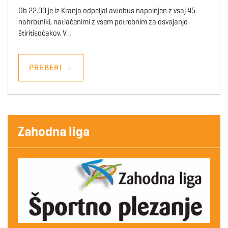
Ob 22.00 je iz Kranja odpeljal avtobus napolnjen z vsaj 45
nahrbtniki, natlačenimi z vsem potrebnim za osvajanje
štiritisočakov. V…
PREBERI
→
Zahodna liga