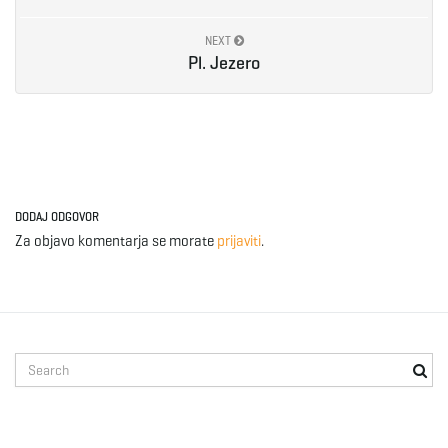
e
NEXT
Pl. Jezero
n
a
DODAJ ODGOVOR
Za objavo komentarja se morate
prijaviti
.
v
S
i
e
a
r