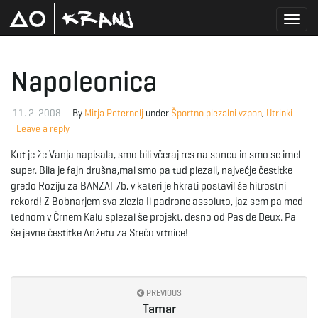
T
Napoleonica
o
11. 2. 2008
By
Mitja Peternelj
under
Športno plezalni vzpon
,
Utrinki
Leave a reply
Kot je že Vanja napisala, smo bili včeraj res na soncu in smo se imel
g
super. Bila je fajn drušna,mal smo pa tud plezali, največje čestitke
gredo Roziju za BANZAI 7b, v kateri je hkrati postavil še hitrostni
rekord! Z Bobnarjem sva zlezla Il padrone assoluto, jaz sem pa med
tednom v Črnem Kalu splezal še projekt, desno od Pas de Deux. Pa
g
še javne čestitke Anžetu za Srečo vrtnice!
l
PREVIOUS
Tamar