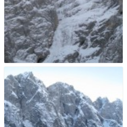
g
a
t
i
o
n