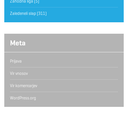
Zahodna liga
(5)
Zaledeneli slap
(311)
Meta
Prijava
Vir vnosov
Vir komentarjev
WordPress.org