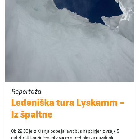
Ledeniška tura Lyskamm –
Iz špaltne
Ob 22.00 je iz Kranja odpeljal avtobus napolnjen z vsaj 45
nahrbtniki, natlačenimi z vsem potrebnim za osvajanje