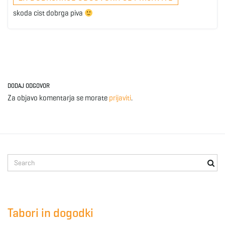
skoda cist dobrga piva
DODAJ ODGOVOR
Za objavo komentarja se morate
prijaviti
.
S
e
a
r
c
Tabori in dogodki
h