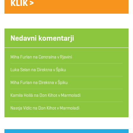
KLIK >
Nedavni komentarji
Miha Furlan
na
Centralna v Rjavini
Luka Selan
na
Direktna v Špiku
Miha Furlan
na
Direktna v Špiku
Kamila Hollá
na
Don Kihot v Marmoladi
Nastja Vidic
na
Don Kihot v Marmoladi