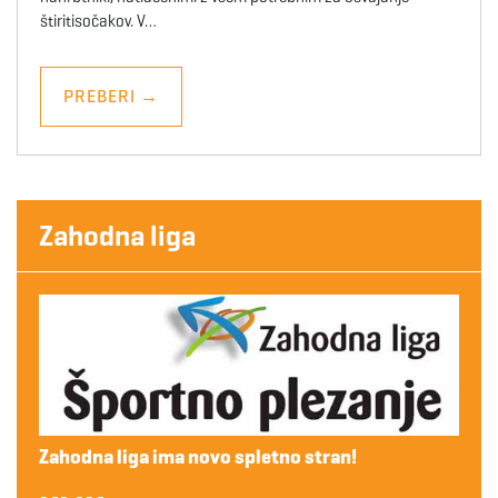
štiritisočakov. V…
PREBERI
→
Zahodna liga
Zahodna liga ima novo spletno stran!