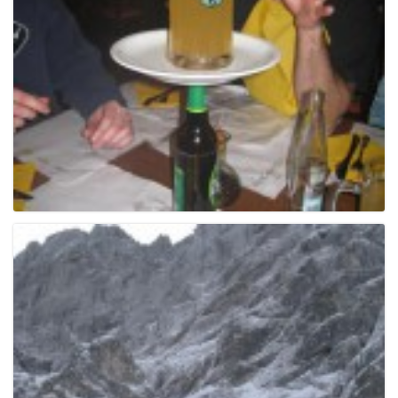
e
n
a
v
i