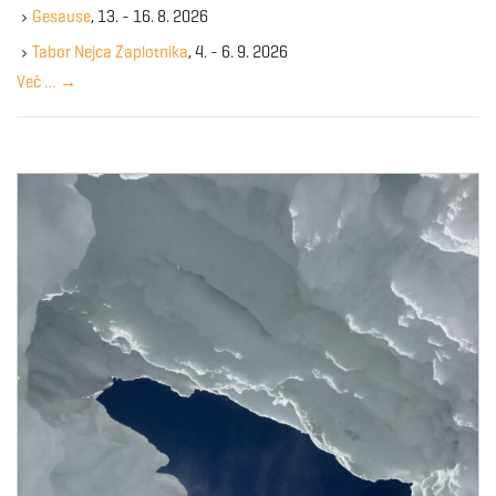
k
Gesause
, 13. - 16. 8. 2026
e
y
Tabor Nejca Zaplotnika
, 4. - 6. 9. 2026
w
Več …
→
o
r
d