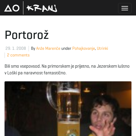
T
Portorož
o
29. 1. 2008
By
Anže Marenče
under
Pohajkovanje
,
Utrinki
2 comments
Bili smo vsepovsod. Na primorskem je prijetno, na Jezerskem luštno
g
v Loški pa naravnost fantastično.
g
l